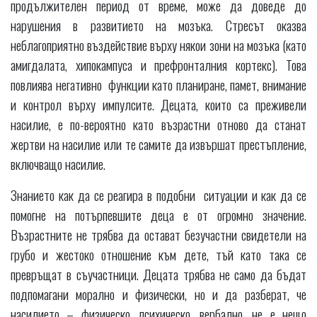
продължителен период от време, може да доведе до
нарушения в развитието на мозъка. Стресът оказва
неблагоприятно въздействие върху някои зони на мозъка (като
амигдалата, хипокампуса и префронталния кортекс). Това
повлиява негативно функции като планиране, памет, внимание
и контрол върху импулсите. Децата, които са преживели
насилие, е по-вероятно като възрастни отново да станат
жертви на насилие или те самите да извършат престъпление,
включващо насилие.
Знанието как да се реагира в подобни ситуации и как да се
помогне на потърпевшите деца е от огромно значение.
Възрастните не трябва да остават безучастни свидетели на
грубо и жестоко отношение към дете, тъй като така се
превръщат в съучастници. Децата трябва не само да бъдат
подпомагани морално и физически, но и да разберат, че
насилието – физическо, психическо, вербално, не е нещо