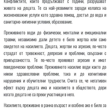
Конфликтите, които продължават с години, разрушават
живота на децата. Те са най-уязвимите заради колапса на
жизненоважни услуги като здравна помощ, достъп до вода и
санитарно-хигиенни условия, образование.
Преживяното води до физически, ментални и емоционални
травми, независимо дали детето е било жертва или само
свидетел на насилието. Децата, жертви на агресия, по-често
страдат от тревожност, депресия и проблеми, свързани с
привързаността. Те по-често проявяват агресия и имат
поведенчески проблеми. Преживяното насилие води както до
някои здравословни проблеми, така и до когнитивни
нарушения и обучителни трудности. Счита се, че негативен
ефект върху децата има и насилието в обществото, дори
когато децата не са преки участници в него.
Насилието, преживано в ранна възраст и особено ако е било за