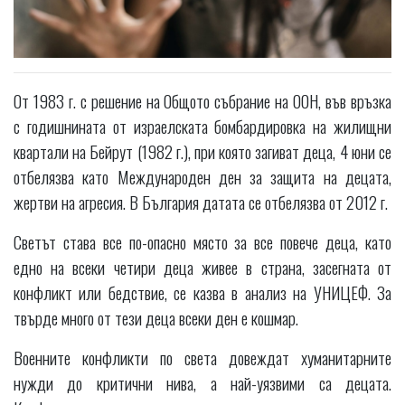
От 1983 г. с решение на Общото събрание на ООН, във връзка
с годишнината от израелската бомбардировка на жилищни
квартали на Бейрут (1982 г.), при която загиват деца, 4 юни се
отбелязва като Международен ден за защита на децата,
жертви на агресия. В България датата се отбелязва от 2012 г.
Светът става все по-опасно място за все повече деца, като
едно на всеки четири деца живее в страна, засегната от
конфликт или бедствие, се казва в анализ на УНИЦЕФ. За
твърде много от тези деца всеки ден е кошмар.
Военните конфликти по света довеждат хуманитарните
нужди до критични нива, а най-уязвими са децата.