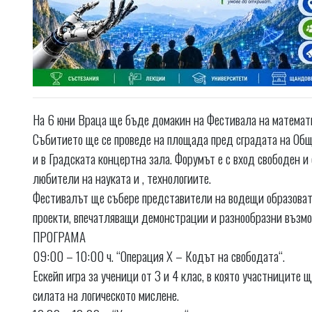
На 6 юни Враца ще бъде домакин на Фестивала на математи
Събитието ще се проведе на площада пред сградата на Общ
и в Градската концертна зала. Форумът е с вход свободен и
любители на науката и , технологиите.
Фестивалът ще събере представители на водещи образовате
проекти, впечатляващи демонстрации и разнообразни възмо
ПРОГРАМА
09:00 – 10:00 ч. “Операция X – Кодът на свободата“.
Ескейп игра за ученици от 3 и 4 клас, в която участниците
силата на логическото мислене.