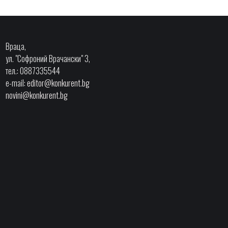
Враца,
ул. "Софроний Врачански" 3,
тел.: 0887335544
e-mail:
editor@konkurent.bg
novini@konkurent.bg