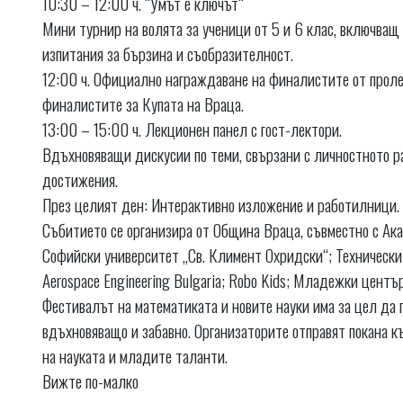
10:30 – 12:00 ч. “Умът е ключът“
Мини турнир на волята за ученици от 5 и 6 клас, включващ
изпитания за бързина и съобразителност.
12:00 ч. Официалнo награждаване на финалистите от проле
финалистите за Купата на Враца.
13:00 – 15:00 ч. Лекционен панел с гост-лектори.
Вдъхновяващи дискусии по теми, свързани с личностното ра
достижения.
През целият ден: Интерактивно изложение и работилници.
Събитието се организира от Община Враца, съвместно с Ака
Софийски университет „Св. Климент Охридски“; Технически 
Aerospace Engineering Bulgaria; Robo Kids; Младежки център
Фестивалът на математиката и новите науки има за цел да 
вдъхновяващо и забавно. Организаторите отправят покана къ
на науката и младите таланти.
Вижте по-малко