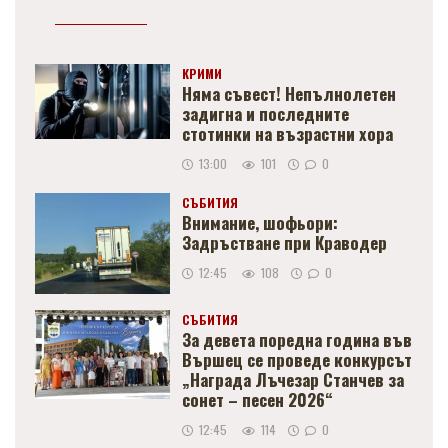
КРИМИ
Няма съвест! Непълнолетен
задигна и последните
стотинки на възрастни хора
13:00
101
0
СЪБИТИЯ
Внимание, шофьори:
Задръстване при Краводер
12:45
108
0
СЪБИТИЯ
За девета поредна година във
Вършец се проведе конкурсът
„Награда Лъчезар Станчев за
сонет – песен 2026“
12:45
114
0