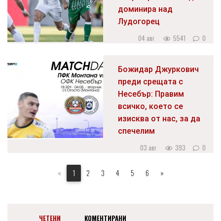
доминира над
Лудогорец
04 авг
5541
0
Божидар Джуркович
преди срещата с
Несебър: Правим
всичко, което се
изисква от нас, за да
спечелим
03 авг
393
0
«
1
2
3
4
5
6
»
ЧЕТЕНИ
КОМЕНТИРАНИ