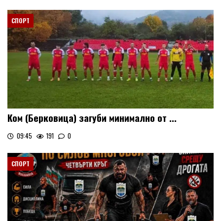
СПОРТ
Ком (Берковица) загуби минимално от ...
09:45
191
0
СПОРТ