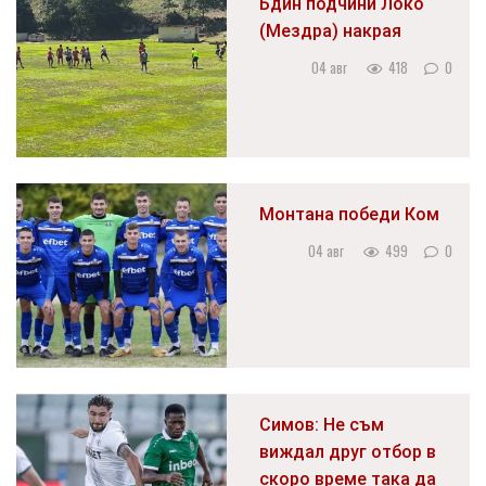
Бдин подчини Локо
(Мездра) накрая
04 авг
418
0
Монтана победи Ком
04 авг
499
0
Симов: Не съм
виждал друг отбор в
скоро време така да