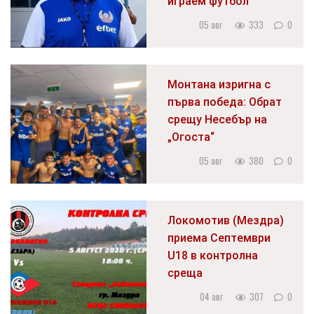
играем футбол
05 авг
333
0
Монтана изригна с
първа победа: Обрат
срещу Несебър на
„Огоста“
05 авг
380
0
Локомотив (Мездра)
приема Септември
U18 в контролна
среща
04 авг
307
0