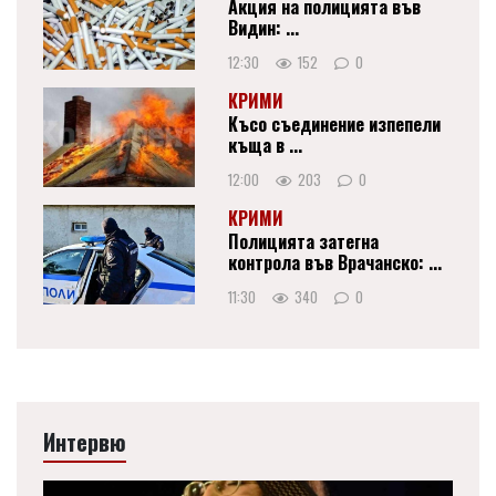
Акция на полицията във
Видин: ...
12:30
152
0
КРИМИ
Късо съединение изпепели
къща в ...
12:00
203
0
КРИМИ
Полицията затегна
контрола във Врачанско: ...
11:30
340
0
Интервю