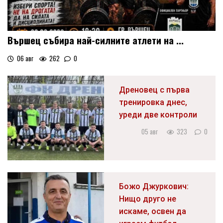
Вършец събира най-силните атлети на ...
06 авг
262
0
Дреновец с първа
тренировка днес,
уреди две контроли
05 авг
323
0
Божо Джуркович:
Нищо друго не
искаме, освен да