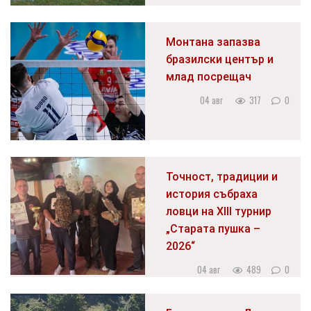
Монтана запазва
бразилски център и
млад посрещач
04 авг
317
0
Точност, традиции и
история събраха
ловци на XIII турнир
„Старата пушка –
2026“
04 авг
489
0