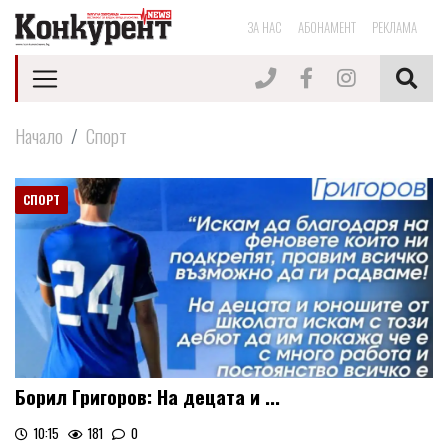
ЗА НАС
АБОНАМЕНТ
РЕКЛАМА
Начало
Спорт
СПОРТ
Борил Григоров: На децата и ...
10:15
181
0