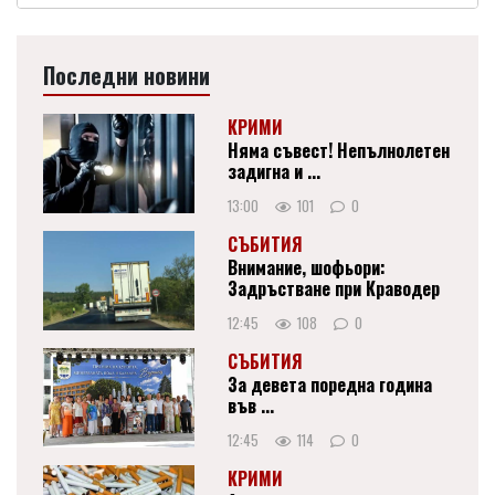
Последни новини
КРИМИ
Няма съвест! Непълнолетен
задигна и ...
13:00
101
0
СЪБИТИЯ
Внимание, шофьори:
Задръстване при Краводер
12:45
108
0
СЪБИТИЯ
За девета поредна година
във ...
12:45
114
0
КРИМИ