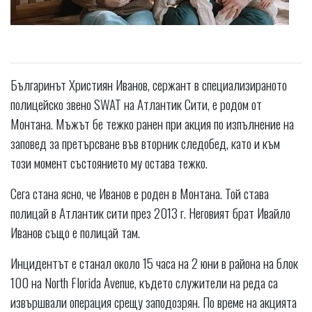
Българинът Християн Иванов, сержант в специализираното
полицейско звено SWAT на Атлантик Сити, е родом от
Монтана. Мъжът бе тежко ранен при акция по изпълнение на
заповед за претърсване във вторник следобед, като и към
този момент състоянието му остава тежко.
Сега стана ясно, че Иванов е роден в Монтана. Той става
полицай в Атлантик сити през 2013 г. Неговият брат Ивайло
Иванов също е полицай там.
Инцидентът е станал около 15 часа на 2 юни в района на блок
100 на North Florida Avenue, където служители на реда са
извършвали операция срещу заподозрян. По време на акцията