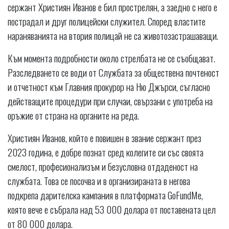
сержант Християн Иванов е бил прострелян, а заедно с него е
пострадал и друг полицейски служител. Според властите
нараняванията на втория полицай не са животозастрашаващи.
Към момента подробности около стрелбата не се съобщават.
Разследването се води от Службата за обществена почтеност
и отчетност към Главния прокурор на Ню Джърси, съгласно
действащите процедури при случаи, свързани с употреба на
оръжие от страна на органите на реда.
Християн Иванов, който е повишен в звание сержант през
2023 година, е добре познат сред колегите си със своята
смелост, професионализъм и безусловна отдаденост на
службата. Това се посочва и в организираната в негова
подкрепа дарителска кампания в платформата GoFundMe,
която вече е събрала над 53 000 долара от поставената цел
от 80 000 долара.