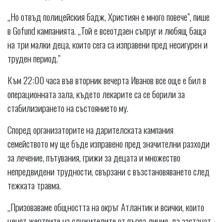
„Но отвъд полицейския бадж, Християн е много повече", пише
в Gofund кампанията. „Той е всеотдаен съпруг и любящ баща
на три малки деца, които сега са изправени пред несигурен и
труден период."
Към 22:00 часа във вторник вечерта Иванов все още е бил в
операционната зала, където лекарите са се борили за
стабилизирането на състоянието му.
Според организаторите на дарителската кампания
семейството му ще бъде изправено пред значителни разходи
за лечение, пътувания, грижи за децата и множество
непредвидени трудности, свързани с възстановяването след
тежката травма.
„Призоваваме общността на окръг Атлантик и всички, които
ценят жертвите на служителите от първа линия, да застанат