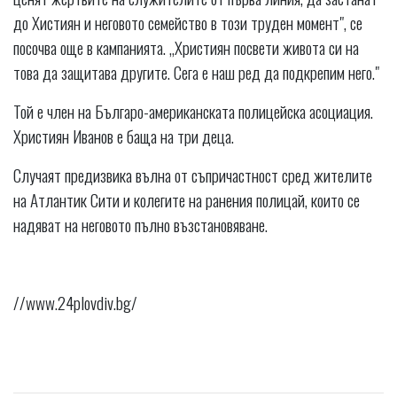
до Хистиян и неговото семейство в този труден момент", се
посочва още в кампанията. „Християн посвети живота си на
това да защитава другите. Сега е наш ред да подкрепим него."
Той е член на Българо-американската полицейска асоциация.
Християн Иванов е баща на три деца.
Случаят предизвика вълна от съпричастност сред жителите
на Атлантик Сити и колегите на ранения полицай, които се
надяват на неговото пълно възстановяване.
//www.24plovdiv.bg/