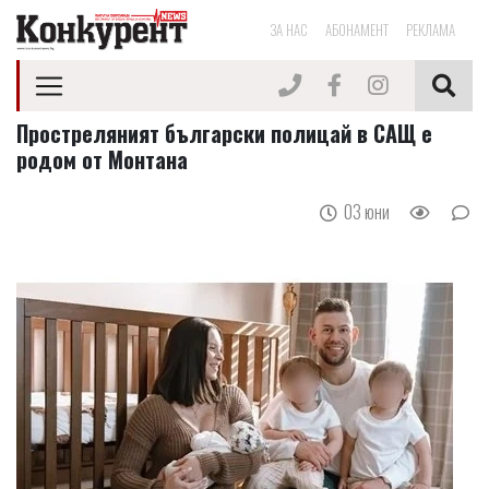
ЗА НАС
АБОНАМЕНТ
РЕКЛАМА
Простреляният български полицай в САЩ е
родом от Монтана
03 юни