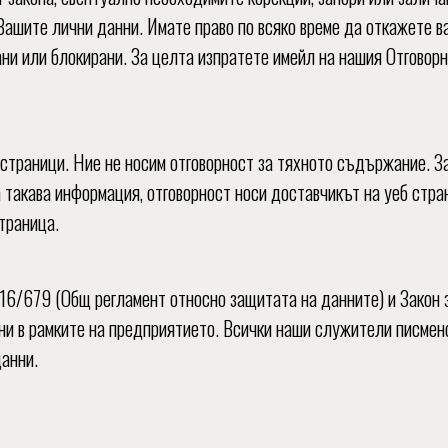
Вашите лични данни. Имате право по всяко време да откажете в
ани или блокирани. За целта изпратете имейл на нашия Отговорн
страници. Ние не носим отговорност за тяхното съдържание. За
 такава информация, отговорност носи доставчикът на уеб стра
траница.
16/679 (Общ регламент относно защитата на данните) и Закон 
нни в рамките на предприятието. Всички наши служители писмен
данни.