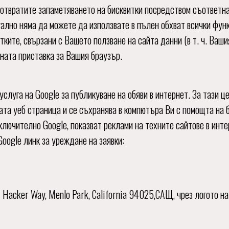
дотвратите запаметяването на бисквитки посредством съответн
уално няма да можете да използвате в пълен обхват всички фун
ите, свързани с Вашето ползване на сайта данни (в т. ч. Вашия 
тната приставка за Вашия браузър.
услуга на Google за публикуване на обяви в интернет. За тази 
та уеб страница и се съхранява в компютъра Ви с помощта на б
включително Google, показват реклами на техните сайтове в инт
Google линк за уреждане на заявки:
 Hacker Way, Menlo Park, California 94025,САЩ, чрез логото н