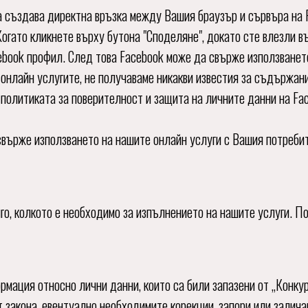
а създава директна връзка между Вашия браузър и сървъра на F
Когато кликнете върху бутона "Споделяне", докато сте влезли 
book профил. След това Facebook може да свърже използванет
а онлайн услугите, не получаваме никакви известия за съдържа
политиката за поверителност и защита на личните данни на Fac
свърже използването на нашите онлайн услуги с Вашия потребит
го, колкото е необходимо за изпълнението на нашите услуги. 
рмация относно лични данни, които са били запазени от „Конку
 закона, евентуално необходимите корекции, запори или залича