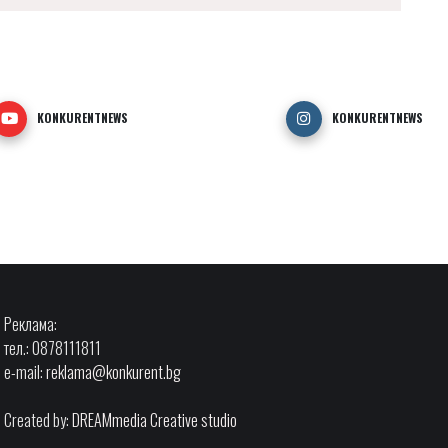
KONKURENTNEWS
KONKURENTNEWS
Реклама:
тел.: 0878111811
e-mail:
reklama@konkurent.bg
Created by:
DREAMmedia Creative studio