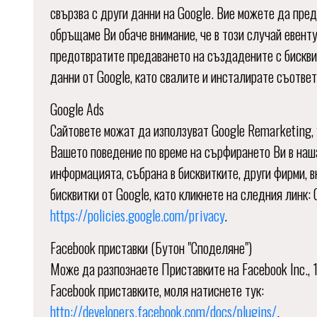
свързва с други данни на Google. Вие можете да пре
обръщаме Ви обаче внимание, че в този случай евент
предотвратите предаването на създадените с бисквитк
данни от Google, като свалите и инсталирате съотве
Google Ads
Сайтовете можат да използуват Google Remarketing, 
Вашето поведение по време на сърфирането Ви в наша
информацията, събрана в бисквитките, други фирми, 
бисквитки от Google, като кликнете на следния линк: 
https://policies.google.com/privacy
.
Facebook приставки (Бутон "Споделяне")
Може да разпознаете Приставките на Facebook Inc., 1
Facebook приставките, моля натиснете тук:
http://developers.facebook.com/docs/plugins/
.