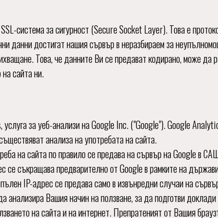
SL-система за сигурност (Secure Socket Layer). Това е проток
ични данни достигат нашия сървър в неразбираем за неупълномо
хващане. Това, че данните Ви се предават кодирано, може да р
на сайта ни.
 услуга за уеб-анализи на Google Inc. ("Google"). Google Analyt
съществяват анализа на употребата на сайта.
еба на сайта по правило се предава на сървър на Google в САЩ 
ес се съкращава предварително от Google в рамките на държав
 пълен IP-адрес се предава само в извънредни случаи на сървъ
 да анализира Вашия начин на ползване, за да подготви доклади 
лзването на сайта и на интернет. Препратеният от Вашия браузъ