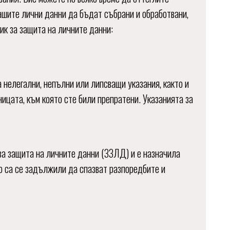
ашите лични данни да бъдат събрани и обработвани,
ик за защита на личните данни:
 нелегални, непълни или липсващи указания, както и
ницата, към която сте били препратени. Указанията за
за защита на личните данни (ЗЗЛД) и е назначила
о са се задължили да спазват разпоредбите и