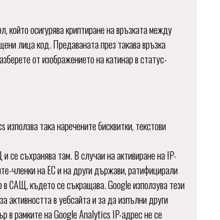
ол, който осигурява криптиране на връзката между
щени лица код. Предаваната през такава връзка
азберете от изображението на катинар в статус-
ics използва така наречените бисквитки, текстови
и се съхранява там. В случаи на активиране на IP-
ите-членки на ЕС и на други държави, ратифицирали
р в САЩ, където се съкращава. Google използува тези
за активността в уебсайта и за да изпълни други
р в рамките на Google Analytics IP-адрес не се