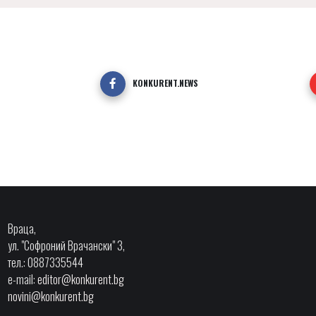
KONKURENT.NEWS
Враца,
ул. "Софроний Врачански" 3,
тел.: 0887335544
e-mail:
editor@konkurent.bg
novini@konkurent.bg