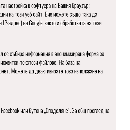
ата настройка в софтуера на Вашия браузър;
кции на този уеб сайт. Вие можете също така да
IP-адрес) на Google, както и обработката на тези
цел се събира информация в анонимизирана форма за
исквитки-текстови файлове. На база на
ернет. Можете да деактивирате това използване на
а Facebook или бутона „Споделяне“. За общ преглед на