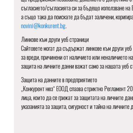
съгласието/съгласията си за бъдещо използване на 
а също така да поискате да бъдат заличени, коригир
novini@konkurent.bg
.
Линкове към други уеб страници
Сайтовете могат да съдържат линкове към други уеб 
за вреди, причинени от наличието или неналичието на
защита на личните данни важат само за нашата уеб с
Защита на данните в предприятието
„Конкурент нюз“ ЕООД спазва стриктно Регламент 20
лица, които да се грижат за защитата на личните да
указанията за защита, сигурност и тайна на личните 