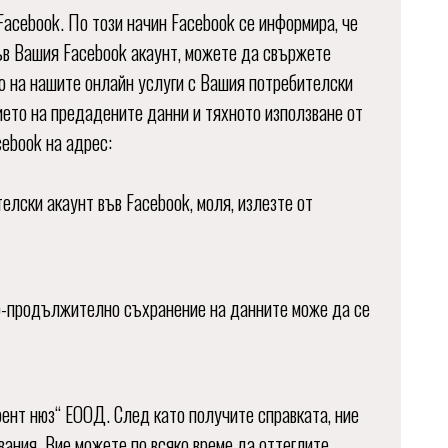
acebook. По този начин Facebook се информира, че
във Вашия Facebook акаунт, можете да свържете
о на нашите онлайн услуги с Вашия потребителски
нието на предадените данни и тяхното използване от
ebook на адрес:
елски акаунт във Facebook, моля, излезте от
По-продължително съхранение на данните може да се
рент нюз“ ЕООД. След като получите справката, ние
вания. Вие можете по всяко време да оттеглите