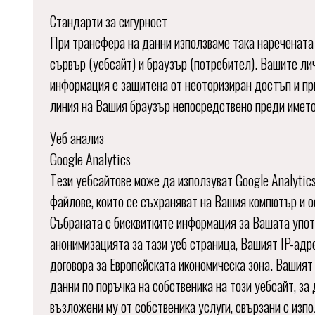
Стандарти за сигурност
При трансфера на данни използваме така наречената S
сървър (уебсайт) и браузър (потребител). Вашите л
информация е защитена от неоторизиран достъп и при
линия на Вашия браузър непосредствено преди името 
Уеб анализ
Google Analytics
Тeзи уебсайтове може да използуват Google Analytics,
файлове, които се съхраняват на Вашия компютър и о
Събраната с бисквитките информация за Вашата употр
анонимизацията за тази уеб страница, Вашият IP-адр
договора за Европейската икономическа зона. Вашият
данни по поръчка на собственика на този уебсайт, за
възложени му от собственика услуги, свързани с изпо