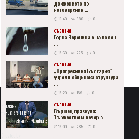
движението по
натоварения ...
16:40
580
0
СЪБИТИЯ
Горна Вереница е на воден
...
16:30
275
0
СЪБИТИЯ
„Прогресивна България“
учреди общинска структура
...
16:20
169
0
СЪБИТИЯ
Реклама:
Вършец празнува:
тел.: 0878111811
Тържествена вечер с ...
e-mail:
reklama@konkurent.bg
16:00
285
0
Created by:
DREAMmedia Creative studio