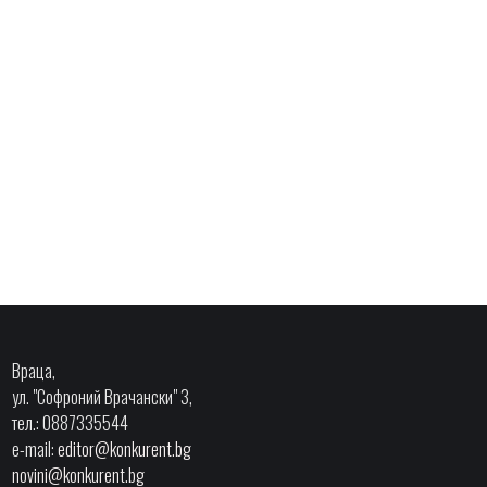
Враца,
ул. "Софроний Врачански" 3,
тел.: 0887335544
e-mail:
editor@konkurent.bg
novini@konkurent.bg