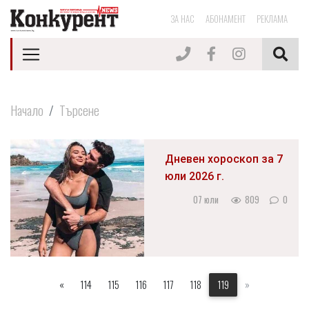
ЗА НАС
АБОНАМЕНТ
РЕКЛАМА
Начало
Търсене
Дневен хороскоп за 7
юли 2026 г.
07 юли
809
0
«
114
115
116
117
118
119
»