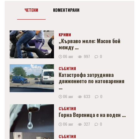
ЧЕТЕНИ
КОМЕНТИРАНИ
КРИМИ
„Кърваво меле: Масов бой
между ...
06 авг
997
0
СЪБИТИЯ
Катастрофа затруднява
движението по натоварения
...
06 авг
633
0
СЪБИТИЯ
Горна Вереница е на воден ...
06 авг
327
0
СЪБИТИЯ