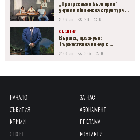
„Прогресивна България“
учреди общинска структура ...
06 авг
211
0
СЪБИТИЯ
Вършец празнува:
Тържествена вечер с ...
06 авг
335
0
НАЧАЛО
ЗА НАС
СЪБИТИЯ
АБОНАМЕНТ
КРИМИ
РЕКЛАМА
СПОРТ
КОНТАКТИ