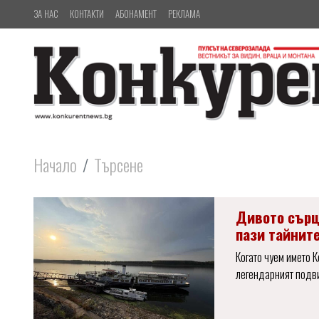
ЗА НАС
КОНТАКТИ
АБОНАМЕНТ
РЕКЛАМА
Начало
Търсене
Дивото сърц
пази тайнит
Когато чуем името 
легендарният подви