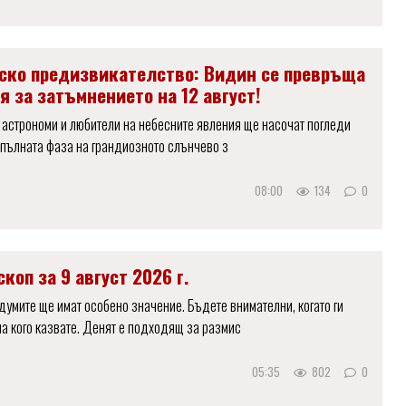
ско предизвикателство: Видин се превръща
я за затъмнението на 12 август!
г. астрономи и любители на небесните явления ще насочат погледи
 пълната фаза на грандиозното слънчево з
08:00
134
0
коп за 9 август 2026 г.
 думите ще имат особено значение. Бъдете внимателни, когато ги
на кого казвате. Денят е подходящ за размис
05:35
802
0