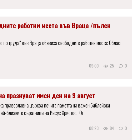
дните работни места във Враца /пълен
о по труда“ във Враца обявиха свободните работни места: Област
09:00
25
0
а празнуват имен ден на 9 август
ска православна църква почита паметта на важен библейски
най-близките съратници на Иисус Христос. От
08:23
84
0