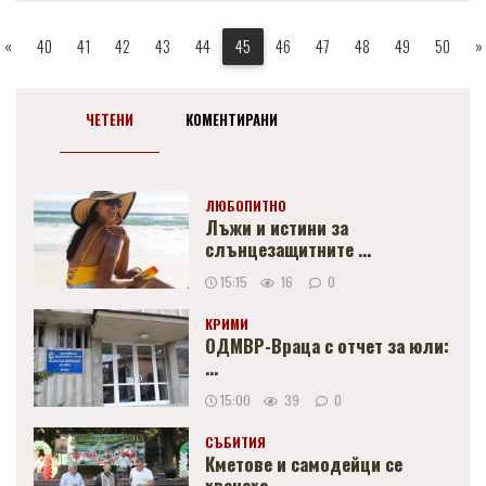
«
40
41
42
43
44
45
46
47
48
49
50
»
ЧЕТЕНИ
КОМЕНТИРАНИ
ЛЮБОПИТНО
Лъжи и истини за
слънцезащитните ...
15:15
16
0
КРИМИ
ОДМВР-Враца с отчет за юли:
...
15:00
39
0
СЪБИТИЯ
Кметове и самодейци се
хванаха ...