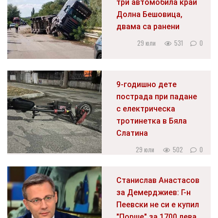
три автомобила край
Долна Бешовица,
двама са ранени
29 юли
531
0
9-годишно дете
пострада при падане
с електрическа
тротинетка в Бяла
Слатина
29 юли
502
0
Станислав Анастасов
за Демерджиев: Г-н
Пеевски не си е купил
"Порше" за 1700 лева.