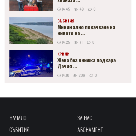
14:45
49
0
СЪБИТИЯ
Минимално покачване на
нивото на ...
14:25
71
0
КРИМИ
Жена без книжка подкара
Дачия ...
14:10
206
0
НАЧАЛО
ЗА НАС
СЪБИТИЯ
АБОНАМЕНТ