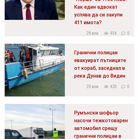
Как един адвокат
успява да си закупи
411 имота?
29 юли
454
0
Гранични полицаи
евакуират пътниците
от кораб, заседнал в
река Дунав до Видин
29 юли
430
0
Румънски шофьор
насочи тежкотоварен
автомобил срещу
гранични полицаи в