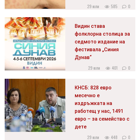
29 юли
585
0
Видин става
фолклорна столица за
седмото издание на
фестивала „Синия
Дунав“
29 юли
401
0
КНСБ: 828 евро
месечно е
издръжката на
работещ у нас, 1491
евро – за семейство с
дете
29 юли
448
0