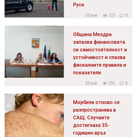
Русе
29 юли
273
0
Община Мездра
запазва финансовата
си самостоятелност и
устойчивост и спазва
фискалните правила и
показатели
29 юли
292
0
Морбили отново се
разпространява в
САЩ: Случаите
достигнаха 35-
годишен връх