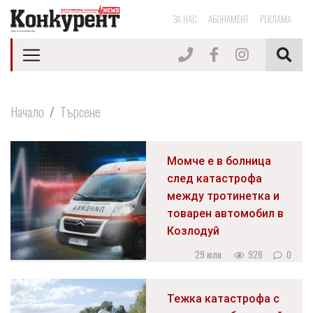
ЗА НАС
АБОНАМЕНТ
РЕКЛАМА
Начало
Търсене
Момче е в болница
след катастрофа
между тротинетка и
товарен автомобил в
Козлодуй
29 юли
928
0
Тежка катастрофа с