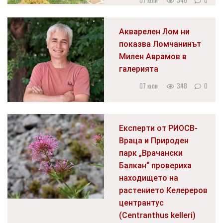
07 юли
346
0
Акварелен Лом ни
показва Ломчанинът
Милен Аврамов в
галерията
07 юли
348
0
Експерти от РИОСВ-
Враца и Природен
парк „Врачански
Балкан“ провериха
находището на
растението Келереров
центрантус
(Centranthus kelleri)