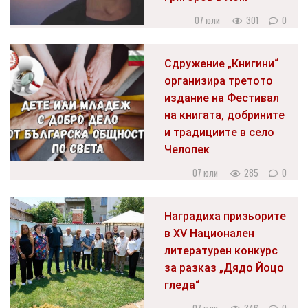
07 юли
301
0
Сдружение „Книгини“
организира третото
издание на Фестивал
на книгата, добрините
и традициите в село
Челопек
07 юли
285
0
Наградиха призьорите
в XV Национален
литературен конкурс
за разказ „Дядо Йоцо
гледа“