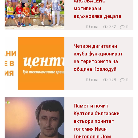
ARCOBALENO
мотивира и
вдъхновява децата
07 юли
832
0
Четири дигитални
клуба функционират
на територията на
община Козлодуй
07 юли
229
0
Памет и почит:
Култови български
актьори почитат
големия Иван
Григоров в Лом