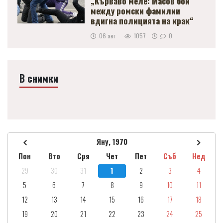
„Кърваво меле: Масов бой
между ромски фамилии
вдигна полицията на крак“
06 авг
1057
0
В снимки
Яну, 1970
Пон
Вто
Сря
Чет
Пет
Съб
Нед
29
30
31
1
2
3
4
5
6
7
8
9
10
11
12
13
14
15
16
17
18
19
20
21
22
23
24
25