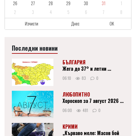
26
27
28
29
30
31
1
2
3
4
5
6
7
8
Изчисти
Днес
OK
Последни новини
БЪЛГАРИЯ
Жега до 37° и летни ...
06:10
83
0
ЛЮБОПИТНО
Хороскоп за 7 август 2026 ...
06:00
481
0
КРИМИ
„Кърваво меле: Масов бой