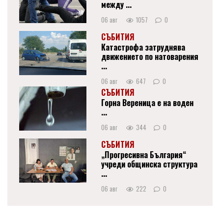
между ...
06 авг
1057
0
СЪБИТИЯ
Катастрофа затруднява
движението по натоварения
...
06 авг
647
0
СЪБИТИЯ
Горна Вереница е на воден
...
06 авг
344
0
СЪБИТИЯ
„Прогресивна България“
учреди общинска структура
...
06 авг
222
0