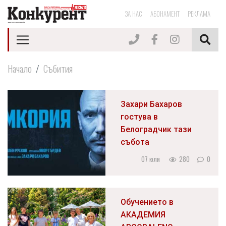
ЗА НАС
АБОНАМЕНТ
РЕКЛАМА
Начало
Събития
Захари Бахаров
гостува в
Белоградчик тази
събота
07 юли
280
0
Обучението в
АКАДЕМИЯ