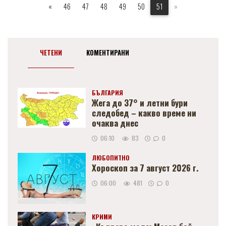
«
46
47
48
49
50
51
»
ЧЕТЕНИ
КОМЕНТИРАНИ
БЪЛГАРИЯ
Жега до 37° и летни бури
следобед – какво време ни
очаква днес
06:10
83
0
ЛЮБОПИТНО
Хороскоп за 7 август 2026 г.
06:00
481
0
КРИМИ