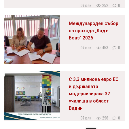
07 юли
252
0
Международен събор
на прохода „Кадъ
Боаз” 2026
07 юли
453
0
С 3,3 милиона евро ЕС
и държавата
модернизираха 32
училища в област
Видин
07 юли
296
0