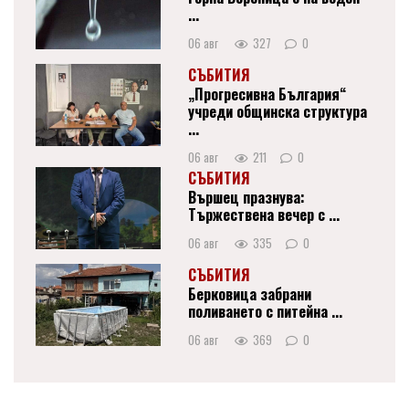
...
06 авг
327
0
СЪБИТИЯ
„Прогресивна България“
учреди общинска структура
...
06 авг
211
0
СЪБИТИЯ
Вършец празнува:
Тържествена вечер с ...
06 авг
335
0
СЪБИТИЯ
Берковица забрани
поливането с питейна ...
06 авг
369
0