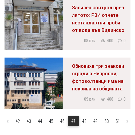
Засилен контрол през
лятото: РЗИ отчете
нестандартни проби
от вода във Видинско
09 юли
400
0
Обновиха три знакови
сгради в Чипровци,
фотоволтаици има на
покрива на общината
09 юли
406
0
«
42
43
44
45
46
47
48
49
50
51
»