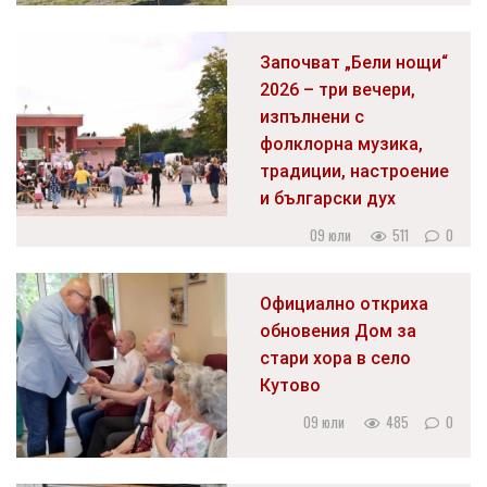
Започват „Бели нощи“
2026 – три вечери,
изпълнени с
фолклорна музика,
традиции, настроение
и български дух
09 юли
511
0
Официално откриха
обновения Дом за
стари хора в село
Кутово
09 юли
485
0