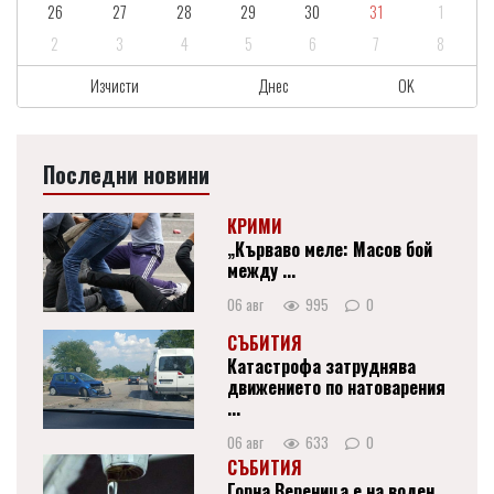
26
27
28
29
30
31
1
2
3
4
5
6
7
8
Изчисти
Днес
OK
Последни новини
КРИМИ
„Кърваво меле: Масов бой
между ...
06 авг
995
0
СЪБИТИЯ
Катастрофа затруднява
движението по натоварения
...
06 авг
633
0
СЪБИТИЯ
Горна Вереница е на воден