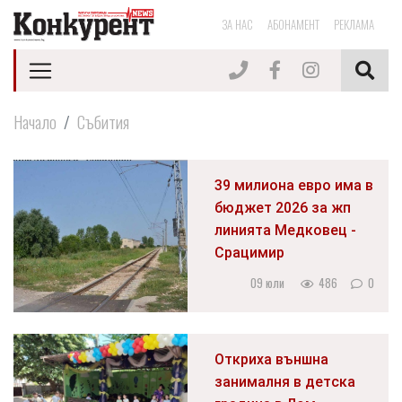
ЗА НАС
АБОНАМЕНТ
РЕКЛАМА
Начало
Събития
39 милиона евро има в
бюджет 2026 за жп
линията Медковец -
Срацимир
09 юли
486
0
Откриха външна
занималня в детска