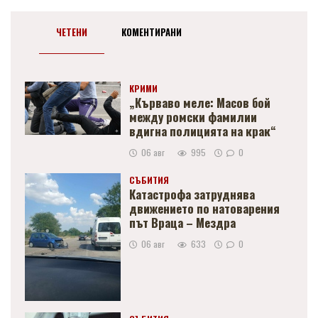
ЧЕТЕНИ
КОМЕНТИРАНИ
КРИМИ
„Кърваво меле: Масов бой
между ромски фамилии
вдигна полицията на крак“
06 авг
995
0
СЪБИТИЯ
Катастрофа затруднява
движението по натоварения
път Враца – Мездра
06 авг
633
0