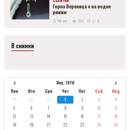
СЪБИТИЯ
Горна Вереница е на воден
режим
06 авг
327
0
В снимки
Яну, 1970
Пон
Вто
Сря
Чет
Пет
Съб
Нед
29
30
31
1
2
3
4
5
6
7
8
9
10
11
12
13
14
15
16
17
18
19
20
21
22
23
24
25