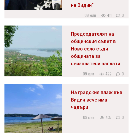
на Видин“
09 юли
411
0
Председателят на
общинския съвет в
Ново село съди
общината за
неизплатени заплати
09 юли
422
0
На градския плаж във
Видин вече има
чадъри
09 юли
437
0