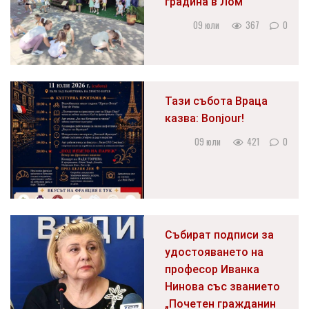
градина в Лом
09 юли
367
0
Тази събота Враца
казва: Bonjour!
09 юли
421
0
Събират подписи за
удостояването на
професор Иванка
Нинова със званието
„Почетен гражданин