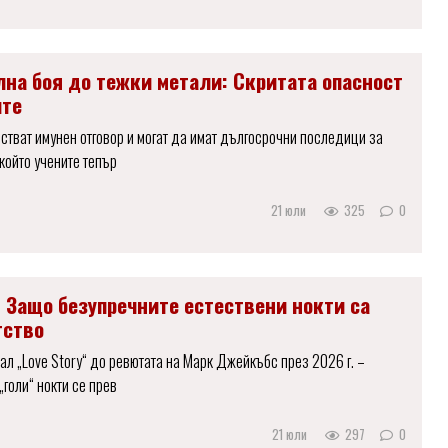
лна боя до тежки метали: Скритата опасност
ите
стват имунен отговор и могат да имат дългосрочни последици за
 който учените тепър
21 юли
325
0
: Защо безупречните естествени нокти са
тство
иал „Love Story“ до ревютата на Марк Джейкъбс през 2026 г. –
„голи“ нокти се прев
21 юли
297
0