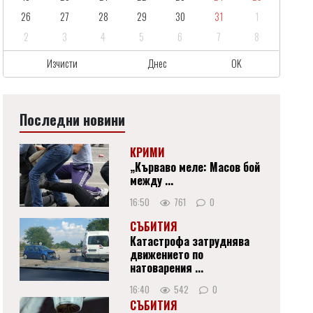
26
27
28
29
30
31
1
2
3
4
5
6
7
8
Изчисти
Днес
OK
Последни новини
КРИМИ
„Кърваво меле: Масов бой
между ...
16:50
761
0
СЪБИТИЯ
Катастрофа затруднява
движението по
натоварения ...
16:40
542
0
СЪБИТИЯ