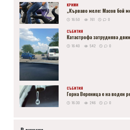
КРИМИ
„Кърваво меле: Масов бой м
16:50
761
0
СЪБИТИЯ
Катастрофа затруднява движ
16:40
542
0
СЪБИТИЯ
Горна Вереница е на воден 
16:30
246
0
В снимки