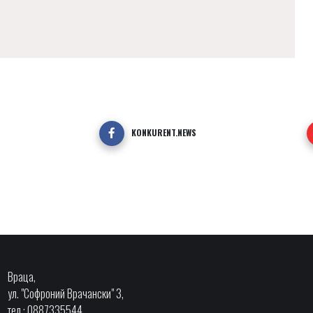
KONKURENT.NEWS
Враца,
ул. "Софроний Врачански" 3,
тел.: 0887335544