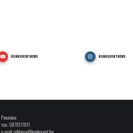
KONKURENTNEWS
KONKURENTNEWS
Реклама:
тел.: 0878111811
e-mail:
reklama@konkurent.bg