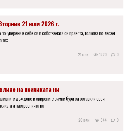
Вторник 21 юли 2026 г.
 по-уверени в себе си и собствената си правота, толкова по-лесен
а тях
21 юли
1220
0
влияе на психиката ни
оливните дъждове и свирепите зимни бури са оставили своя
ихиката и настроенията на
20 юли
344
0