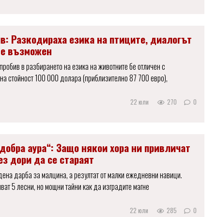
в: Разкодираха езика на птиците, диалогът
 е възможен
пробив в разбирането на езика на животните бе отличен с
на стойност 100 000 долара (приблизително 87 700 евро),
22 юли
270
0
добра аура“: Защо някои хора ни привличат
ез дори да се стараят
дена дарба за малцина, а резултат от малки ежедневни навици.
ват 5 лесни, но мощни тайни как да изградите магне
22 юли
285
0