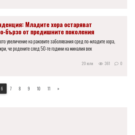
нденция: Младите хора остаряват
по-бързо от предишните поколения
ото увеличение на раковите заболявания сред по-младите хора,
кри, че родените след 50-те години на миналия век
20 юли
361
0
6
7
8
9
10
11
»