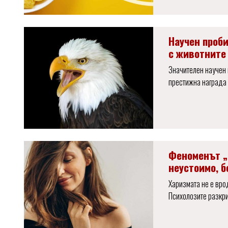
Научен проби
с животните
Значителен научен 
престижна награда 
Феноменът „
неустоимо, б
Харизмата не е вро
Психолозите разкри