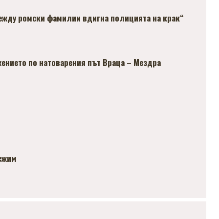
ежду ромски фамилии вдигна полицията на крак“
ението по натоварения път Враца – Мездра
режим