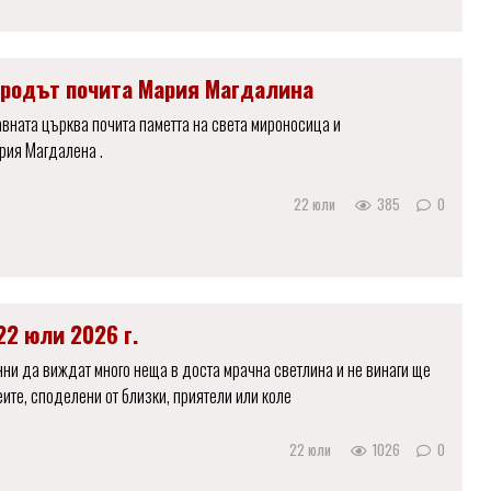
ародът почита Мария Магдалина
вната църква почита паметта на света мироносица и
рия Магдалена .
22 юли
385
0
22 юли 2026 г.
ни да виждат много неща в доста мрачна светлина и не винаги ще
еите, споделени от близки, приятели или коле
22 юли
1026
0