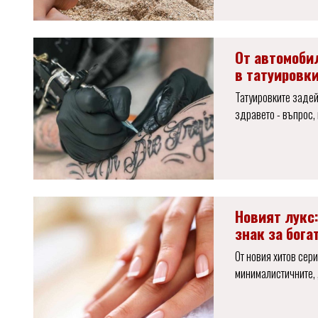
От автомоби
в татуировк
Татуировките задей
здравето - въпрос,
Новият лукс
знак за бога
От новия хитов сер
минималистичните, 