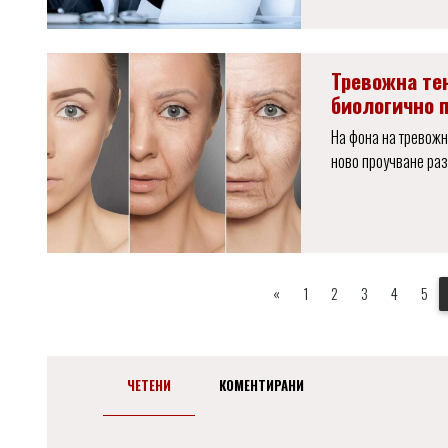
Тревожна те
биологично 
На фона на тревожн
ново проучване раз
«
1
2
3
4
5
ЧЕТЕНИ
КОМЕНТИРАНИ