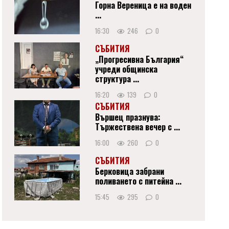
Горна Вереница е на воден
...
16:30
246
0
СЪБИТИЯ
„Прогресивна България“
учреди общинска
структура ...
16:20
139
0
СЪБИТИЯ
Вършец празнува:
Тържествена вечер с ...
16:00
260
0
СЪБИТИЯ
Берковица забрани
поливането с питейна ...
15:45
295
0