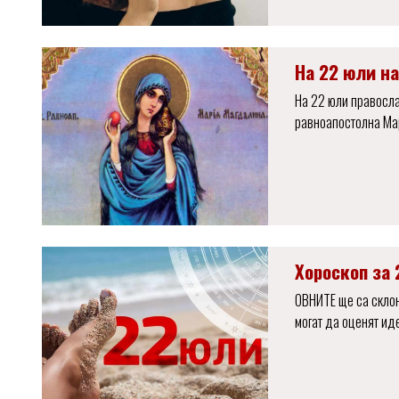
На 22 юли н
На 22 юли правосла
равноапостолна Ма
Хороскоп за 
ОВНИТЕ ще са склон
могат да оценят ид