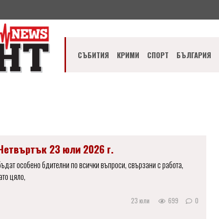
СЪБИТИЯ
КРИМИ
СПОРТ
БЪЛГАРИЯ
Четвъртък 23 юли 2026 г.
ъдат особено бдителни по всички въпроси, свързани с работа,
ато цяло,
23 юли
699
0