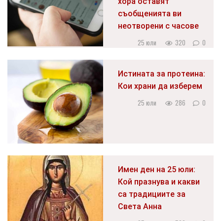
хора оставят
съобщенията ви
неотворени с часове
25 юли
320
0
Истината за протеина:
Кои храни да изберем
25 юли
286
0
Имен ден на 25 юли:
Кой празнува и какви
са традициите за
Света Анна