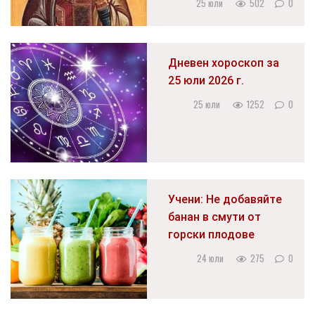
25 юли
502
0
Дневен хороскоп за
25 юли 2026 г.
25 юли
1252
0
Учени: Не добавяйте
банан в смути от
горски плодове
24 юли
275
0