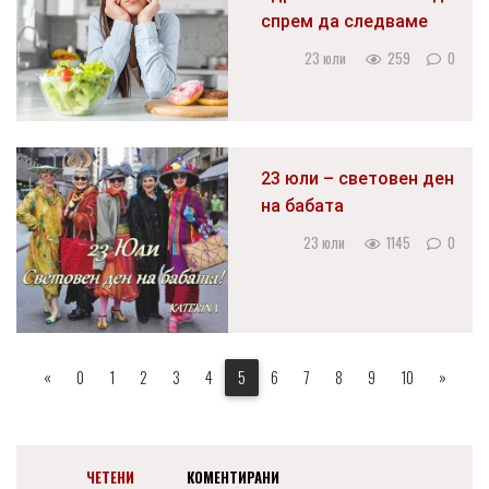
спрем да следваме
23 юли
259
0
23 юли – световен ден
на бабата
23 юли
1145
0
«
0
1
2
3
4
5
6
7
8
9
10
»
ЧЕТЕНИ
КОМЕНТИРАНИ