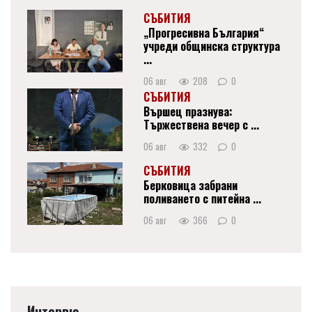
СЪБИТИЯ
„Прогресивна България“
учреди общинска структура
...
06 авг
208
0
СЪБИТИЯ
Вършец празнува:
Тържествена вечер с ...
06 авг
332
0
СЪБИТИЯ
Берковица забрани
поливането с питейна ...
06 авг
366
0
Интервю