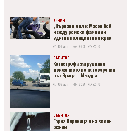
КРИМИ
„Кърваво меле: Масов бой
между ромски фамилии
вдигна полицията на крак“
06 авг
983
0
СЪБИТИЯ
Катастрофа затруднява
движението по натоварения
път Враца – Мездра
06 авг
628
0
СЪБИТИЯ
Горна Вереница е на воден
режим