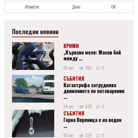
Изчисти
Днес
OK
Последни новини
КРИМИ
„Кърваво меле: Масов бой
между ...
06 авг
983
0
СЪБИТИЯ
Катастрофа затруднява
движението по натоварения
...
06 авг
628
0
СЪБИТИЯ
Горна Вереница е на воден
...
06 авг
324
0