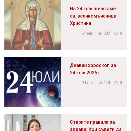
На 24 юли почитаме
св. великомъченица
Христина
24 юли
332
0
Дневен хороскоп за
24 юли 2026 г.
24 юли
1211
0
Старите правила за
здраве: Кои съвети да