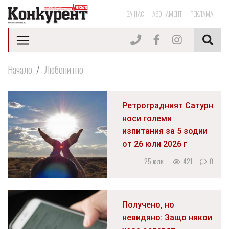
ЗА НАС
АБОНАМЕНТ
РЕКЛАМА
Начало
Любопитно
Ретроградният Сатурн
носи големи
изпитания за 5 зодии
от 26 юли 2026 г
25 юли
421
0
Получено, но
невидяно: Защо някои