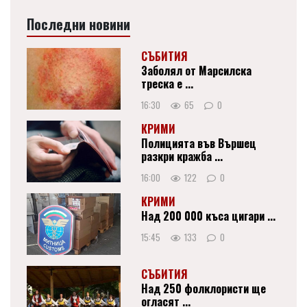
Последни новини
СЪБИТИЯ
Заболял от Марсилска
треска е ...
16:30
65
0
КРИМИ
Полицията във Вършец
разкри кражба ...
16:00
122
0
КРИМИ
Над 200 000 къса цигари ...
15:45
133
0
СЪБИТИЯ
Над 250 фолклористи ще
огласят ...