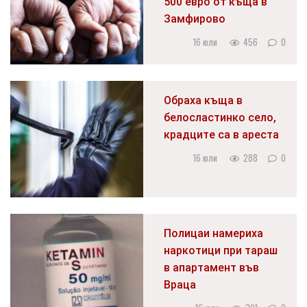
500 евро от къща в
Замфирово
16 юли
456
0
Обраха къща в
белосластинко село,
крадците са в ареста
16 юли
288
0
Полицаи намериха
наркотици при тараш
в апартамент във
Враца