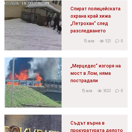
Спират полицейската
охрана край хижа
„Петрохан“ след
разследването
15 юли
521
0
„Мерцедес“ изгоря на
мост в Лом, няма
пострадали
15 юли
1633
0
Съдът върна в
прокуратурата делото