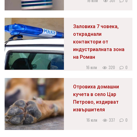
16 юли
301
0
Заловиха 7 човека,
откраднали
контактори от
индустриалната зона
на Роман
16 юли
320
0
Отровиха домашни
кучета в село Цар
Петрово, издирват
извършителя
16 юли
337
0