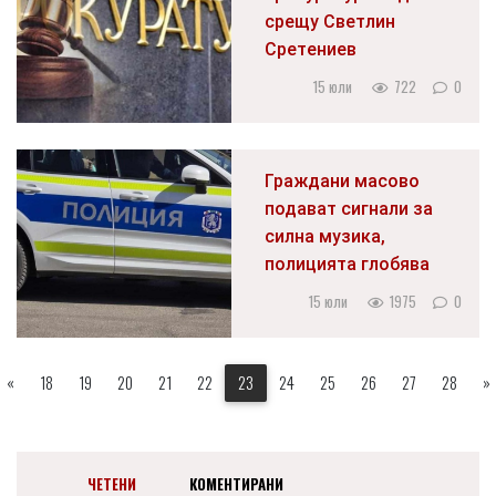
срещу Светлин
Сретениев
15 юли
722
0
Граждани масово
подават сигнали за
силна музика,
полицията глобява
15 юли
1975
0
«
18
19
20
21
22
23
24
25
26
27
28
»
ЧЕТЕНИ
КОМЕНТИРАНИ