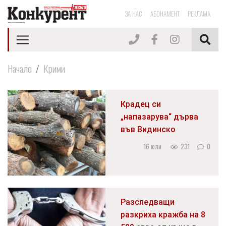
ЗА НАС
АБОНАМЕНТ
РЕКЛАМА
Начало
Крими
Крадец си
„напазарува“ дърва
във Видинско
16 юли
231
0
Разследващи
разкриха кражба на 8