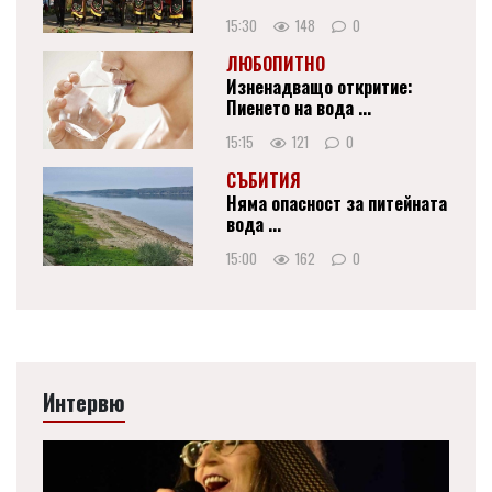
15:30
148
0
ЛЮБОПИТНО
Изненадващо откритие:
Пиенето на вода ...
15:15
121
0
СЪБИТИЯ
Няма опасност за питейната
вода ...
15:00
162
0
Интервю