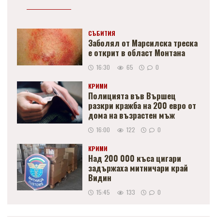
СЪБИТИЯ
Заболял от Марсилска треска
е открит в област Монтана
16:30
65
0
КРИМИ
Полицията във Вършец
разкри кражба на 200 евро от
дома на възрастен мъж
16:00
122
0
КРИМИ
Над 200 000 къса цигари
задържаха митничари край
Видин
15:45
133
0