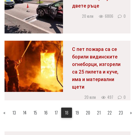
двете ръце
20 юли
6806
0
С пет пожара са се
борили видинските
огнеборци, изгорели
са 25 пилета и куче,
има и материални
щети
20 юли
497
0
«
13
14
15
16
17
18
19
20
21
22
23
»