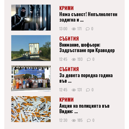
КРИМИ
Няма съвест! Непълнолетен
задигна и ...
13:00
171
0
СЪБИТИЯ
Внимание, шофьори:
Задръстване при Краводер
12:45
193
0
СЪБИТИЯ
За девета поредна година
във ...
12:45
131
0
КРИМИ
Акция на полицията във
Видин: ...
12:30
185
0