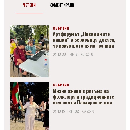
ЧЕТЕНИ
КОМЕНТИРАНИ
СЪБИТИЯ
Артфорумът „Невидимите
нишки“ в Берковица доказа,
че изкуството няма граници
13:30
8
0
СЪБИТИЯ
Мизия оживя в ритъма на
фолклора и традиционните
вкусове на Панаирните дни
13:15
32
0