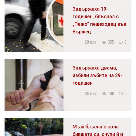
Задържаха 19-
годишен, блъснал с
„Пежо“ пешеходец във
Вършец
20 юли
355
0
Задържаха двама,
избили зъбите на 29-
годишен
20 юли
790
0
Мъж блъсна с кола
бившата си, счупи й и