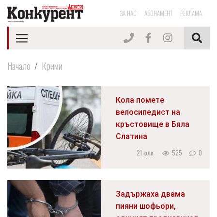
ЗА НАС
АБОНАМЕНТ
РЕКЛАМА
Начало
Крими
Кола помете
велосипедист на
кръстовище в Бяла
Слатина
21 юли
525
0
Задържаха двама
пияни шофьори,