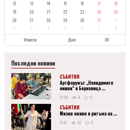
12
13
14
15
16
17
18
19
20
21
22
23
24
25
26
27
28
29
30
31
1
2
3
4
5
6
7
8
Изчисти
Днес
OK
Последни новини
СЪБИТИЯ
Артфорумът „Невидимите
нишки“ в Берковица ...
13:30
8
0
СЪБИТИЯ
Мизия оживя в ритъма на ...
13:15
32
0