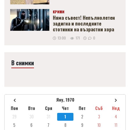
КРИМИ
Няма съвест! Непълнолетен
задигна и последните
стотинки на възрастни хора
13:00
171
0
В снимки
Яну, 1970
Пон
Вто
Сря
Чет
Пет
Съб
Нед
29
30
31
1
2
3
4
5
6
7
8
9
10
11