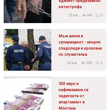
единият предизвикал
катастрофа
20 юли
644
0
Мъж вилня в
супермаркет - хвърля
сладоледи и кроасани
по служителка
20 юли
1462
0
500 евро и
кафемашина са
задигнати от
апартамент в
Монтана