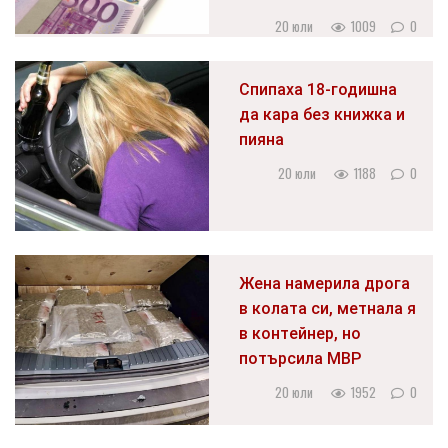
20 юли
1009
0
Спипаха 18-годишна
да кара без книжка и
пияна
20 юли
1188
0
Жена намерила дрога
в колата си, метнала я
в контейнер, но
потърсила МВР
20 юли
1952
0