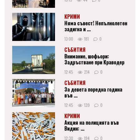
КРИМИ
Няма съвест! Непълнолетен
задигна и ...
13:00
181
0
СЪБИТИЯ
Внимание, шофьори:
Задръстване при Краводер
12:45
214
0
СЪБИТИЯ
За девета поредна година
във ...
12:45
139
0
КРИМИ
Акция на полицията във
Видин: ...
12:30
194
0