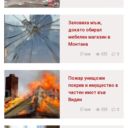
Заловиха мъж,
докато обирал
мебелен магазин в
Монтана
27 юли
625
0
Пожар унищожи
покрив и имущество в
частен имот във
Видин
27 юли
929
0