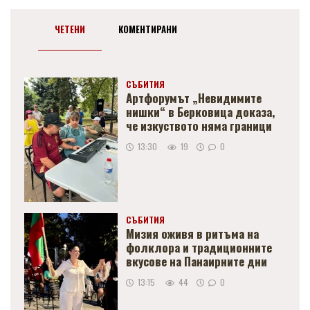
ЧЕТЕНИ
КОМЕНТИРАНИ
СЪБИТИЯ
Артфорумът „Невидимите
нишки“ в Берковица доказа,
че изкуството няма граници
13:30
19
0
СЪБИТИЯ
Мизия оживя в ритъма на
фолклора и традиционните
вкусове на Панаирните дни
13:15
44
0