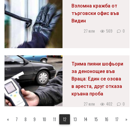
Взломна кражба от
търговски офис във
Видин
27 юли
569
0
Трима пияни шофьори
за денонощие във
Враца: Един се озова
в ареста, друг отказа
кръвна проба
27 юли
402
0
«
7
8
9
10
11
12
13
14
15
16
17
»