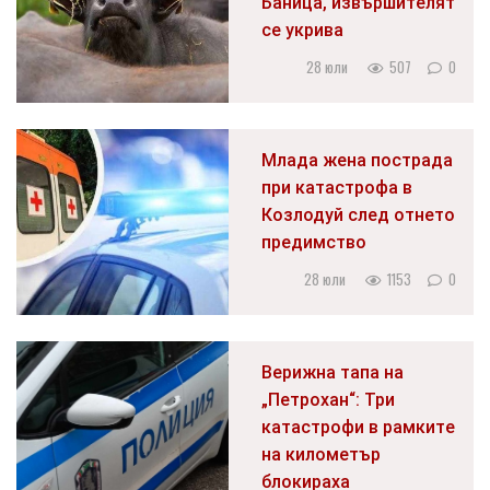
Баница, извършителят
се укрива
28 юли
507
0
Млада жена пострада
при катастрофа в
Козлодуй след отнето
предимство
28 юли
1153
0
Верижна тапа на
„Петрохан“: Три
катастрофи в рамките
на километър
блокираха