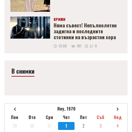
КРИМИ
Няма съвест! Непълнолетен
задигна и последните
стотинки на възрастни хора
13:00
181
0
В снимки
Яну, 1970
Пон
Вто
Сря
Чет
Пет
Съб
Нед
29
30
31
1
2
3
4