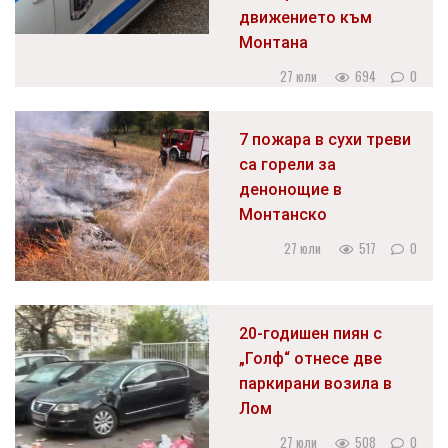
движението към
Монтана
27 юли
694
0
7 пожара в сухи треви
са горели за
денонощие в
Монтанско
27 юли
517
0
20-годишен пиян с
„Голф“ отнесе две
паркирани возила в
Лом
27 юли
508
0