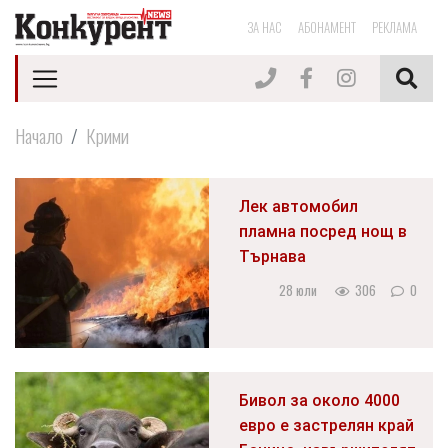
ЗА НАС
АБОНАМЕНТ
РЕКЛАМА
Начало
Крими
Лек автомобил
пламна посред нощ в
Търнава
28 юли
306
0
Бивол за около 4000
евро е застрелян край