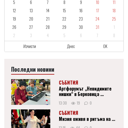
5
6
7
8
9
10
11
12
13
14
15
16
17
18
19
20
21
22
23
24
25
26
27
28
29
30
31
1
2
3
4
5
6
7
8
Изчисти
Днес
OK
Последни новини
СЪБИТИЯ
Артфорумът „Невидимите
нишки“ в Берковица ...
13:30
19
0
СЪБИТИЯ
Мизия оживя в ритъма на ...
13:15
44
0