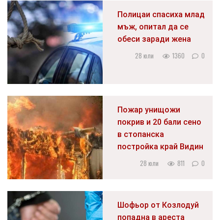
Полицаи спасиха млад
мъж, опитал да се
обеси заради жена
28 юли
1360
0
Пожар унищожи
покрив и 20 бали сено
в стопанска
постройка край Видин
28 юли
811
0
Шофьор от Козлодуй
попадна в ареста