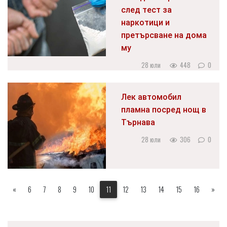
след тест за
наркотици и
претърсване на дома
му
28 юли
448
0
Лек автомобил
пламна посред нощ в
Търнава
28 юли
306
0
«
6
7
8
9
10
11
12
13
14
15
16
»