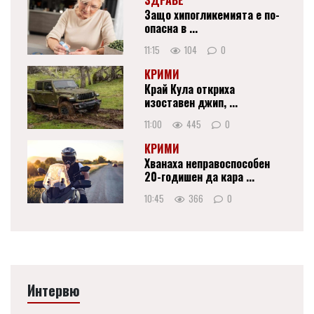
ЗДРАВЕ
Защо хипогликемията е по-
опасна в ...
11:15
104
0
КРИМИ
Край Кула откриха
изоставен джип, ...
11:00
445
0
КРИМИ
Хванаха неправоспособен
20-годишен да кара ...
10:45
366
0
Интервю