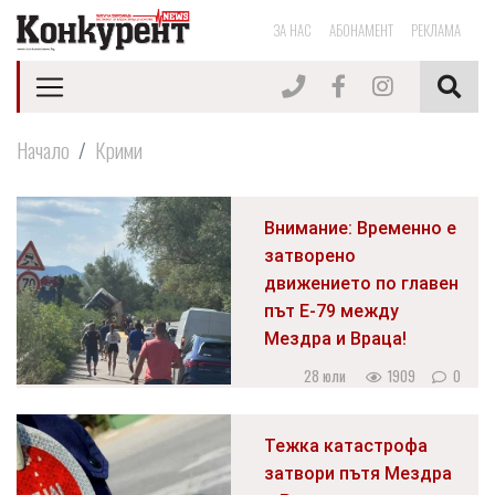
ЗА НАС
АБОНАМЕНТ
РЕКЛАМА
Начало
Крими
Внимание: Временно е
затворено
движението по главен
път Е-79 между
Мездра и Враца!
28 юли
1909
0
Тежка катастрофа
затвори пътя Мездра