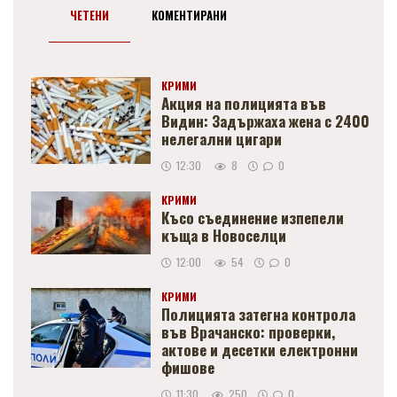
ЧЕТЕНИ
КОМЕНТИРАНИ
КРИМИ
Акция на полицията във
Видин: Задържаха жена с 2400
нелегални цигари
12:30
8
0
КРИМИ
Късо съединение изпепели
къща в Новоселци
12:00
54
0
КРИМИ
Полицията затегна контрола
във Врачанско: проверки,
актове и десетки електронни
фишове
11:30
250
0