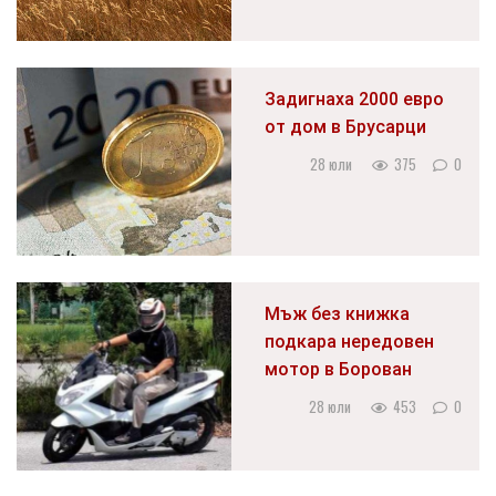
Задигнаха 2000 евро
от дом в Брусарци
28 юли
375
0
Мъж без книжка
подкара нередовен
мотор в Борован
28 юли
453
0