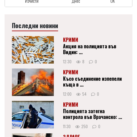
Изчисти
Днес
OK
Последни новини
КРИМИ
Акция на полицията във
Видин: ...
12:30
8
0
КРИМИ
Късо съединение изпепели
къща в ...
12:00
54
0
КРИМИ
Полицията затегна
контрола във Врачанско: ...
11:30
250
0