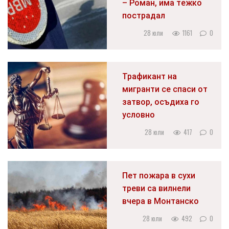
– Роман, има тежко
пострадал
28 юли
1161
0
Трафикант на
мигранти се спаси от
затвор, осъдиха го
условно
28 юли
417
0
Пет пожара в сухи
треви са вилнели
вчера в Монтанско
28 юли
492
0