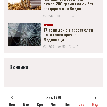
около 200 грама тютюн без
бандерол във Видин
12:15
27
0
КРИМИ
17-годишен е в ареста след
вандалска проява в
Медовница
12:00
50
0
В снимки
Яну, 1970
Пон
Вто
Сря
Чет
Пет
Съб
Нед