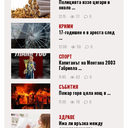
Полицията иззе цигари и
около ...
12:15
27
0
КРИМИ
17-годишен е в ареста след
...
12:00
50
0
СПОРТ
Капитанът на Монтана 2003
Габриела ...
11:45
62
0
СЪБИТИЯ
Пожар горя цяла нощ в ...
11:30
78
0
ЗДРАВЕ
Има ли връзка между