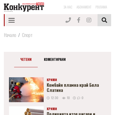
ЗА НАС
АБОНАМЕНТ
РЕКЛАМА
Начало
Спорт
ЧЕТЕНИ
КОМЕНТИРАНИ
КРИМИ
Комбайн пламна край Бяла
Слатина
12:30
10
0
КРИМИ
Полицията иззе цигари и