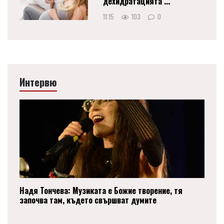
дехидратацията ...
11:15
103
0
Интервю
Надя Тончева: Музиката е Божие творение, тя
започва там, където свършват думите