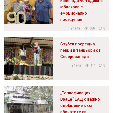
изненада 90-годишна
юбилярка с
емоционално
посещение
27 юли
366
0
Стубел посрещна
певци и танцьори от
Северозапада
27 юли
417
0
„Топлофикация –
Враца“ ЕАД с важно
съобщение към
абонатите си