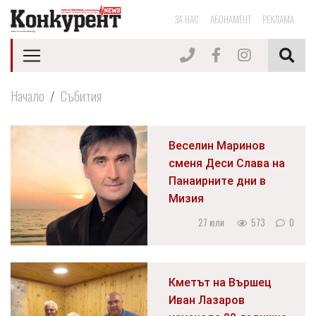
ЗА НАС
АБОНАМЕНТ
РЕКЛАМА
Начало
Събития
Веселин Маринов
сменя Деси Слава на
Панаирните дни в
Мизия
27 юли
573
0
Кметът на Вършец
Иван Лазаров