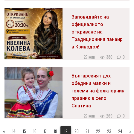
Заповядайте на
официалното
откриване на
Традиционния панаир
в Криводол!
27 юли
380
0
Българският дух
обедини малки и
големи на фолклорния
празник в село
Слатина
27 юли
269
0
«
14
15
16
17
18
19
20
21
22
23
24
»