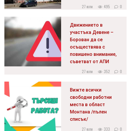
27 юли
495
0
Движението в
участъка Девене –
Борован да се
осъществява с
повишено внимание,
съветват от АПИ
27 юли
352
0
Вижте всички
свободни работни
места в област
Монтана /пълен
списък/
27 юли
333
0