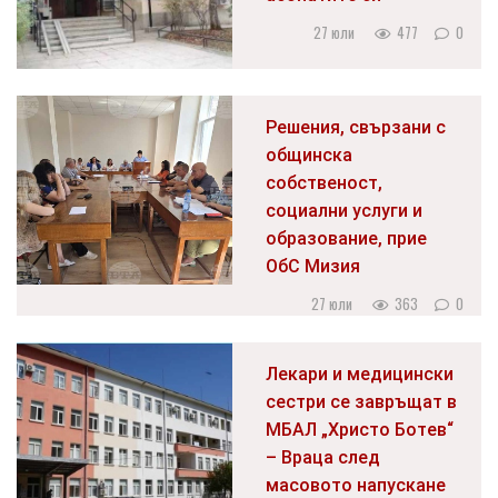
27 юли
477
0
Решения, свързани с
общинска
собственост,
социални услуги и
образование, прие
ОбС Мизия
27 юли
363
0
Лекари и медицински
сестри се завръщат в
МБАЛ „Христо Ботев“
– Враца след
масовото напускане