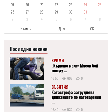
19
20
21
22
23
24
25
26
27
28
29
30
31
1
2
3
4
5
6
7
8
Изчисти
Днес
OK
Последни новини
КРИМИ
„Кърваво меле: Масов бой
между ...
16:50
692
0
СЪБИТИЯ
Катастрофа затруднява
движението по натоварения
...
16:40
532
0