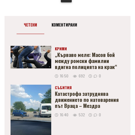
ЧЕТЕНИ
КОМЕНТИРАНИ
КРИМИ
„Кърваво меле: Масов бой
между ромски фамилии
вдигна полицията на крак“
16:50
692
0
СЪБИТИЯ
Катастрофа затруднява
движението по натоварения
път Враца – Мездра
16:40
532
0