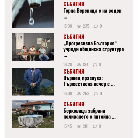
СЪБИТИЯ
Горна Вереница е на воден
...
16:30
235
0
СЪБИТИЯ
„Прогресивна България“
учреди общинска структура
...
16:20
134
0
СЪБИТИЯ
Вършец празнува:
Тържествена вечер с ...
16:00
253
0
СЪБИТИЯ
Берковица забрани
поливането с питейна ...
15:45
281
0