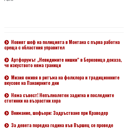
Новият шеф на полицията в Монтана с първа работна
среща с областния управител
Артфорумът „Невидимите нишки“ в Берковица доказа,
че изкуството няма граници
Мизия оживя в ритъма на фолклора и традиционните
вкусове на Панаирните дни
Няма съвест! Непълнолетен задигна и последните
стотинки на възрастни хора
Внимание, шофьори: Задръстване при Краводер
За девета поредна година във Вършец се проведе