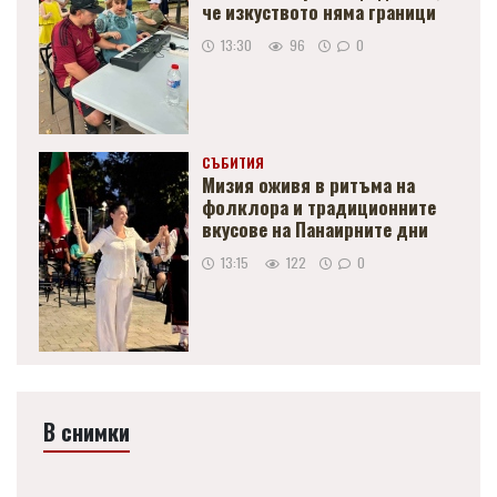
че изкуството няма граници
13:30
96
0
СЪБИТИЯ
Мизия оживя в ритъма на
фолклора и традиционните
вкусове на Панаирните дни
13:15
122
0
В снимки