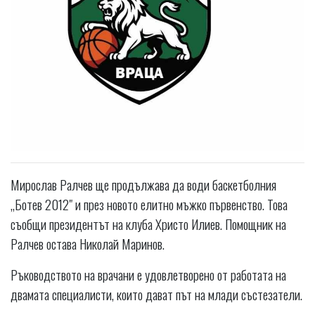
Мирослав Ралчев ще продължава да води баскетболния
„Ботев 2012" и през новото елитно мъжко първенство. Това
съобщи президентът на клуба Христо Илиев. Помощник на
Ралчев остава Николай Маринов.
Ръководството на врачани е удовлетворено от работата на
двамата специалисти, които дават път на млади състезатели.