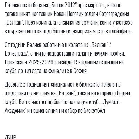
Ралчев пое отбора на „Ботев 2012" през март т.г., когато
тогавашният наставник Йован Попович оглави ботевградския
„Балкан". През изминалата кампания врачани, които участваха
в първенството като дебютанти, намериха място в плейофите.
От години Ралчев работи и в школата на „Балкан" /
Ботевград/, с чиито подрастващи таланти печели трофеи.
През сезон 2025-2026 г. изведе 19-годишните юноши на
клуба до титлата на финалите в София.
Досега 55-годишният специалист е бил както начело на
представителния тим на „Балкан", така и на втория отбор на
клуба. Бил е част от щабовете на същия клуб, „Лукойл-
Академик" и националния ни отбор по баскетбол
/БНР