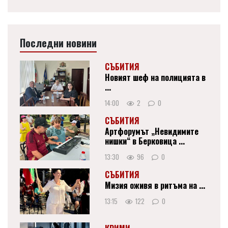
Последни новини
СЪБИТИЯ
Новият шеф на полицията в
...
14:00
2
0
СЪБИТИЯ
Артфорумът „Невидимите
нишки“ в Берковица ...
13:30
96
0
СЪБИТИЯ
Мизия оживя в ритъма на ...
13:15
122
0