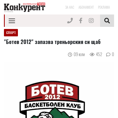
ЗА НАС
АБОНАМЕНТ
РЕКЛАМА
СПОРТ
"Ботев 2012" запазва треньорския си щаб
09 юли
452
0