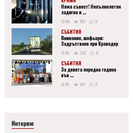
КРИМИ
Няма съвест! Непълнолетен
задигна и ...
13:00
195
0
СЪБИТИЯ
Внимание, шофьори:
Задръстване при Краводер
12:45
235
0
СЪБИТИЯ
За девета поредна година
във ...
12:45
143
0
Интервю