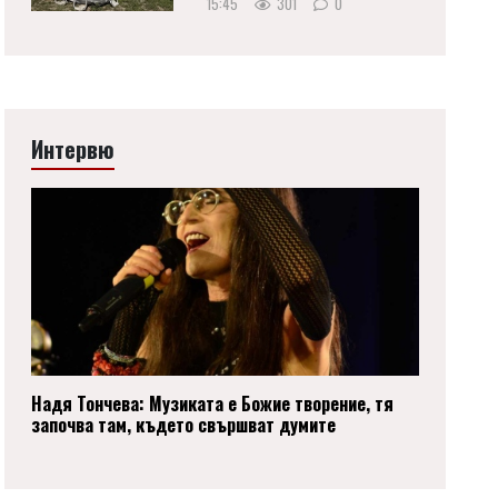
15:45
301
0
Интервю
Надя Тончева: Музиката е Божие творение, тя
започва там, където свършват думите