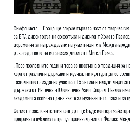
Симфониета – Враца ще закрие първата част от творческия с
за БТА директорът на оркестъра и диригент Христо Павлов
церемония за награждаване на участниците в Международн
ръководството на испанския диригент Мигел Ромеа.
„През последните години това се превърна в традиция за н
хора от различни държави и музикални култури да се срещн
тазгодишното издание участват 15 активни млади дириген
държави от Източна и Югоизточна Азия. Според Павлов име
академията особено ценна както за музикантите, така и за п
Солист в заключителния концерт ще бъде концертмайсторъ
програмата публиката ще чуе произведения от Феликс Менд