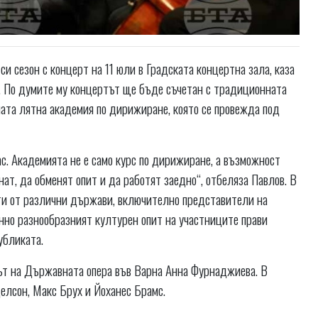
и сезон с концерт на 11 юли в Градската концертна зала, каза
. По думите му концертът ще бъде съчетан с традиционната
ата лятна академия по дирижиране, която се провежда под
ас. Академията не е само курс по дирижиране, а възможност
ат, да обменят опит и да работят заедно“, отбеляза Павлов. В
ти от различни държави, включително представители на
нно разнообразният културен опит на участниците прави
убликата.
т на Държавната опера във Варна Анна Фурнаджиева. В
елсон, Макс Брух и Йоханес Брамс.