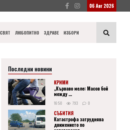
06 Авг 2026
СВЯТ
ЛЮБОПИТНО
ЗДРАВЕ
ИЗБОРИ
Последни новини
КРИМИ
„Кърваво меле: Масов бой
между ...
16:50
793
0
СЪБИТИЯ
Катастрофа затруднява
движението по