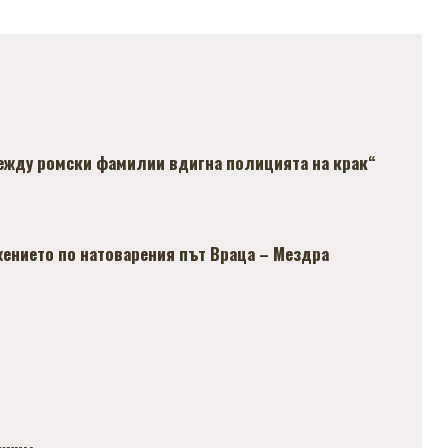
ежду ромски фамилии вдигна полицията на крак“
ението по натоварения път Враца – Мездра