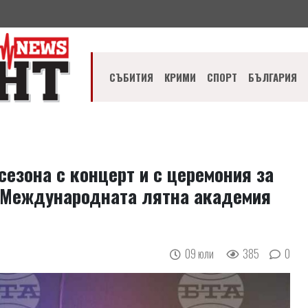
СЪБИТИЯ
КРИМИ
СПОРТ
БЪЛГАРИЯ
езона с концерт и с церемония за
в Международната лятна академия
09 юли
385
0