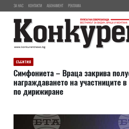
ЗА НАС
КОНТАКТИ
АБОНАМЕНТ
РЕКЛАМА
СЪБИТИЯ
Симфониета – Враца закрива полус
награждаването на участниците 
по дирижиране