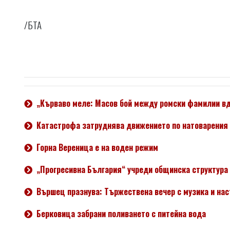
/БТА
„Кърваво меле: Масов бой между ромски фамилии вд
Катастрофа затруднява движението по натоварения
Горна Вереница е на воден режим
„Прогресивна България“ учреди общинска структура
Вършец празнува: Тържествена вечер с музика и наст
Берковица забрани поливането с питейна вода