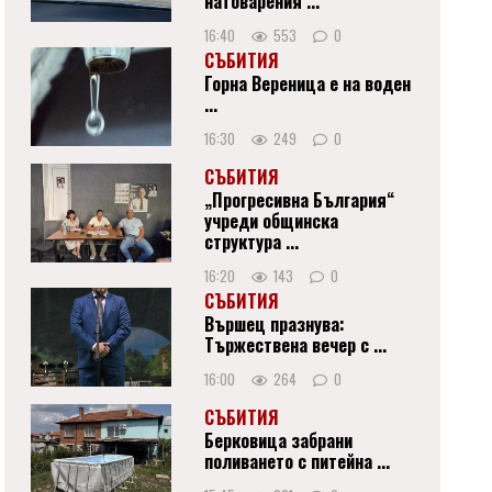
натоварения ...
16:40
553
0
СЪБИТИЯ
Горна Вереница е на воден
...
16:30
249
0
СЪБИТИЯ
„Прогресивна България“
учреди общинска
структура ...
16:20
143
0
СЪБИТИЯ
Вършец празнува:
Тържествена вечер с ...
16:00
264
0
СЪБИТИЯ
Берковица забрани
поливането с питейна ...