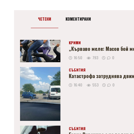
ЧЕТЕНИ
КОМЕНТИРАНИ
КРИМИ
„Кърваво меле: Масов бой м
16:50
793
0
СЪБИТИЯ
Катастрофа затруднява движ
16:40
553
0
СЪБИТИЯ