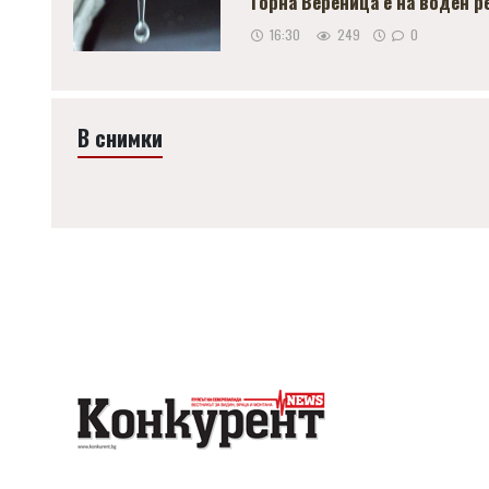
Горна Вереница е на воден 
16:30
249
0
В снимки