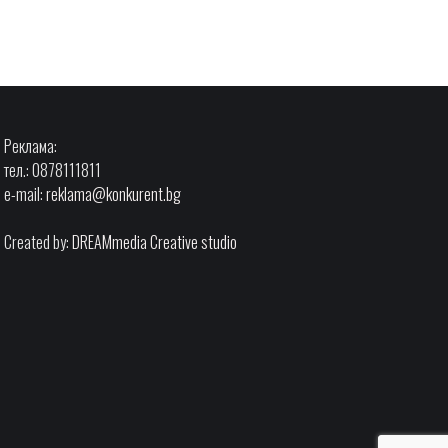
Реклама:
тел.: 0878111811
e-mail:
reklama@konkurent.bg
Created by:
DREAMmedia Creative studio