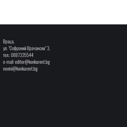
Враца,
ул. "Софроний Врачански" 3,
тел.: 0887335544
e-mail:
editor@konkurent.bg
novini@konkurent.bg