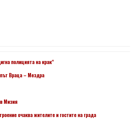
игна полицията на крак“
 път Враца – Мездра
 в Мизия
роение очаква жителите и гостите на града