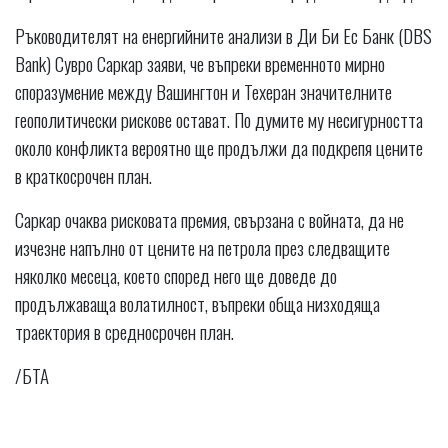
Ръководителят на енергийните анализи в Ди Би Ес Банк (DBS
Bank) Сувро Саркар заяви, че въпреки временното мирно
споразумение между Вашингтон и Техеран значителните
геополитически рискове остават. По думите му несигурността
около конфликта вероятно ще продължи да подкрепя цените
в краткосрочен план.
Саркар очаква рисковата премия, свързана с войната, да не
изчезне напълно от цените на петрола през следващите
няколко месеца, което според него ще доведе до
продължаваща волатилност, въпреки обща низходяща
траектория в средносрочен план.
/БТА