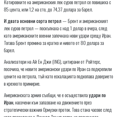
Котировките на американския лек суров петрол се повишиха с
85 цента, или 1,2 на сто, до 74,37 долара за барел.
И двата основни сорта петрол
— Брент и американският
лек суров петрол — поскъпнаха с над 1 долар в вчера, след
като американските военни започнаха нови удари срещу Иран.
Тогава Брент премина за кратко и нивото от 80 долара за
барел.
Анализатори на Ай Ен Джи (ING), цитирани от Ройтерс,
посочиха, че новите американски удари по Иран са подкрепили
цените на петрола, тъй като ескалацията подкопава доверието
в крехкото примирие.
Американската армия съобщи, че е осъществила
удари по
Иран
, насочени към запазване на движението през
стратегически важния Ормузки проток. Това стана часове след
като президентът Доналд Тръмп заяви, че временното