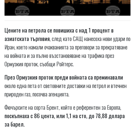
Цените на петрола се повишиха с над 1 процент в
азиатската търговия
, след като САЩ нанесоха нови удари по
Иран, което намали очакванията за преговори за прекратяване
на войната и за пълно възстановяване на трафика през
Ормузкия проток, съобщи Ройтерс.
През Ормузкия проток преди войната са преминавали
около една пета от световните доставки на петрол и втечнен
природен газ, посочва агенцията.
Фючърсите на сорта Брент, който е референтен за Европа,
поскъпнаха с 86 цента, или 1,1 на сто, до 78,88 долара
за барел.