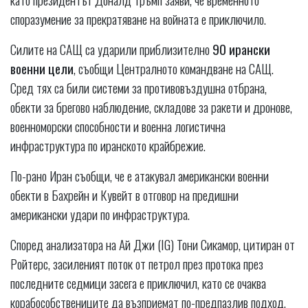
споразумение за прекратяване на войната е приключило.
Силите на САЩ са ударили приблизително
90 ирански
военни цели
, съобщи Централното командване на САЩ.
Сред тях са били системи за противовъздушна отбрана,
обекти за брегово наблюдение, складове за ракети и дронове,
военноморски способности и военна логистична
инфраструктура по иранското крайбрежие.
По-рано Иран съобщи, че е атакувал американски военни
обекти в Бахрейн и Кувейт в отговор на предишни
американски удари по инфраструктура.
Според анализатора на Ай Джи (IG) Тони Сикамор, цитиран от
Ройтерс, засиленият поток от петрол през протока през
последните седмици засега е приключил, като се очаква
корабособствениците да възприемат по-предпазлив подход.