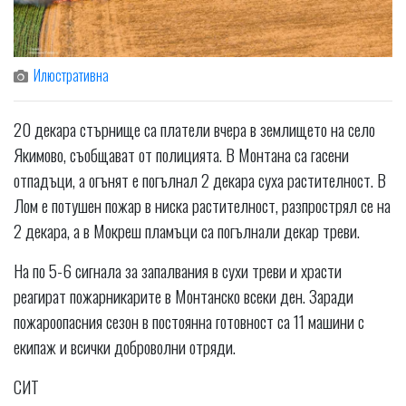
Илюстративна
20 декара стърнище са платели вчера в землището на село
Якимово, съобщават от полицията. В Монтана са гасени
отпадъци, а огънят е погълнал 2 декара суха растителност. В
Лом е потушен пожар в ниска растителност, разпрострял се на
2 декара, а в Мокреш пламъци са погълнали декар треви.
На по 5-6 сигнала за запалвания в сухи треви и храсти
реагират пожарникарите в Монтанско всеки ден. Заради
пожароопасния сезон в постоянна готовност са 11 машини с
екипаж и всички доброволни отряди.
СИТ