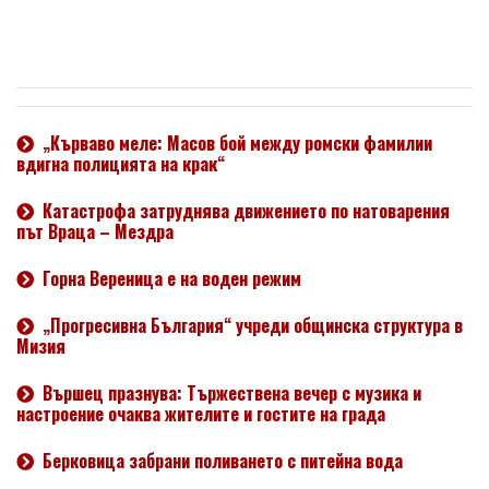
„Кърваво меле: Масов бой между ромски фамилии
вдигна полицията на крак“
Катастрофа затруднява движението по натоварения
път Враца – Мездра
Горна Вереница е на воден режим
„Прогресивна България“ учреди общинска структура в
Мизия
Вършец празнува: Тържествена вечер с музика и
настроение очаква жителите и гостите на града
Берковица забрани поливането с питейна вода