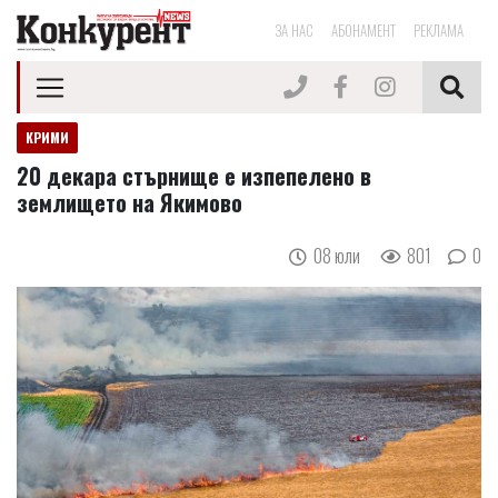
ЗА НАС
АБОНАМЕНТ
РЕКЛАМА
КРИМИ
20 декара стърнище е изпепелено в
землището на Якимово
08 юли
801
0