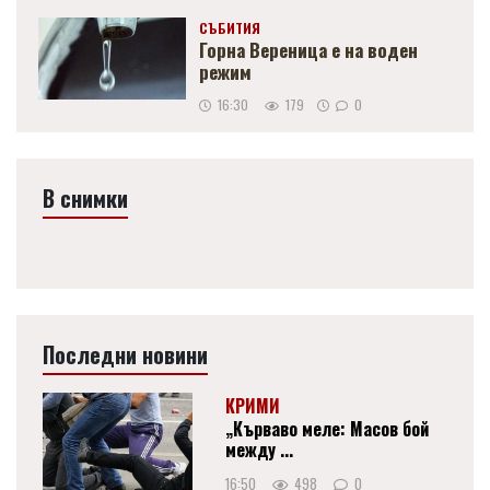
СЪБИТИЯ
Горна Вереница е на воден
режим
16:30
179
0
В снимки
Последни новини
КРИМИ
„Кърваво меле: Масов бой
между ...
16:50
498
0