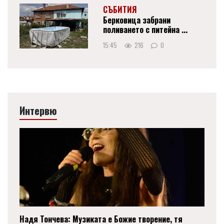
СЪБИТИЯ
Берковица забрани
поливането с питейна ...
15:45
216
0
Интервю
Надя Тончева: Музиката е Божие творение, тя