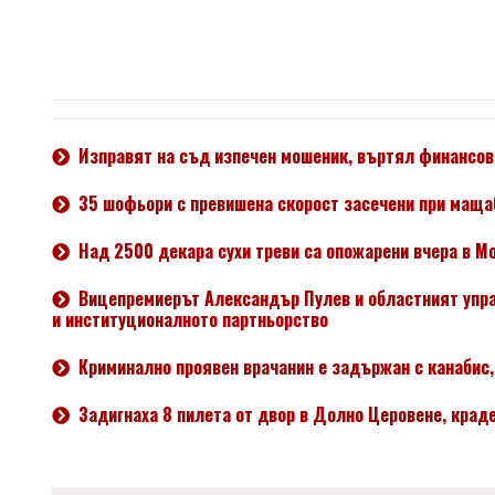
Изправят на съд изпечен мошеник, въртял финансов
35 шофьори с превишена скорост засечени при маща
Над 2500 декара сухи треви са опожарени вчера в М
Вицепремиерът Александър Пулев и областният упра
и институционалното партньорство
Криминално проявен врачанин е задържан с канабис, 
Задигнаха 8 пилета от двор в Долно Церовене, крад