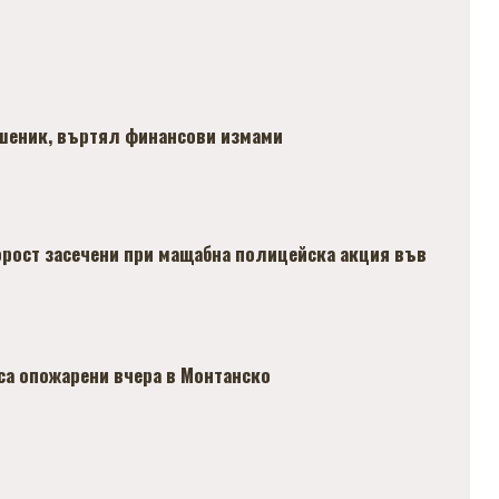
ошеник, въртял финансови измами
рост засечени при мащабна полицейска акция във
 са опожарени вчера в Монтанско