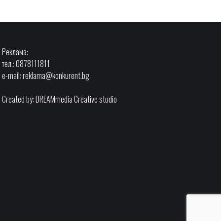
Реклама:
тел.: 0878111811
e-mail:
reklama@konkurent.bg
Created by:
DREAMmedia Creative studio