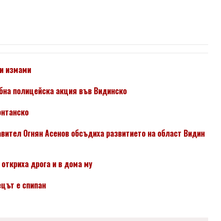
и измами
бна полицейска акция във Видинско
онтанско
вител Огнян Асенов обсъдиха развитието на област Видин
откриха дрога и в дома му
ецът е спипан