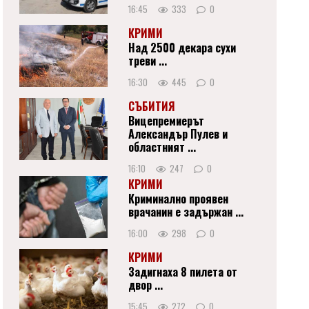
16:45
333
0
КРИМИ
Над 2500 декара сухи
треви ...
16:30
445
0
СЪБИТИЯ
Вицепремиерът
Александър Пулев и
областният ...
16:10
247
0
КРИМИ
Криминално проявен
врачанин е задържан ...
16:00
298
0
КРИМИ
Задигнаха 8 пилета от
двор ...
15:45
272
0