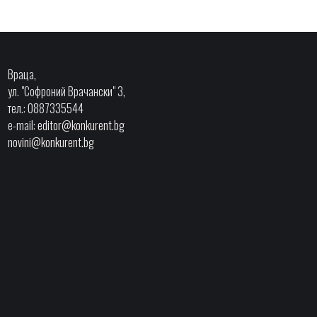
Враца,
ул. "Софроний Врачански" 3,
тел.: 0887335544
e-mail:
editor@konkurent.bg
novini@konkurent.bg