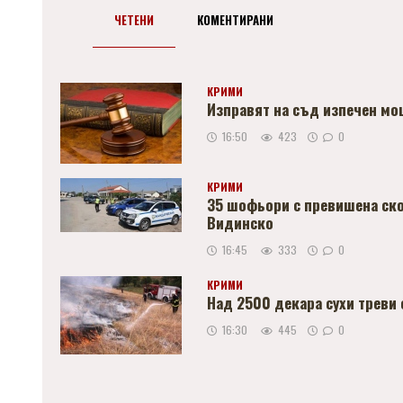
ЧЕТЕНИ
КОМЕНТИРАНИ
КРИМИ
Изправят на съд изпечен м
16:50
423
0
КРИМИ
35 шофьори с превишена ско
Видинско
16:45
333
0
КРИМИ
Над 2500 декара сухи треви
16:30
445
0