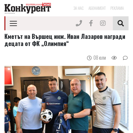
ЗА НАС
АБОНАМЕНТ
РЕКЛАМА
Кметът на Вършец инж. Иван Лазаров награди
децата от ФК „Олимпия“
08 юли