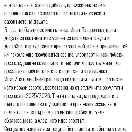
които със своята всеотдайност, професионализъм и
постоянство са в основата на постигнатите успехи и
развитието на децата.
В своето обръщение кметът инж. Иван Лазаров поздрави
децата за постигнатите успехи, за спечелените купи и
достойното представяне през сезона, който вече приключи. Той
им пожела още повече вдъхновение, упоритост и нови победи
през следващия сезон, като ги насърчи да продължават да
преследват мечтите си със същия хъс и отдаденост.
Инж. Анатоли Димитров също поздрави младите спортисти,
като изрази своето удовлетворение от отличните резултати
през сезон 2025/2026. Той ги насърчи да продължат със
същото постоянство и упоритост и през новия сезон, като
подчерта, че на първо място винаги трябва да бъде
образованието, а след него идва спортът.
Специална изненада за децата бе новината, съобщена от инж.