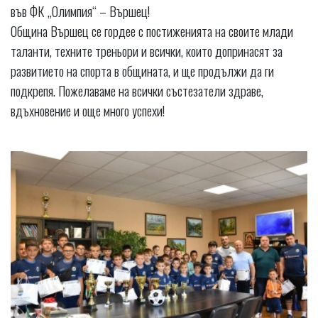
във ФК „Олимпия“ – Вършец!
Община Вършец се гордее с постиженията на своите млади
таланти, техните треньори и всички, които допринасят за
развитието на спорта в общината, и ще продължи да ги
подкрепя. Пожелаваме на всички състезатели здраве,
вдъхновение и още много успехи!