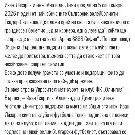
Иван Лазаров и инж. Анатоли Димитров, че на 5 септември
2026 г. един от най-обичаните български волейболисти –
Теодор Салпаров, ще сложи край на своята бляскава кариера с
грандиозен бенефис „Една кариера, една легенда“, който ще
се проведе в спортна зала „Арена 8888 София“ . По този повод
Община Вършец ще подари на всяко дете от клуба, което
желае да присъства, възможността да стане част от това
незабравимо спортно събитие.
Всяко дете получи грамота за участие и подаръци, които да
ползва през ваканцията по най-добър начин.
От своя страна Управителният съвет на клуб ФК „Олимпия“ –
Вършец – Иван Георгиев, Александър Димитров и инж.
Анатоли Димитров, подариха на кмета на общината инж. Иван
Лазаров екип на клуба и футболна топка, подписана от всички
деца на клуба, с послание, че един ден тази топка ще носи
подписа на някой велик български футболист, състезавал се