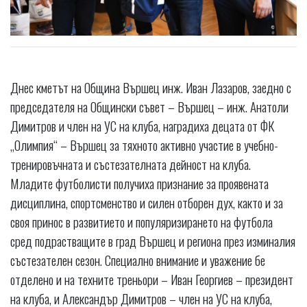
Днес кметът на Община Вършец инж. Иван Лазаров, заедно с
председателя на Общински съвет – Вършец – инж. Анатоли
Димитров и член на УС на клуба, наградиха децата от ФК
„Олимпия“ – Вършец за тяхното активно участие в учебно-
тренировъчната и състезателната дейност на клуба.
Младите футболисти получиха признание за проявената
дисциплина, спортсменство и силен отборен дух, както и за
своя принос в развитието и популяризирането на футбола
сред подрастващите в град Вършец и региона през изминалия
състезателен сезон. Специално внимание и уважение бе
отделено и на техните треньори – Иван Георгиев – президент
на клуба, и Александър Димитров – член на УС на клуба,