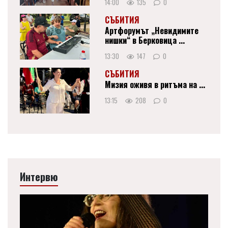
14:00
135
0
СЪБИТИЯ
Артфорумът „Невидимите
нишки“ в Берковица ...
13:30
147
0
СЪБИТИЯ
Мизия оживя в ритъма на ...
13:15
208
0
Интервю