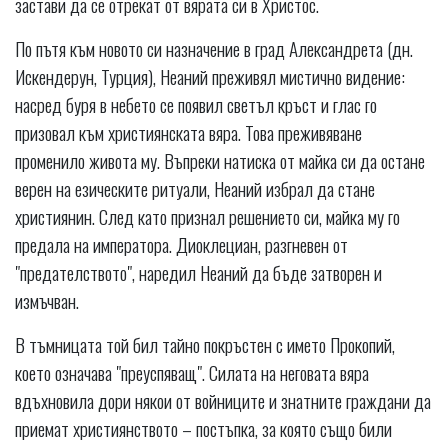
застави да се отрекат от вярата си в Христос.
По пътя към новото си назначение в град Александрета (дн.
Искендерун, Турция), Неаний преживял мистично видение:
насред буря в небето се появил светъл кръст и глас го
призовал към християнската вяра. Това преживяване
променило живота му. Въпреки натиска от майка си да остане
верен на езическите ритуали, Неаний избрал да стане
християнин. След като признал решението си, майка му го
предала на императора. Диоклециан, разгневен от
"предателството", наредил Неаний да бъде затворен и
измъчван.
В тъмницата той бил тайно покръстен с името Прокопий,
което означава "преуспяващ". Силата на неговата вяра
вдъхновила дори някои от войниците и знатните граждани да
приемат християнството – постъпка, за която също били