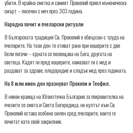
убити. В крайна сметка и самият Прокопий приел мъченическа
смърт – посечен с меч през 303 година.
Народна почит и пчеларски ритуали
В българската традиция Св. Прокопий е обвързан с труда на
пчеларите. На този ден те отиват рано при кошерите с две
бели погачи – едната се посвещава на Бога, другата на
светеца. Кадят ги пред кошерите, намазват ги с мед и
раздават за здраве, плодородие и сладък мед през годината.
На 8 юли имен ден празнуват Прокопи и Теофил.
В някои краища на Югоизточна България за покровителка на
пчелите се смята и Света Богородица, но култът към Св.
Прокопий остава особено силен сред пчеларите, които го
почитат като свой закрилник.