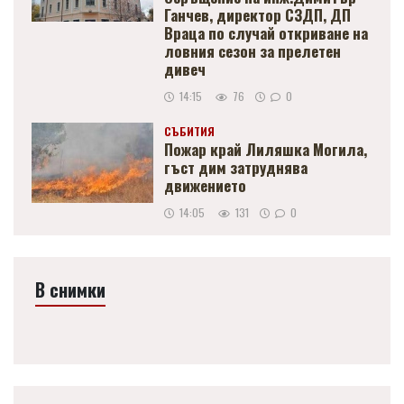
Ганчев, директор СЗДП, ДП
Враца по случай откриване на
ловния сезон за прелетен
дивеч
14:15
76
0
СЪБИТИЯ
Пожар край Лиляшка Могила,
гъст дим затруднява
движението
14:05
131
0
В снимки