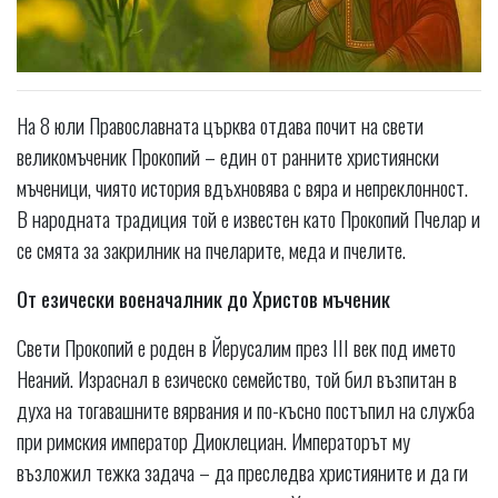
На 8 юли Православната църква отдава почит на свети
великомъченик Прокопий – един от ранните християнски
мъченици, чиято история вдъхновява с вяра и непреклонност.
В народната традиция той е известен като Прокопий Пчелар и
се смята за закрилник на пчеларите, меда и пчелите.
От езически военачалник до Христов мъченик
Свети Прокопий е роден в Йерусалим през III век под името
Неаний. Израснал в езическо семейство, той бил възпитан в
духа на тогавашните вярвания и по-късно постъпил на служба
при римския император Диоклециан. Императорът му
възложил тежка задача – да преследва християните и да ги