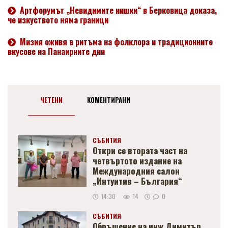
Артфорумът „Невидимите нишки“ в Берковица доказа,
че изкуството няма граници
Мизия оживя в ритъма на фолклора и традиционните
вкусове на Панаирните дни
ЧЕТЕНИ
КОМЕНТИРАНИ
СЪБИТИЯ
Откри се втората част на
четвъртото издание на
Международния салон
„Интуитив – България“
14:30
14
0
СЪБИТИЯ
Обръщение на инж.Димитър