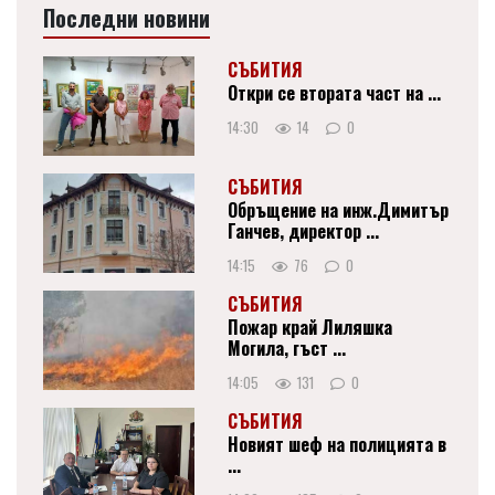
Последни новини
СЪБИТИЯ
Откри се втората част на ...
14:30
14
0
СЪБИТИЯ
Обръщение на инж.Димитър
Ганчев, директор ...
14:15
76
0
СЪБИТИЯ
Пожар край Лиляшка
Могила, гъст ...
14:05
131
0
СЪБИТИЯ
Новият шеф на полицията в
...