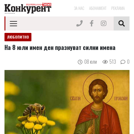
ЗА НАС
АБОНАМЕНТ
РЕКЛАМА
ЛЮБОПИТНО
На 8 юли имен ден празнуват силни имена
08 юли
513
0