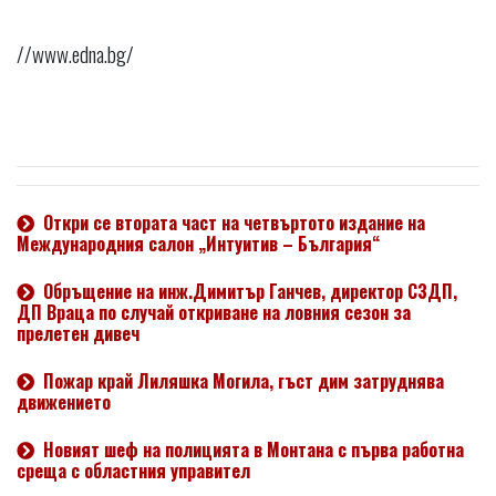
//www.edna.bg/
Откри се втората част на четвъртото издание на
Международния салон „Интуитив – България“
Обръщение на инж.Димитър Ганчев, директор СЗДП,
ДП Враца по случай откриване на ловния сезон за
прелетен дивеч
Пожар край Лиляшка Могила, гъст дим затруднява
движението
Новият шеф на полицията в Монтана с първа работна
среща с областния управител