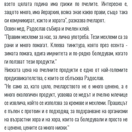
взето цялата година има грижи по пчелите. Интересно е,
защото много, има йерархия, всяка знае какво прави, също така
си комуникират, както и хората", разказва пчеларят.
Освен мед, Радослав събира и пчелен клей.
"Правим мехлеми за нас, за лична употреба. Тези мехлеми са за
рани и много помагат. Клеева тинктура, която през есента -
зимата помага, вдига имунитета и по-рядко боледувам, когато
ги ползват тези продукти.“
Ниската цена на пчелните продукти е едно от най-големите
предизвикателства, с които се сблъсква Радослав.
"Не само аз, като цяло, пчеларството не е много ценено, а е
много екологичен продукт, усвоява се медът и пчелно млечице
се извлича, който се използва за кремове и мехлеми. Прашецът
е пълен с протеин и е подходящ за подхранване на организми
на възрастни хора и на хора, които са боледували и просто не
е ценено, цените са много ниски.“