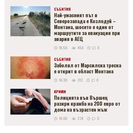
СЪБИТИЯ
Най-ужасният път в
Северозапада е Козлодуй –
Монтана, шосето е един от
маршрутите за евакуация при
авария в АЕЦ
16:50
456
0
СЪБИТИЯ
Заболял от Марсилска треска
е открит в област Монтана
16:30
313
0
КРИМИ
Полицията във Вършец
разкри кражба на 200 евро от
дома на възрастен мъж
16:00
278
0