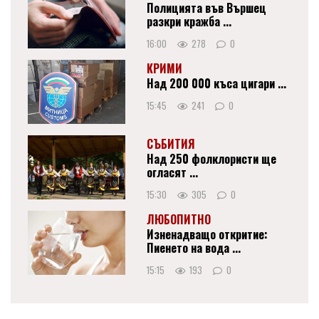
Полицията във Вършец
разкри кражба ...
16:00
278
0
КРИМИ
Над 200 000 къса цигари ...
15:45
241
0
СЪБИТИЯ
Над 250 фолклористи ще
огласят ...
15:30
305
0
ЛЮБОПИТНО
Изненадващо откритие:
Пиенето на вода ...
15:15
193
0