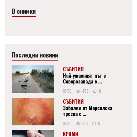
В снимки
Последни новини
СЪБИТИЯ
Най-ужасният път в
Северозапада е ...
16:50
456
0
СЪБИТИЯ
Заболял от Марсилска
треска е ...
16:30
313
0
КРИМИ