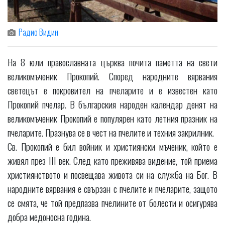
Радио Видин
На 8 юли православната църква почита паметта на свети
великомъченик Прокопий. Според народните вярвания
светецът е покровител на пчеларите и е известен като
Прокопий пчелар. В българския народен календар денят на
великомъченик Прокопий е популярен като летния празник на
пчеларите. Празнува се в чест на пчелите и техния закрилник.
Св. Прокопий е бил войник и християнски мъченик, който е
живял през III век. След като преживява видение, той приема
християнството и посвещава живота си на служба на Бог. В
народните вярвания е свързан с пчелите и пчеларите, защото
се смята, че той предпазва пчелините от болести и осигурява
добра медоносна година.