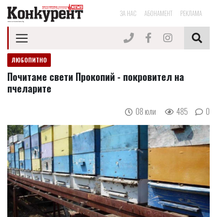
ЗА НАС
АБОНАМЕНТ
РЕКЛАМА
ЛЮБОПИТНО
Почитаме свети Прокопий - покровител на
пчеларите
08 юли
485
0