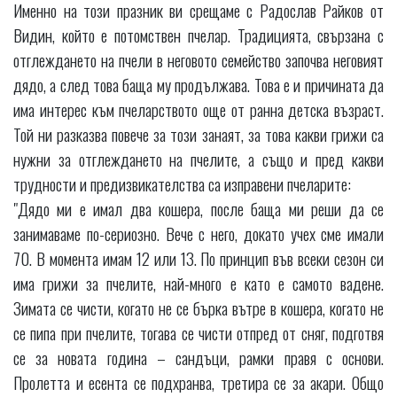
Именно на този празник ви срещаме с Радослав Райков от
Видин, който е потомствен пчелар. Традицията, свързана с
отглеждането на пчели в неговото семейство започва неговият
дядо, а след това баща му продължава. Това е и причината да
има интерес към пчеларството още от ранна детска възраст.
Той ни разказва повече за този занаят, за това какви грижи са
нужни за отглеждането на пчелите, а също и пред какви
трудности и предизвикателства са изправени пчеларите:
"Дядо ми е имал два кошера, после баща ми реши да се
занимаваме по-сериозно. Вече с него, докато учех сме имали
70. В момента имам 12 или 13. По принцип във всеки сезон си
има грижи за пчелите, най-много е като е самото вадене.
Зимата се чисти, когато не се бърка вътре в кошера, когато не
се пипа при пчелите, тогава се чисти отпред от сняг, подготвя
се за новата година – сандъци, рамки правя с основи.
Пролетта и есента се подхранва, третира се за акари. Общо