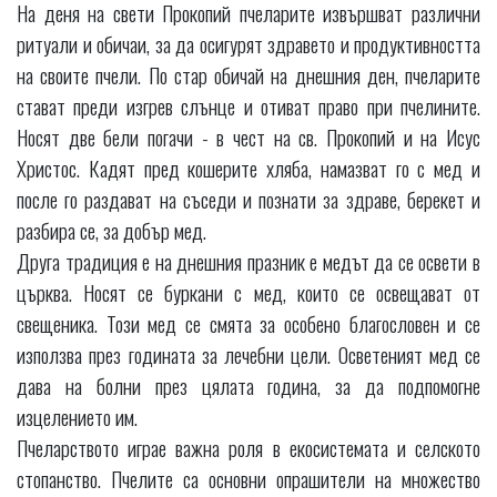
На деня на свети Прокопий пчеларите извършват различни
ритуали и обичаи, за да осигурят здравето и продуктивността
на своите пчели. По стар обичай на днешния ден, пчеларите
стават преди изгрев слънце и отиват право при пчелините.
Носят две бели погачи - в чест на св. Прокопий и на Исус
Христос. Кадят пред кошерите хляба, намазват го с мед и
после го раздават на съседи и познати за здраве, берекет и
разбира се, за добър мед.
Друга традиция е на днешния празник е медът да се освети в
църква. Носят се буркани с мед, които се освещават от
свещеника. Този мед се смята за особено благословен и се
използва през годината за лечебни цели. Осветеният мед се
дава на болни през цялата година, за да подпомогне
изцелението им.
Пчеларството играе важна роля в екосистемата и селското
стопанство. Пчелите са основни опрашители на множество