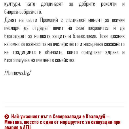
култури, като допринасят за добрите реколти и
биоразнообразието.
Денят на свети Прокопий е специален момент за всички
пчелари да отдадат почит на своя покровител и да
благодарят за неговата защита и благословия. Този празник
напомня за важността на пчеларството и насърчава спазването
на традициите и обичаите, които осигуряват здраве и
благополучие на пчелните семейства.
//bnrnews.bg/
Най-ужасният път в Северозапада е Козлодуй –
Монтана, шосето е един от маршрутите за евакуация при
авария в АЕЦ