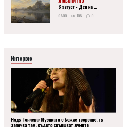
ЛЮБОПИТНО
6 август - Ден на ...
07:00
105
0
Интервю
Надя Тончева: Музиката е Божие творение, тя
започва там, където свършват думите