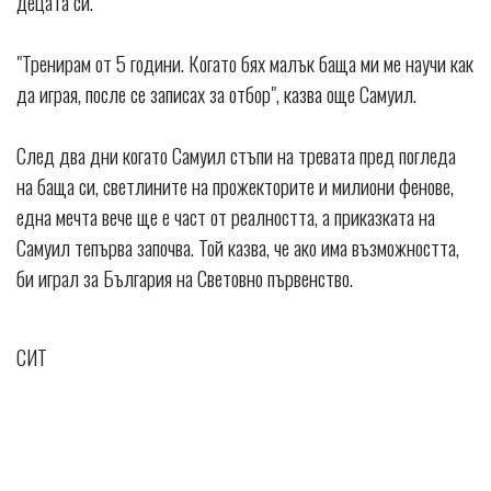
децата си.
"Тренирам от 5 години. Когато бях малък баща ми ме научи как
да играя, после се записах за отбор", казва още Самуил.
След два дни когато Самуил стъпи на тревата пред погледа
на баща си, светлините на прожекторите и милиони фенове,
една мечта вече ще е част от реалността, а приказката на
Самуил тепърва започва. Той казва, че ако има възможността,
би играл за България на Световно първенство.
СИТ