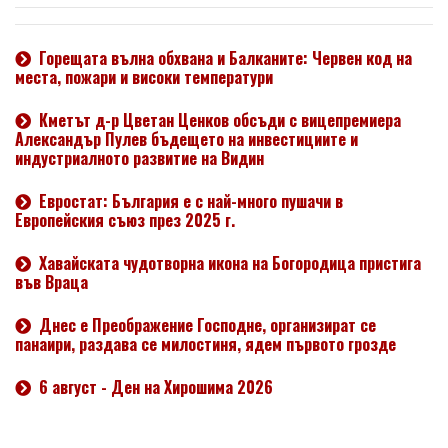
Горещата вълна обхвана и Балканите: Червен код на
места, пожари и високи температури
Кметът д-р Цветан Ценков обсъди с вицепремиера
Александър Пулев бъдещето на инвестициите и
индустриалното развитие на Видин
Евростат: България е с най-много пушачи в
Европейския съюз през 2025 г.
Хавайската чудотворна икона на Богородица пристига
във Враца
Днес е Преображение Господне, организират се
панаири, раздава се милостиня, ядем първото грозде
6 август - Ден на Хирошима 2026