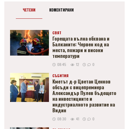
ЧЕТЕНИ
КОМЕНТИРАНИ
СВЯТ
Горещата вълна обхвана и
Балканите: Червен код на
места, пожари и високи
температури
08:45
12
0
СЪБИТИЯ
Кметът д-р Цветан Ценков
обсъди с вицепремиера
Александър Пулев бъдещето
на инвестициите и
индустриалното развитие на
Видин
08:30
41
0