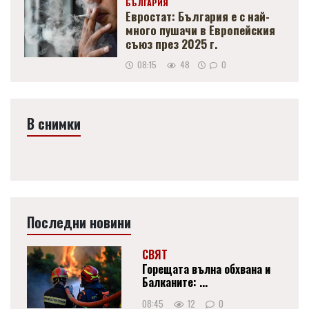
БЪЛГАРИЯ
Евростат: България е с най-
много пушачи в Европейския
съюз през 2025 г.
08:15
48
0
В снимки
Последни новини
СВЯТ
Горещата вълна обхвана и
Балканите: ...
08:45
12
0