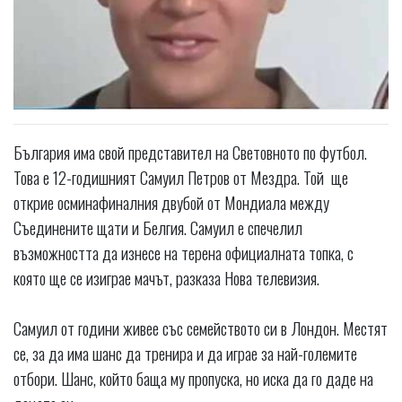
България има свой представител на Световното по футбол.
Това е 12-годишният Самуил Петров от Мездра. Той ще
открие осминафиналния двубой от Мондиала между
Съединените щати и Белгия. Самуил е спечелил
възможността да изнесе на терена официалната топка, с
която ще се изиграе мачът, разказа Нова телевизия.
Самуил от години живее със семейството си в Лондон. Местят
се, за да има шанс да тренира и да играе за най-големите
отбори. Шанс, който баща му пропуска, но иска да го даде на