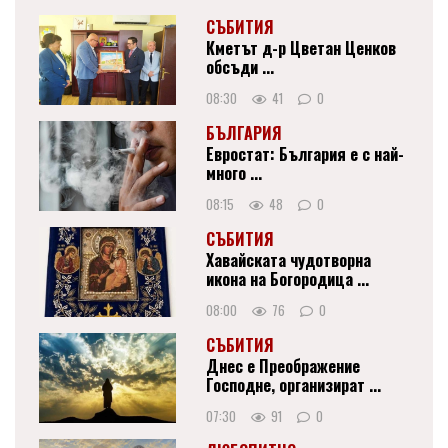
СЪБИТИЯ
Кметът д-р Цветан Ценков
обсъди ...
08:30
41
0
БЪЛГАРИЯ
Евростат: България е с най-
много ...
08:15
48
0
СЪБИТИЯ
Хавайската чудотворна
икона на Богородица ...
08:00
76
0
СЪБИТИЯ
Днес е Преображение
Господне, организират ...
07:30
91
0