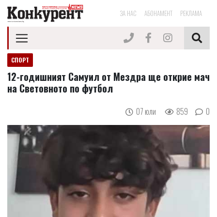
ЗА НАС
АБОНАМЕНТ
РЕКЛАМА
СПОРТ
12-годишният Самуил от Мездра ще открие мач
на Световното по футбол
07 юли
859
0