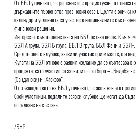
От ББЛ уточняват, че решението е продиктувано от липсата
държавните първенства през новия сезон. Целта е всички к
календар и условията за участие в националните състезани
финансови решения.
Интересът към първенствата на ББЛ остава висок. Към моме
ББЛ А група, ББЛ Б група, ББЛ В група, ББЛ Жени и ББЛ+.
Сред първите клубове, заявили участие при мъжете, е и вид
Купата на ББЛ отново е заявил желание да се състезава в р
процента, като участие са заявили пет отбора – „Видабаске
(Сандански) и „Хасково".
От ръководството на ББЛ уточняват, че ако в някоя от рег
брой участници, подалите заявки клубове ще могат да бъдат
попълване на състава.
/БНР