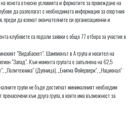
 на яснота относно условията и форматите за провеждане на
лубове да разполагат с необходимата информация за спортния
я, преди да вземат окончателните си организационни и
нта клубовете са подали заявки с общо 77 отбора за участие в
инският "Видабаскет". Шампионът в А група и носител на
егион "Запад". Към момента групата е запълнена на 62,5
т", „Политехника" (Дупница), „Енигма Фойерверк", „Национал"
ионалните групи не бъде достигнат минималният необходим
 пренасочени към друга група, в която има възможност за