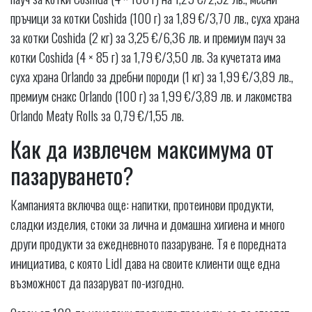
пръчици за котки Coshida (100 г) за 1,89 €/3,70 лв., суха храна
за котки Coshida (2 кг) за 3,25 €/6,36 лв. и премиум пауч за
котки Coshida (4 × 85 г) за 1,79 €/3,50 лв. За кучетата има
суха храна Orlando за дребни породи (1 кг) за 1,99 €/3,89 лв.,
премиум снакс Orlando (100 г) за 1,99 €/3,89 лв. и лакомства
Orlando Meaty Rolls за 0,79 €/1,55 лв.
Как да извлечем максимума от
пазаруването?
Кампанията включва още: напитки, протеинови продукти,
сладки изделия, стоки за лична и домашна хигиена и много
други продукти за ежедневното пазаруване. Тя е поредната
инициатива, с която Lidl дава на своите клиенти още една
възможност да пазаруват по-изгодно.