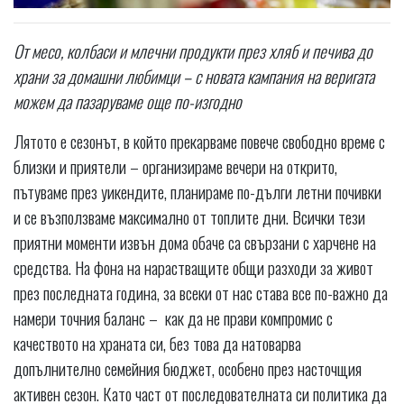
От месо, колбаси и млечни продукти през хляб и печива до
храни за домашни любимци – с новата кампания на веригата
можем да пазаруваме още по-изгодно
Лятото е сезонът, в който прекарваме повече свободно време с
близки и приятели – организираме вечери на открито,
пътуваме през уикендите, планираме по-дълги летни почивки
и се възползваме максимално от топлите дни. Всички тези
приятни моменти извън дома обаче са свързани с харчене на
средства. На фона на нарастващите общи разходи за живот
през последната година, за всеки от нас става все по-важно да
намери точния баланс – как да не прави компромис с
качеството на храната си, без това да натоварва
допълнително семейния бюджет, особено през насточщия
активен сезон. Като част от последователната си политика да