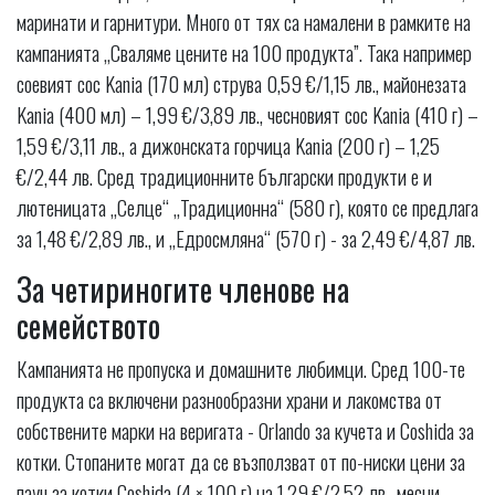
маринати и гарнитури. Много от тях са намалени в рамките на
кампанията „Сваляме цените на 100 продукта”. Така например
соевият сос Kania (170 мл) струва 0,59 €/1,15 лв., майонезата
Kania (400 мл) – 1,99 €/3,89 лв., чесновият сос Kania (410 г) –
1,59 €/3,11 лв., а дижонската горчица Kania (200 г) – 1,25
€/2,44 лв. Сред традиционните български продукти е и
лютеницата „Селце“ „Традиционна“ (580 г), която се предлага
за 1,48 €/2,89 лв., и „Едросмляна“ (570 г) - за 2,49 €/4,87 лв.
За четириногите членове на
семейството
Кампанията не пропуска и домашните любимци. Сред 100-те
продукта са включени разнообразни храни и лакомства от
собствените марки на веригата - Orlando за кучета и Coshida за
котки. Стопаните могат да се възползват от по-ниски цени за
пауч за котки Coshida (4 × 100 г) на 1,29 €/2,52 лв., месни