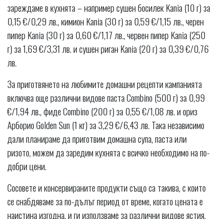
зареждаме в кухнята – например сушен босилек Kania (10 г) за
0,15 €/0,29 лв., кимион Kania (30 г) за 0,59 €/1,15 лв., черен
пипер Kania (30 г) за 0,60 €/1,17 лв., червен пипер Kania (250
г) за 1,69 €/3,31 лв. и сушен риган Kania (20 г) за 0,39 €/0,76
лв.
За приготвянето на любимите домашни рецепти кампанията
включва още различни видове паста Combino (500 г) за 0,99
€/1,94 лв., фиде Combino (200 г) за 0,55 €/1,08 лв. и ориз
Арборио Golden Sun (1 кг) за 3,29 €/6,43 лв. Така независимо
дали планираме да приготвим домашна супа, паста или
ризото, можем да заредим кухнята с всичко необходимо на по-
добри цени.
Сосовете и консервираните продукти също са такива, с които
се снабдяваме за по-дълъг период от време, когато цената е
наистина изгодна, и ги използваме за различни видове ястия,