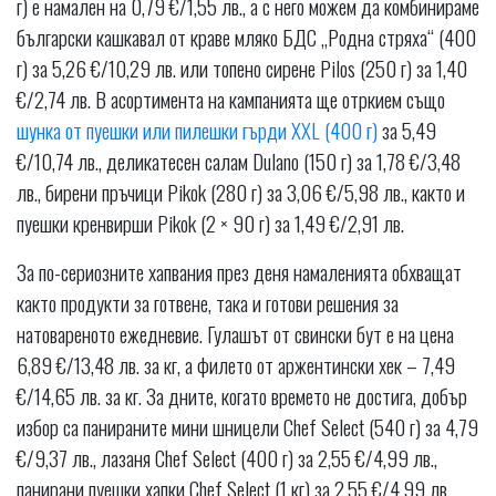
г) е намален на 0,79 €/1,55 лв., а с него можем да комбинираме
български кашкавал от краве мляко БДС „Родна стряха“ (400
г) за 5,26 €/10,29 лв. или топено сирене Pilos (250 г) за 1,40
€/2,74 лв. В асортимента на кампанията ще отркием също
шунка от пуешки или пилешки гърди XXL (400 г)
за 5,49
€/10,74 лв., деликатесен салам Dulano (150 г) за 1,78 €/3,48
лв., бирени пръчици Pikok (280 г) за 3,06 €/5,98 лв., както и
пуешки кренвирши Pikok (2 × 90 г) за 1,49 €/2,91 лв.
За по-сериозните хапвания през деня намаленията обхващат
както продукти за готвене, така и готови решения за
натовареното ежедневие. Гулашът от свински бут е на цена
6,89 €/13,48 лв. за кг, а филето от аржентински хек – 7,49
€/14,65 лв. за кг. За дните, когато времето не достига, добър
избор са панираните мини шницели Chef Select (540 г) за 4,79
€/9,37 лв., лазаня Chef Select (400 г) за 2,55 €/4,99 лв.,
панирани пуешки хапки Chef Select (1 кг) за 2,55 €/4,99 лв.,