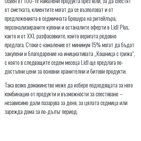
Освен от 100-те намалени продукта през юли, за да спестят
от сметката, клиентите могат да се възползват и от
предложенията в седмичната брошура на ритейлъра,
персонализираните купони и останалите оферти в Lidl Plus,
както и от XXL разфасовките, които веригата редовно
предлага. Стоки с намаление от минимум 15% могат да бъдат
закупени и благодарение на инициативата „Кошница с грижа“,
с която в следващите седем месеца Lidl ще предлага по-
достъпни цени за основни хранителни и битови продукти.
Така всяко домакинство може да избере подходящата за него
комбинация от продукти и възможности за спестяване –
независимо дали пазарува за деня, за цялата седмица или
зарежда дома за по-дълъг период.