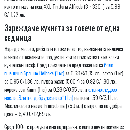
както и пица на пещ XXL Trattoria Alfredo (3 × 330 г) за 5,99
€/11,72 лв.
Зареждаме кухнята за повече от една
седмица
Наред с месото, рибата и готовите ястия, кампанията включва
и много от основните продукти, които присъстват във всеки
кухненски шкаф. Сред намалените предложения са
бяло
пшенично брашно Belbake (1 кг)
за 0,69 €/1,35 лв., захар (1 кг)
за 0,95 €/1,86 лв., пудра захар (500 г) за 0,92 €/1,80 лв.,
морска сол Kania (1 кг) за 0,28 €/0,55 лв. и
слънчогледово
масло „Златно добруджанско“ (1 л)
на цена 1,59 €/3,11 лв.
Маслиновото масло Primadonna (750 мл) също е на по-добра
цена – 6,49 €/12,69 лв.
Сред 100-те продукта има подправки, с които почти всички се