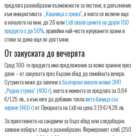
предлага разнообразни възможности за пестене, в допълнение
към инициативата
„Кошница с грижа”
, в която се включи още
в началото на юни, до 26 юли
Lidl сваля цените на други 100
продукта с до 50%
, правейки най-често купуваните храни и
стоки за дома още по-достъпни.
От закуската до вечерята
Сред 100-те продукта има предложения за всяко хранене през
деня – от закуската през бързия обяд до семейната вечеря.
Сутринта може да започне с
българско кисело мляко ЗНП
„Родна стряха“ (400 г)
, което в момента се предлага за 0,64
€/1,25 лв., а към него да добавим топла
вита баница със
сирене (460 г)
от Пекарната на Lidl на цена 2,19 €/4,28 лв.
За приготвянето на сандвичи за бърз обяд или следобедно
хапване изборът също е разнообразен. Фермерският хляб (250