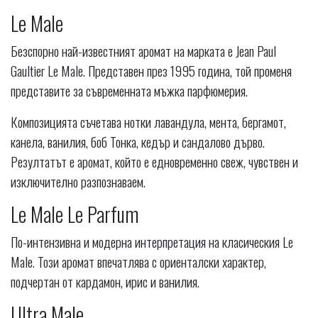
Le Male
Безспорно най-известният аромат на марката е Jean Paul
Gaultier Le Male. Представен през 1995 година, той променя
представите за съвременната мъжка парфюмерия.
Композицията съчетава нотки лавандула, мента, бергамот,
канела, ванилия, боб Тонка, кедър и сандалово дърво.
Резултатът е аромат, който е едновременно свеж, чувствен и
изключително разпознаваем.
Le Male Le Parfum
По-интензивна и модерна интерпретация на класическия Le
Male. Този аромат впечатлява с ориенталски характер,
подчертан от кардамон, ирис и ванилия.
Ultra Male