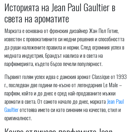
Историята на Jean Paul Gaultier в
света на ароматите
Марката е основана от френския дизайнер Жан Пол Готие,
известен с провокативните си модни решения и способността
да руши наложените правила и норми. След огромния успех в
модната индустрия, брандът навлиза и в света на
парфюмерията, където бързо печели популярност.
Първият голям успех идва с дамския аромат Classique от 1993
г., последван две години по-късно от легендарния Le Male –
парфюм, който и до днес е сред най-продаваните мъжки
аромати в света. От самото начало до днес, марката
Jean Paul
Gaultier
отстоява името си като синоним на качество, стил и
оригиналност.
Какво отличава парфюмите Jean