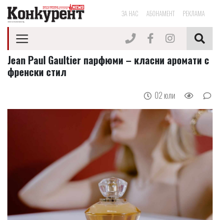
ЗА НАС
АБОНАМЕНТ
РЕКЛАМА
Jean Paul Gaultier парфюми – класни аромати с
френски стил
02 юли