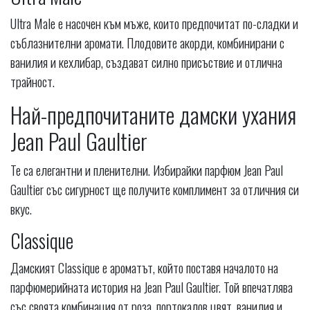
Ultra Male е насочен към мъже, които предпочитат по-сладки и
съблазнителни аромати. Плодовите акорди, комбинирани с
ванилия и кехлибар, създават силно присъствие и отлична
трайност.
Най-предпочитаните дамски ухания
Jean Paul Gaultier
Те са елегантни и пленителни. Избирайки парфюм Jean Paul
Gaultier със сигурност ще получите комплимент за отличния си
вкус.
Classique
Дамският Classique е ароматът, който поставя началото на
парфюмерийната история на Jean Paul Gaultier. Той впечатлява
със своята комбинация от роза, портокалов цвят, ванилия и