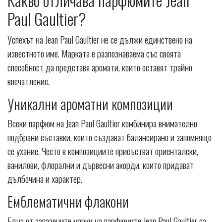
Paul Gaultier?
Успехът на Jean Paul Gaultier не се дължи единствено на
известното име. Марката е разпознаваема със своята
способност да представя аромати, които оставят трайно
впечатление.
Уникални ароматни композиции
Всеки парфюм на Jean Paul Gaultier комбинира внимателно
подбрани съставки, които създават балансирано и запомнящо
се ухание. Често в композициите присъстват ориенталски,
ванилови, флорални и дървесни акорди, които придават
дълбочина и характер.
Емблематични флакони
Една от запазените марки на парфюмите Jean Paul Gaultier са