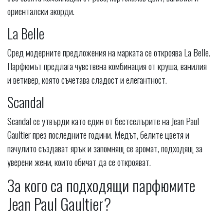
ориенталски акорди.
La Belle
Сред модерните предложения на марката се откроява La Belle.
Парфюмът предлага чувствена комбинация от круша, ванилия
и ветивер, която съчетава сладост и елегантност.
Scandal
Scandal се утвърди като един от бестселърите на Jean Paul
Gaultier през последните години. Медът, белите цветя и
пачулито създават ярък и запомнящ се аромат, подходящ за
уверени жени, които обичат да се открояват.
За кого са подходящи парфюмите
Jean Paul Gaultier?