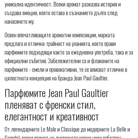
уникална идентичност. Всеки аромат разказва история и
създава емоция, която остава в съзнанието дълго след
нанасянето му.
Освен впечатляващите ароматни композиции, марката
предлага и отлична трайност на уханията, което прави
парфюмите подходящи както за ежедневна употреба, така и за
официални събития. Забележителни са и флаконите на
парфюмите - смели и провокативни, те се вписват отлично в
цялостната концепция на бранда Jean Paul Gaultier.
Парфюмите Jean Paul Gaultier
пленяват с френски стил,
елегантност и креативност
От легендарните Le Male и Classique до модерните La Belle и
Scandal, всеки аромат на луксозната марка носи собствен