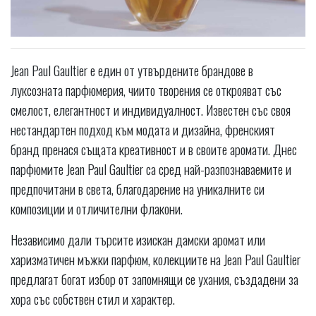
Jean Paul Gaultier е един от утвърдените брандове в
луксозната парфюмерия, чиито творения се открояват със
смелост, елегантност и индивидуалност. Известен със своя
нестандартен подход към модата и дизайна, френският
бранд пренася същата креативност и в своите аромати. Днес
парфюмите Jean Paul Gaultier са сред най-разпознаваемите и
предпочитани в света, благодарение на уникалните си
композиции и отличителни флакони.
Независимо дали търсите изискан дамски аромат или
харизматичен мъжки парфюм, колекциите на Jean Paul Gaultier
предлагат богат избор от запомнящи се ухания, създадени за
хора със собствен стил и характер.