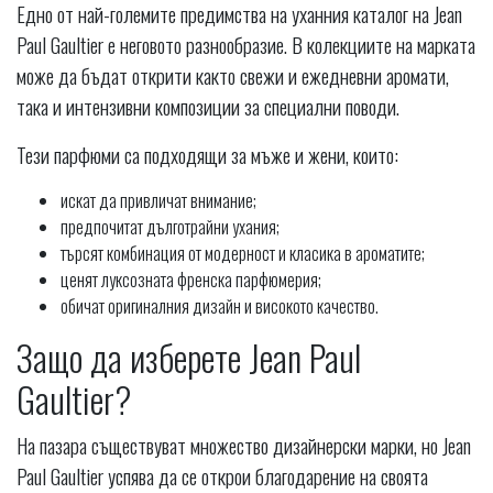
Едно от най-големите предимства на уханния каталог на Jean
Paul Gaultier е неговото разнообразие. В колекциите на марката
може да бъдат открити както свежи и ежедневни аромати,
така и интензивни композиции за специални поводи.
Тези парфюми са подходящи за мъже и жени, които:
искат да привличат внимание;
предпочитат дълготрайни ухания;
търсят комбинация от модерност и класика в ароматите;
ценят луксозната френска парфюмерия;
обичат оригиналния дизайн и високото качество.
Защо да изберете Jean Paul
Gaultier?
На пазара съществуват множество дизайнерски марки, но Jean
Paul Gaultier успява да се открои благодарение на своята