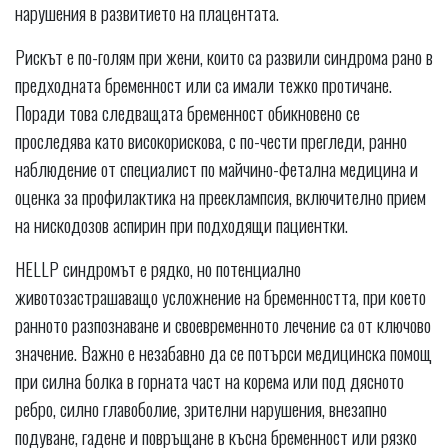
нарушения в развитието на плацентата.
Рискът е по-голям при жени, които са развили синдрома рано в
предходната бременност или са имали тежко протичане.
Поради това следващата бременност обикновено се
проследява като високорискова, с по-чести прегледи, ранно
наблюдение от специалист по майчино-фетална медицина и
оценка за профилактика на прееклампсия, включително прием
на нискодозов аспирин при подходящи пациентки.
HELLP синдромът е рядко, но потенциално
животозастрашаващо усложнение на бременността, при което
ранното разпознаване и своевременното лечение са от ключово
значение. Важно е незабавно да се потърси медицинска помощ
при силна болка в горната част на корема или под дясното
ребро, силно главоболие, зрителни нарушения, внезапно
подуване, гадене и повръщане в късна бременност или рязко