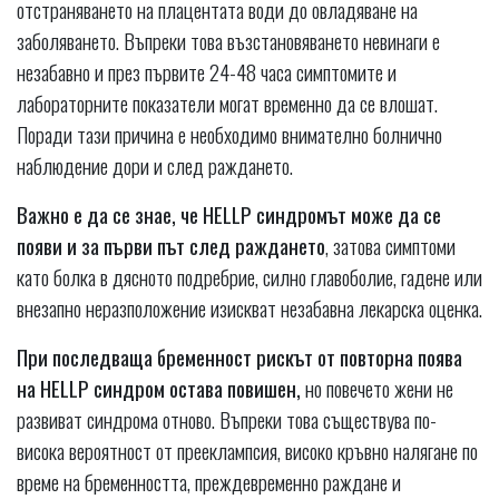
отстраняването на плацентата води до овладяване на
заболяването. Въпреки това възстановяването невинаги е
незабавно и през първите 24-48 часа симптомите и
лабораторните показатели могат временно да се влошат.
Поради тази причина е необходимо внимателно болнично
наблюдение дори и след раждането.
Важно е да се знае, че HELLP синдромът може да се
появи и за първи път след раждането
, затова симптоми
като болка в дясното подребрие, силно главоболие, гадене или
внезапно неразположение изискват незабавна лекарска оценка.
При последваща бременност рискът от повторна поява
на HELLP синдром остава повишен,
но повечето жени не
развиват синдрома отново. Въпреки това съществува по-
висока вероятност от прееклампсия, високо кръвно налягане по
време на бременността, преждевременно раждане и