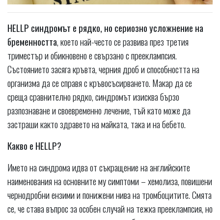
HELLP синдромът е рядко, но сериозно усложнение на
бременността
, което най-често се развива през третия
триместър и обикновено е свързано с прееклампсия.
Състоянието засяга кръвта, черния дроб и способността на
организма да се справя с кръвосъсирването. Макар да се
среща сравнително рядко, синдромът изисква бързо
разпознаване и своевременно лечение, тъй като може да
застраши както здравето на майката, така и на бебето.
Какво е HELLP?
Името на синдрома идва от съкращение на английските
наименования на основните му симптоми – хемолиза, повишени
чернодробни ензими и понижени нива на тромбоцитите. Смята
се, че става въпрос за особен случай на тежка прееклампсия, но