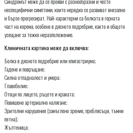
Синдромът може да се прояви с разнообразни и често
неспецифични симптоми, които нерядко се развиват внезапно
и бързо прогресират. Най-характерни са болката в горната
част на корема, особено в дясното подребрие, както и общото
усещане за тежко неразположение.
Клиничната картина може да включва:
Болка в дясното подребрие или епигастриума;
Гадене и повръщане;
Силна отпадналост и умора;
Главоболие;
Отоци по лицето, ръцете и краката;
Повишено артериално налягане;
Зрителни нарушения (замъглено зрение, проблясъци, тъмни
петна);
Жълтеница;