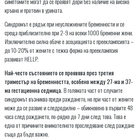
симптомите могат да се проявят дори без наличие на високо
кръвно и протеин в урината.
Синдромът е рядък при неусложнените бременности и се
среща приблизително при 2-9 на всеки 1000 бременни жени.
Изключително силна обаче е асоциацията с прееклампсията –
до 10-20% от жените с тежка форма на прееклампсия
развиват HELLP.
Най-често състоянието се проявява през третия
триместър на бременността, особено между 27-ма и 37-
ма гестационна седмица.
В голямата част от случаите
синдромът възниква преди раждането, но при част от жените
може да се развие и следродилно – обикновено в първите 48
часа след раждането, по-рядко до 7 дни след това. Това е
една от причините внимателното проследяване след раждане
също да бъде важно.