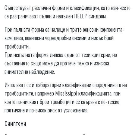
Съществуват различни форми и класификации, като най-често
се разграничават пълен и непълен HELLP синдром.
При пълната форма са налице и трите основни компонента:
хемолиза, повишени чернодробни ензими и нисък брой
тромбоцити.
При непълната форма липсва един от тези критерии, но
състоянието също може да протече тежко и изисква
внимателно наблюдение.
Използват се и лабораторни класификации според нивото на
тромбоцитите, например Mississippi класификацията, при
която по-ниският брой тромбоцити се свързва с по-тежко
протичане и по-висок риск от усложнения.
Симптоми