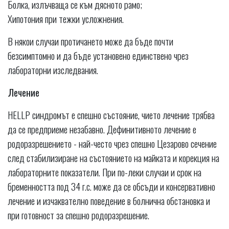
Болка, излъчваща се към дясното рамо;
Хипотония при тежки усложнения.
В някои случаи протичането може да бъде почти
безсимптомно и да бъде установено единствено чрез
лабораторни изследвания.
Лечение
HELLP синдромът е спешно състояние, чието лечение трябва
да се предприеме незабавно. Дефинитивното лечение е
родоразрешението - най-често чрез спешно Цезарово сечение
след стабилизиране на състоянието на майката и корекция на
лабораторните показатели. При по-леки случаи и срок на
бременността под 34 г.с. може да се обсъди и консервативно
лечение и изчаквателно поведение в болнична обстановка и
при готовност за спешно родоразрешение.