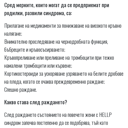
Сред мерките, които могат да се предприемат при
родилки, развили синдрома, са:
Прилагане на медикаменти за понижаване на високото кръвно
налягане;
Внимателно проследяване на чернодробната функция,
бъбреците и кръвосъсирването;
Кръвопреливане или преливане на тромбоцити при тежко
намалени тромбоцити или кървене;
Кортикостероиди за ускоряване узряването на белите дробове
на плода, когато се очаква преждевременно раждане;
Спешно раждане.
Какво става след раждането?
След раждането състоянието на повечето жени с HELLP
синдром започва постепенно да се подобрява, тъй като