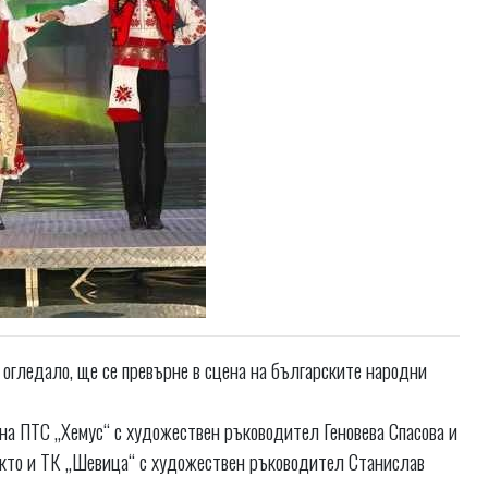
о огледало, ще се превърне в сцена на българските народни
на ПТС „Хемус“ с художествен ръководител Геновева Спасова и
кто и ТК „Шевица“ с художествен ръководител Станислав