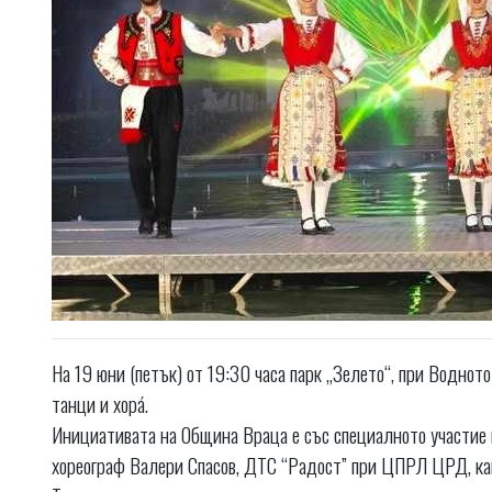
На 19 юни (петък) от 19:30 часа парк „Зелето“, при Воднот
танци и хорá.
Инициативата на Община Враца е със специалното участие 
хореограф Валери Спасов, ДТС “Радост” при ЦПРЛ ЦРД, ка