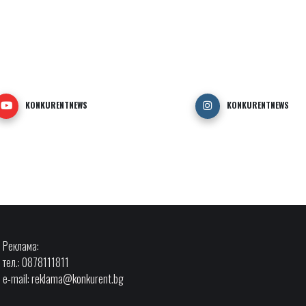
KONKURENTNEWS
KONKURENTNEWS
Реклама:
тел.: 0878111811
e-mail:
reklama@konkurent.bg