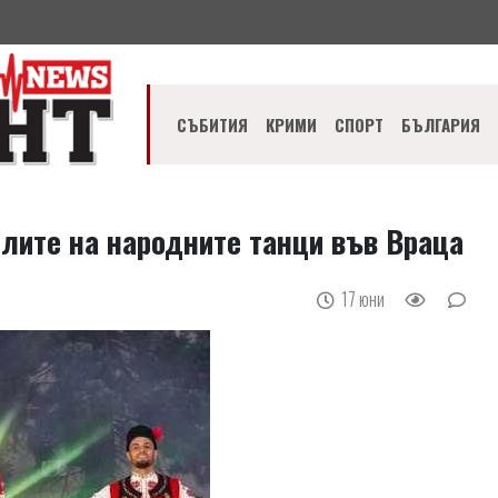
СЪБИТИЯ
КРИМИ
СПОРТ
БЪЛГАРИЯ
елите на народните танци във Враца
17 юни