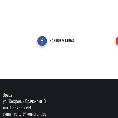
KONKURENT.NEWS
Враца,
ул. "Софроний Врачански" 3,
тел.: 0887335544
e-mail:
editor@konkurent.bg