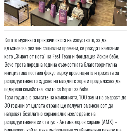
Когато музиката прекрачи света на изкуството, за да
вдъхновява реални социални промени, се раждат кампании
като „Живот от нота“ на Fest Team и фондация Искам бебе.
Вече трета поредна година съвместната благотворителна
инициатива поставя фокус върху превенцията и грижата за
репродуктивното здраве на младите хора и продължава да
подкрепя семейства, които се борят за бебе.
Тази година, в рамките на кампанията, 100 жени на възраст до
30 години от цялата страна ще получат възможност да
направят безплатно хормонално изследване на
репродуктивния си статус - Антимюлеров хормон (АМХ) –
биомаркер, който дава информация за яйчниковия резерв и е