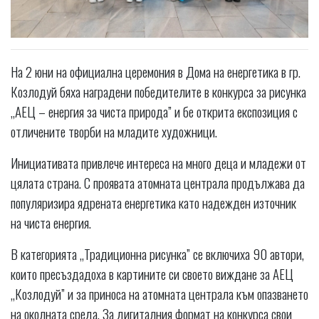
На 2 юни на официална церемония в Дома на енергетика в гр.
Козлодуй бяха наградени победителите в конкурсa за рисунка
„АЕЦ – енергия за чиста природа” и бе открита експозиция с
отличените творби на младите художници.
Инициативата привлече интереса на много деца и младежи от
цялата страна. С проявата атомната централа продължава да
популяризира ядрената енергетика като надежден източник
на чиста енергия.
В категорията „Традиционна рисунка” се включиха 90 автори,
които пресъздадоха в картините си своето виждане за АЕЦ
„Козлодуй” и за приноса на атомната централа към опазването
на околната среда. За дигиталния формат на конкурса свои