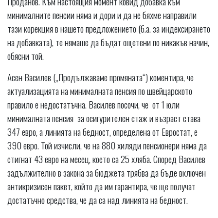
Проданов. Към настоящия момент ковид добавка към
минималните пенсии няма и дори и да не бяхме направили
тази корекция в нашето предложението (б.а. за индексирането
на добавката), те нямаше да бъдат ощетени по никакъв начин,
обясни той.
Асен Василев („Продължаваме промяната“) коментира, че
актуализацията на минималната пенсия по швейцарското
правило е недостатъчна. Василев посочи, че от 1 юли
минималната пенсия за осигурителен стаж и възраст става
347 евро, а линията на бедност, определена от Евростат, е
390 евро. Той изчисли, че на 880 хиляди пенсионери няма да
стигнат 43 евро на месец, което са 25 хляба. Според Василев
задължително в закона за бюджета трябва да бъде включен
антикризисен пакет, който да им гарантира, че ще получат
достатъчно средства, че да са над линията на бедност.