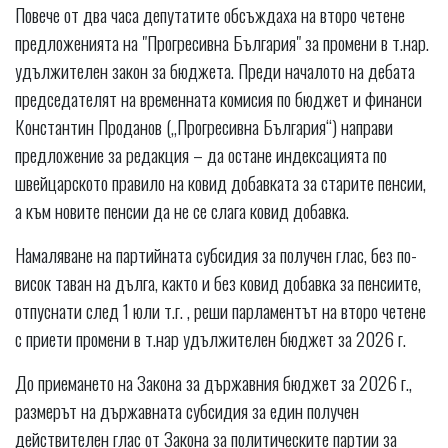
Повече от два часа депутатите обсъждаха на второ четене
предложенията на "Прогресивна България" за промени в т.нар.
удължителен закон за бюджета. Преди началото на дебата
председателят на временната комисия по бюджет и финанси
Константин Проданов („Прогресивна България“) направи
предложение за редакция – да остане индексацията по
швейцарското правило на ковид добавката за старите пенсии,
а към новите пенсии да не се слага ковид добавка.
Намаляване на партийната субсидия за получен глас, без по-
висок таван на дълга, както и без ковид добавка за пенсиите,
отпуснати след 1 юли т.г. , реши парламентът на второ четене
с приети промени в т.нар удължителен бюджет за 2026 г.
До приемането на Закона за държавния бюджет за 2026 г.,
размерът на държавната субсидия за един получен
действителен глас от Закона за политическите партии за