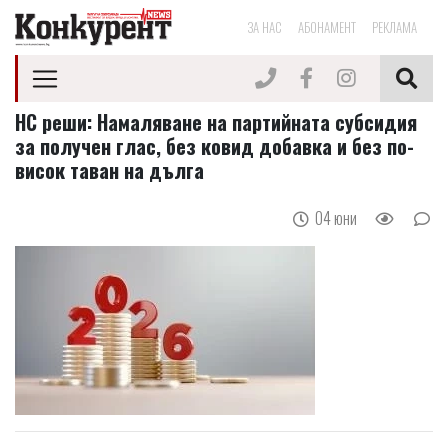
ЗА НАС
АБОНАМЕНТ
РЕКЛАМА
НС реши: Намаляване на партийната субсидия
за получен глас, без ковид добавка и без по-
висок таван на дълга
04 юни