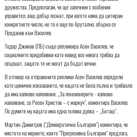
дружества. Предполагам, че ще започнем с особения
управител, ваш добър познат, при когото няма да цитирам
конкретното число, но то е още по-брутално, обърна се
Проданов към Василев.
Тодор Джиков (ПБ) също репликира Асен Василев, че
социалните придобивки като ковид все някога трябва да
свършат, защото те не могат да бъдат вечни.
В отговор на отправените реплики Асен Василев определи
като цинично изказването, че кацата не била пълна и трябвало
да има капково напояване. „За пенсионерите - капково
напояване, за Росен Христов – с маркуч“, коментира Василев.
По думите му кацата има една голяма дупка – „Боташ“.
Мартин Димитров ("Демократична България") коментира, че
мястото на мерките, които "Прогресивна България" предлага,