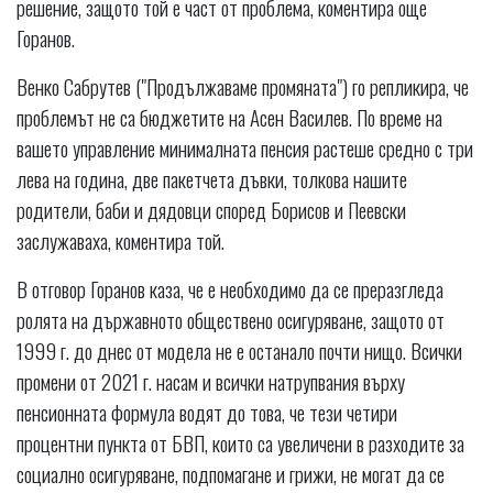
решение, защото той е част от проблема, коментира още
Горанов.
Венко Сабрутев ("Продължаваме промяната") го репликира, че
проблемът не са бюджетите на Асен Василев. По време на
вашето управление минималната пенсия растеше средно с три
лева на година, две пакетчета дъвки, толкова нашите
родители, баби и дядовци според Борисов и Пеевски
заслужаваха, коментира той.
В отговор Горанов каза, че е необходимо да се преразгледа
ролята на държавното обществено осигуряване, защото от
1999 г. до днес от модела не е останало почти нищо. Всички
промени от 2021 г. насам и всички натрупвания върху
пенсионната формула водят до това, че тези четири
процентни пункта от БВП, които са увеличени в разходите за
социално осигуряване, подпомагане и грижи, не могат да се