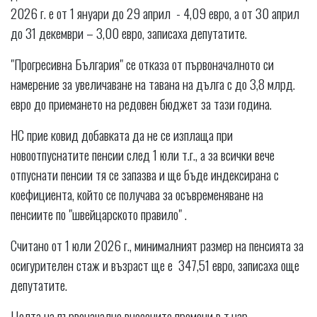
2026 г. е от 1 януари до 29 април - 4,09 евро, а от 30 април
до 31 декември – 3,00 евро, записаха депутатите.
"Прогресивна България" се отказа от първоначалното си
намерение за увеличаване на тавана на дълга с до 3,8 млрд.
евро до приемането на редовен бюджет за тази година.
НС прие ковид добавката да не се изплаща при
новоотпуснатите пенсии след 1 юли т.г., а за всички вече
отпуснати пенсии тя се запазва и ще бъде индексирана с
коефициента, който се получава за осъвременяване на
пенсиите по "швейцарското правило" .
Считано от 1 юли 2026 г., минималният размер на пенсията за
осигурителен стаж и възраст ще е 347,51 евро, записаха още
депутатите.
Целта на първоначално внесените промени в т.нар.