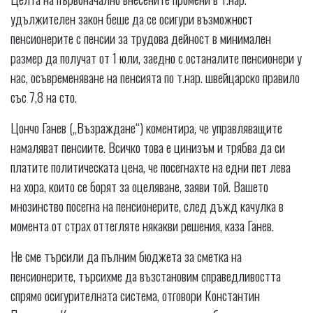
удължителен закон беше да се осигури възможност
пенсионерите с пенсии за трудова дейност в минимален
размер да получат от 1 юли, заедно с останалите пенсионери у
нас, осъвременяване на пенсията по т.нар. швейцарско правило
със 7,8 на сто.
Цончо Ганев („Възраждане“) коментира, че управляващите
намаляват пенсиите. Всичко това е цинизъм и трябва да си
платите политическата цена, че посегнахте на едни пет лева
на хора, които се борят за оцеляване, заяви той. Вашето
мнозинство посегна на пенсионерите, след дъжд качулка в
момента от страх оттегляте някакви решения, каза Ганев.
Не сме търсили да пълним бюджета за сметка на
пенсионерите, търсихме да възстановим справедливостта
спрямо осигурителната система, отговори Константин