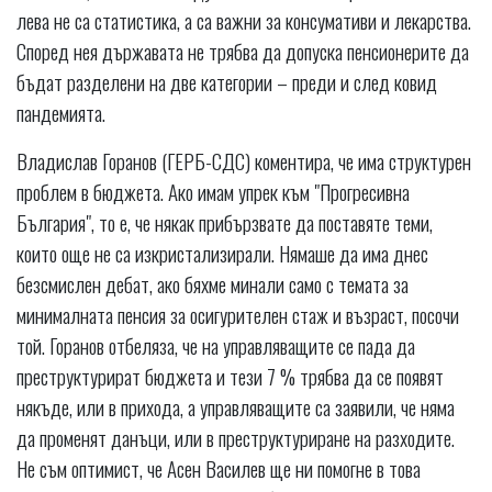
лева не са статистика, а са важни за консумативи и лекарства.
Според нея държавата не трябва да допуска пенсионерите да
бъдат разделени на две категории – преди и след ковид
пандемията.
Владислав Горанов (ГЕРБ-СДС) коментира, че има структурен
проблем в бюджета. Ако имам упрек към "Прогресивна
България", то е, че някак прибързвате да поставяте теми,
които още не са изкристализирали. Нямаше да има днес
безсмислен дебат, ако бяхме минали само с темата за
минималната пенсия за осигурителен стаж и възраст, посочи
той. Горанов отбеляза, че на управляващите се пада да
преструктурират бюджета и тези 7 % трябва да се появят
някъде, или в прихода, а управляващите са заявили, че няма
да променят данъци, или в преструктуриране на разходите.
Не съм оптимист, че Асен Василев ще ни помогне в това