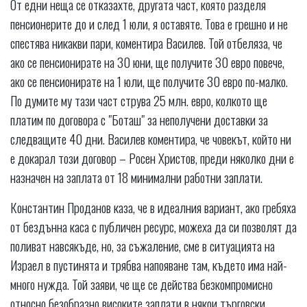
От едни неща се отказахте, другата част, която разделя
пенсионерите до и след 1 юли, я оставяте. Това е грешно и не
спестява никакви пари, коментира Василев. Той отбеляза, че
ако се пенсионирате на 30 юни, ще получите 30 евро повече,
ако се пенсионирате на 1 юли, ще получите 30 евро по-малко.
По думите му тази част струва 25 млн. евро, колкото ще
платим по договора с "Боташ" за неполучени доставки за
следващите 40 дни. Василев коментира, че човекът, който ни
е докарал този договор – Росен Христов, преди няколко дни е
назначен на заплата от 18 минимални работни заплати.
Константин Проданов каза, че в идеалния вариант, ако гребяха
от бездънна каса с публичен ресурс, можеха да си позволят да
поливат навсякъде, но, за съжаление, сме в ситуацията на
Израел в пустинята и трябва напояване там, където има най-
много нужда. Той заяви, че ще се действа безкомпромисно
относно безобразно високите заплати в някои търговски