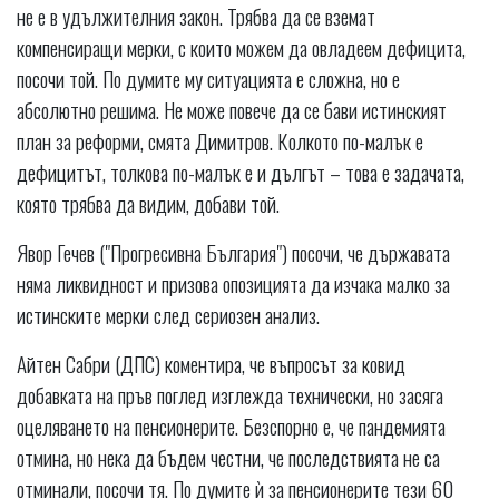
не е в удължителния закон. Трябва да се вземат
компенсиращи мерки, с които можем да овладеем дефицита,
посочи той. По думите му ситуацията е сложна, но е
абсолютно решима. Не може повече да се бави истинският
план за реформи, смята Димитров. Колкото по-малък е
дефицитът, толкова по-малък е и дългът – това е задачата,
която трябва да видим, добави той.
Явор Гечев ("Прогресивна България") посочи, че държавата
няма ликвидност и призова опозицията да изчака малко за
истинските мерки след сериозен анализ.
Айтен Сабри (ДПС) коментира, че въпросът за ковид
добавката на пръв поглед изглежда технически, но засяга
оцеляването на пенсионерите. Безспорно е, че пандемията
отмина, но нека да бъдем честни, че последствията не са
отминали, посочи тя. По думите ѝ за пенсионерите тези 60