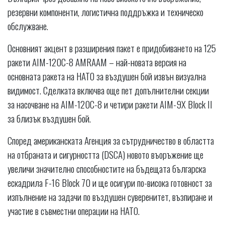
резервни компоненти, логистична поддръжка и техническо
обслужване.
Основният акцент в разширения пакет е придобиването на 125
ракети AIM-120C-8 AMRAAM – най-новата версия на
основната ракета на НАТО за въздушен бой извън визуална
видимост. Сделката включва още пет допълнителни секции
за насочване на AIM-120C-8 и четири ракети AIM-9X Block II
за близък въздушен бой.
Според американската Агенция за сътрудничество в областта
на отбраната и сигурността (DSCA) новото въоръжение ще
увеличи значително способностите на бъдещата българска
ескадрила F-16 Block 70 и ще осигури по-висока готовност за
изпълнение на задачи по въздушен суверенитет, възпиране и
участие в съвместни операции на НАТО.