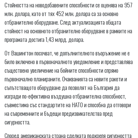
Стойността на новодобавените способности се оценява на 957
млн. долара, като от тях 452 млн. долара са за основно
отбранително оборудване. След актуализацията общата
стойност на основното отбранително оборудване в рамките на
програмата достига 1,43 млрд. долара.
От Вашингтон посочват, че допълнителното въоръжение не е
било включено в първоначалното уведомление и представлява
съществено увеличение на бойните способности спрямо
първоначално планираните. Очакванията са новите ракети и
съпътстващото оборудване да позволят на България да
изгради по-ефективна въздушна отбранителна способност,
съвместима със стандартите на НАТО и способна да отговори
на съвременните и бъдещи предизвикателства пред
сигурността.
Според американската страна сделката подкрепя сигурността