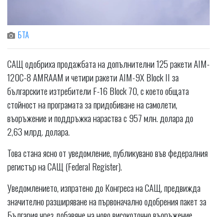
БТА
САЩ одобриха продажбата на допълнителни 125 ракети AIM-
120C-8 AMRAAM и четири ракети AIM-9X Block II за
българските изтребители F-16 Block 70, с което общата
стойност на програмата за придобиване на самолети,
въоръжение и поддръжка нараства с 957 млн. долара до
2,63 млрд. долара.
Това стана ясно от уведомление, публикувано във федералния
регистър на САЩ (Federal Register).
Уведомлението, изпратено до Конгреса на САЩ, предвижда
значително разширяване на първоначално одобрения пакет за
България чрез добавяне на ново високоточно въоръжение,