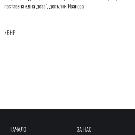
поставена една доза", допълни Иванова.
/БНР
НАЧАЛО
ЗА НАС