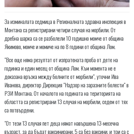
За изминалата седмица в Регионалната здравна инспекция в
Монтана са регистрирани четири случая на морбили. От
дребна шарка са се разболели 10 годишно момче от община
Якимово, момче и момиче на по 8 години от община Лом.
"Все още няма резултат от изпратената проба от дете на
годинка и един месец от община Лом. Към момента не е
доказана връзка между болните от морбили", уточни Ива
Иванова, директор Дирекция "Надзор на заразните болести" в
РЗИ Монтана. От началото на годината на територията на
областта са регистрирани 13 случая на морбили, седем от тях
са потвърдени.
"От тези 13 случая пет деца нямат навършена 13-месечна
възраст, за да бъдат ваксинирани, 5 са без ваксини, и три са с