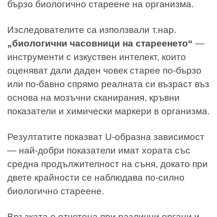
бързо биологично стареене на организма.
Изследователите са използвали т.нар.
„биологични часовници на стареенето“
—
инструменти с изкуствен интелект, които
оценяват дали даден човек старее по-бързо
или по-бавно спрямо реалната си възраст въз
основа на мозъчни сканирания, кръвни
показатели и химически маркери в организма.
Резултатите показват U-образна зависимост
— най-добри показатели имат хората със
средна продължителност на съня, докато при
двете крайности се наблюдава по-силно
биологично стареене.
Връзката е отчетена при различни органи и