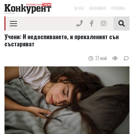
ЗА НАС
АБОНАМЕНТ
РЕКЛАМА
Учени: И недоспиването, и прекаленият сън
състаряват
31 май