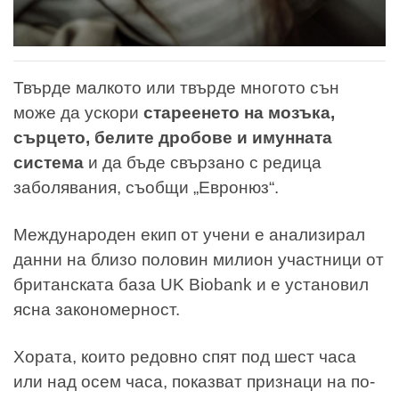
Твърде малкото или твърде многото сън
може да ускори
стареенето на мозъка,
сърцето, белите дробове и имунната
система
и да бъде свързано с редица
заболявания, съобщи „Евронюз“.
Международен екип от учени е анализирал
данни на близо половин милион участници от
британската база UK Biobank и е установил
ясна закономерност.
Хората, които редовно спят под шест часа
или над осем часа, показват признаци на по-