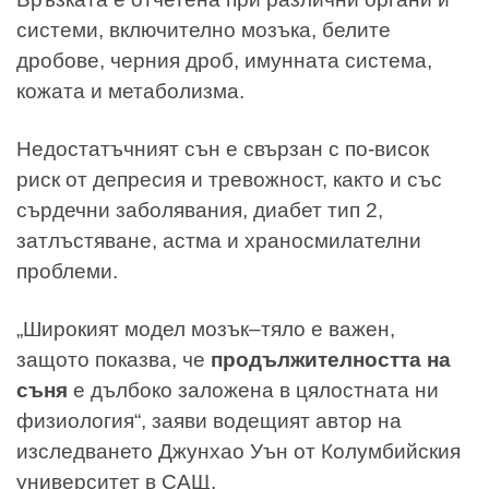
системи, включително мозъка, белите
дробове, черния дроб, имунната система,
кожата и метаболизма.
Недостатъчният сън е свързан с по-висок
риск от депресия и тревожност, както и със
сърдечни заболявания, диабет тип 2,
затлъстяване, астма и храносмилателни
проблеми.
„Широкият модел мозък–тяло е важен,
защото показва, че
продължителността на
съня
е дълбоко заложена в цялостната ни
физиология“, заяви водещият автор на
изследването Джунхао Уън от Колумбийския
университет в САЩ.