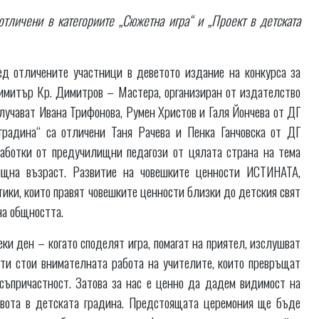
тличени в категориите „Сюжетна игра“ и „Проект в детската
д отличените участници в деветото издание на конкурса за
Димитър Кр. Димитров – Мастера, организиран от издателство
лучават Ивана Трифонова, Румен Христов и Галя Йончева от ДГ
градина“ са отличени Таня Рачева и Пенка Ганчовска от ДГ
аботки от предучилищни педагози от цялата страна на тема
лищна възраст. Развитие на човешките ценности ИСТИНАТА,
ки, които правят човешките ценности близки до детския свят
на общността.
еки ден – когато споделят игра, помагат на приятел, изслушват
нти стои внимателната работа на учителите, които превръщат
съпричастност. Затова за нас е ценно да дадем видимост на
ивота в детската градина. Предстоящата церемония ще бъде