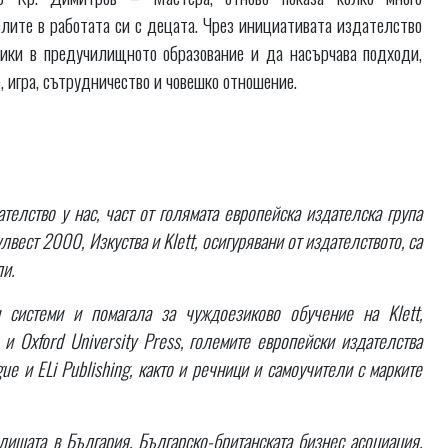
лите в работата си с децата. Чрез инициативата издателство
ики в предучилищното образование и да насърчава подходи,
, игра, сътрудничество и човешко отношение.
елство у нас, част от голямата европейска издателска група
лвест 2000, Изкуства и Klett, осигурявани от издателството, са
ли.
 системи и помагала за чуждоезиково обучение на Klett,
 и Oxford University Press, големите европейски издателства
ingue и ELi Publishing, както и речници и самоучители с марките
ищата в България, Българско-британската бизнес асоциация,