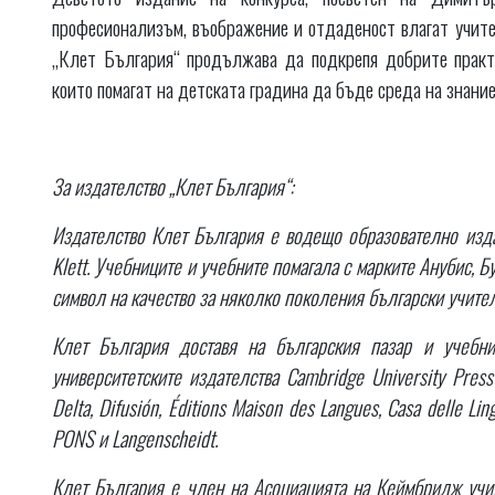
професионализъм, въображение и отдаденост влагат учите
„Клет България“ продължава да подкрепя добрите практ
които помагат на детската градина да бъде среда на знание
За издателство „Клет България“:
Издателство Клет България е водещо образователно издат
Klett. Учебниците и учебните помагала с марките Анубис, Бу
символ на качество за няколко поколения български учите
Клет България доставя на българския пазар и учебни
университетските издателства Cambridge University Press
Delta, Difusión, Éditions Maison des Langues, Casa delle L
PONS и Langenscheidt.
Клет България е член на Асоциацията на Кеймбридж учил