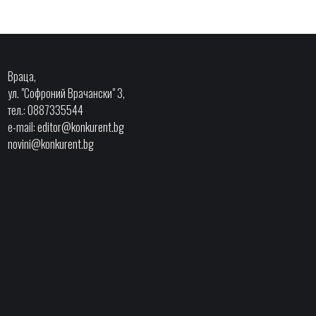
Враца,
ул. "Софроний Врачански" 3,
тел.: 0887335544
e-mail:
editor@konkurent.bg
novini@konkurent.bg