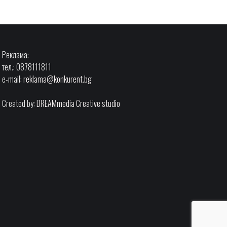
Реклама:
тел.: 0878111811
e-mail:
reklama@konkurent.bg
Created by:
DREAMmedia Creative studio