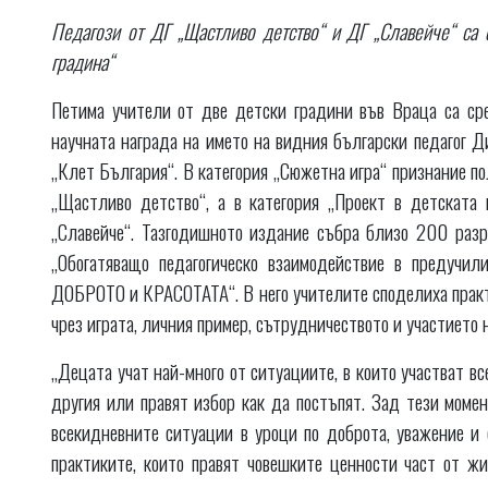
Педагози от ДГ „Щастливо детство“ и ДГ „Славейче“ са о
градина“
Петима учители от две детски градини във Враца са сре
научната награда на името на видния български педагог 
„Клет България“. В категория „Сюжетна игра“ признание по
„Щастливо детство“, а в категория „Проект в детската 
„Славейче“. Тазгодишното издание събра близо 200 разр
„Обогатяващо педагогическо взаимодействие в предучи
ДОБРОТО и КРАСОТАТА“. В него учителите споделиха практи
чрез играта, личния пример, сътрудничеството и участието 
„Децата учат най-много от ситуациите, в които участват вс
другия или правят избор как да постъпят. Зад тези моме
всекидневните ситуации в уроци по доброта, уважение и 
практиките, които правят човешките ценности част от ж