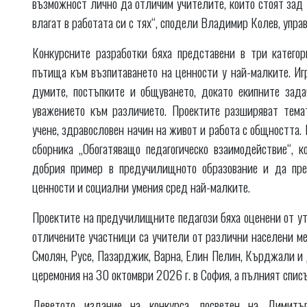
възможност лично да отличим учителите, които стоят зад 
влагат в работата си с тях“, сподели Владимир Колев, упр
Конкурсните разработки бяха представени в три категори
пътища към възпитаването на ценности у най-малките. Иг
думите, постъпките и общуването, докато екипните зада
уважението към различието. Проектите разширяват темат
учене, здравословен начин на живот и работа с общността.
сборника „Обогатяващо педагогическо взаимодействие“, 
добрия пример в предучилищното образование и да пре
ценности и социални умения сред най-малките.
Проектите на предучилищните педагози бяха оценени от у
отличените участници са учители от различни населени ме
Смолян, Русе, Пазарджик, Варна, Елин Пелин, Кърджали и 
церемония на 30 октомври 2026 г. в София, а пълният спис
Деветото издание на конкурса, посветен на Димитъ