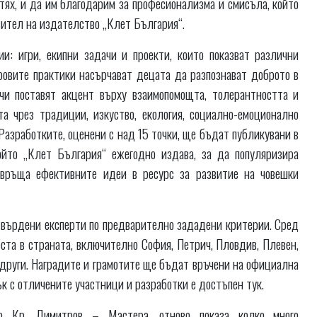
тях, и да им благодарим за професионализма и смисъла, който
авител на издателство „Клет България“.
и: игри, екипни задачи и проекти, които показват различни
ровите практики насърчават децата да разпознават доброто в
чи поставят акцент върху взаимопомощта, толерантността и
а чрез традиции, изкуство, екология, социално-емоционално
 Разработките, оценени с над 15 точки, ще бъдат публикувани в
който „Клет България“ ежегодно издава, за да популяризира
връща ефективните идеи в ресурс за развитие на човешки
твърдени експерти по предварително зададени критерии. Сред
ста в страната, включително София, Петрич, Пловдив, Плевен,
други. Наградите и грамотите ще бъдат връчени на официална
ък с отличените участници и разработки е достъпен тук.
р Кр. Димитров – Мастера, отново показа колко много