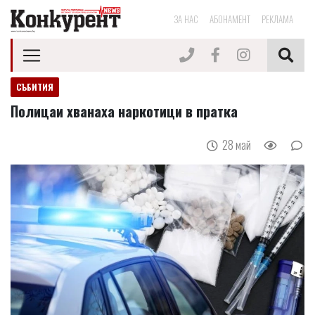
ЗА НАС
АБОНАМЕНТ
РЕКЛАМА
СЪБИТИЯ
Полицаи хванаха наркотици в пратка
28 май