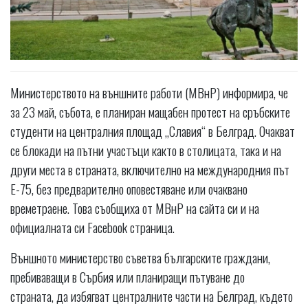
Министерството на външните работи (МВнР) информира, че
за 23 май, събота, е планиран мащабен протест на сръбските
студенти на централния площад „Славия“ в Белград. Очакват
се блокади на пътни участъци както в столицата, така и на
други места в страната, включително на международния път
Е-75, без предварително оповестяване или очаквано
времетраене. Това съобщиха от МВнР на сайта си и на
официалната си Facebook страница.
Външното министерство съветва българските граждани,
пребиваващи в Сърбия или планиращи пътуване до
страната, да избягват централните части на Белград, където