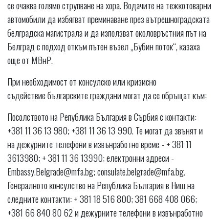
се очаква голямо струпване на хора. Водачите на тежкотоварни
автомобили да избягват преминаване през вътрешноградската
белградска магистрала и да използват околовръстния път на
Белград с подход откъм пътен възел „Бубин поток“, казаха
още от МВнР.
При необходимост от консулско или кризисно
съдействие българските граждани могат да се обръщат към:
Посолството на Република България в Сърбия с контакти:
+381 11 36 13 980; +381 11 36 13 990. Те могат да звънят и
на дежурните телефони в извънработно време - + 381 11
3613980; + 381 11 36 13990; електронни адреси -
Embassy.Belgrade@mfa.bg
;
consulate.belgrade@mfa.bg
.
Генералното консулство на Република България в Ниш на
следните контакти: + 381 18 516 800; 381 668 408 066;
+381 66 840 80 62 и дежурните телефони в извънработно