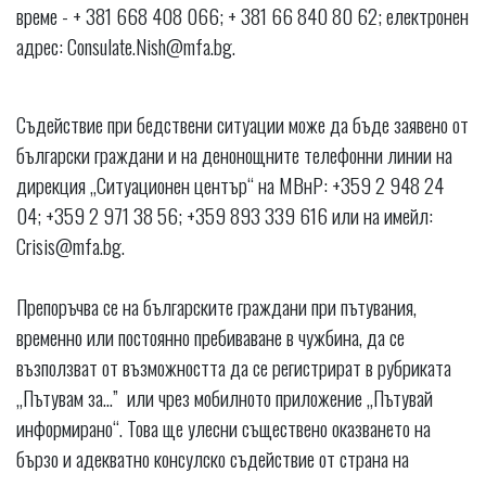
време - + 381 668 408 066; + 381 66 840 80 62; електронен
адрес:
Consulate.Nish@mfa.bg
.
Съдействие при бедствени ситуации може да бъде заявено от
български граждани и на денонощните телефонни линии на
дирекция „Ситуационен център“ на МВнР: +359 2 948 24
04; +359 2 971 38 56; +359 893 339 616 или на имейл:
Crisis@mfа.bg.
Препоръчва се на българските граждани при пътувания,
временно или постоянно пребиваване в чужбина, да се
възползват от възможността да се регистрират в рубриката
„Пътувам за…” или чрез мобилното приложение „Пътувай
информирано“. Това ще улесни съществено оказването на
бързо и адекватно консулско съдействие от страна на