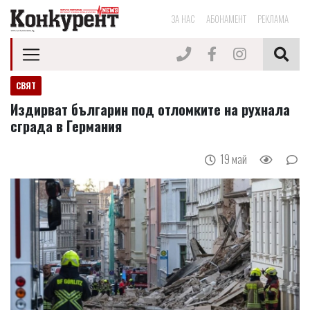
ЗА НАС
АБОНАМЕНТ
РЕКЛАМА
СВЯТ
Издирват българин под отломките на рухнала
сграда в Германия
19 май