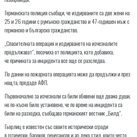
Германската полиция съобщи, че издирваните са две жени на
25 и 26 години с румънско гражданство и 47-годишен мъж с
германско и българско гражданство.
„Спасителната операция и издирването на изчезналите
продължават“, посочиха от полицията, като добавиха,
че причината за инцидента все още се разследва.
По данни на пожарната операцията може да продължи и през
нощта, предаде АФП.
Първоначално за изчезнали са били обявени още двама души,
но по-късно било установено, че по време на инцидента са
били на разходка, съобщава германският вестник „Билд“.
Гьорлиц е известен със своите исторически сгради
в готически, бароков, ренесансов и ар деко стил, които често