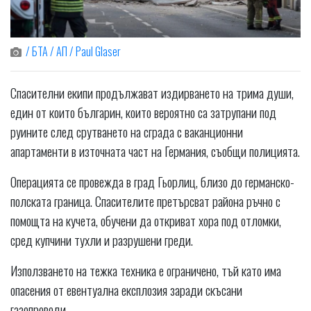
/ БТА / АП / Paul Glaser
Спасителни екипи продължават издирването на трима души,
един от които българин, които вероятно са затрупани под
руините след срутването на сграда с ваканционни
апартаменти в източната част на Германия, съобщи полицията.
Операцията се провежда в град Гьорлиц, близо до германско-
полската граница. Спасителите претърсват района ръчно с
помощта на кучета, обучени да откриват хора под отломки,
сред купчини тухли и разрушени греди.
Използването на тежка техника е ограничено, тъй като има
опасения от евентуална експлозия заради скъсани
газопроводи.