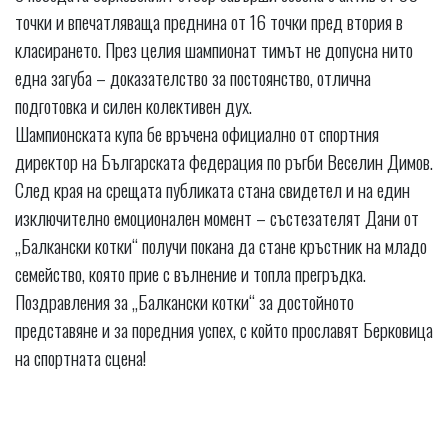
точки и впечатляваща преднина от 16 точки пред втория в
класирането. През целия шампионат тимът не допусна нито
една загуба – доказателство за постоянство, отлична
подготовка и силен колективен дух.
Шампионската купа бе връчена официално от спортния
директор на Българската федерация по ръгби Веселин Димов.
След края на срещата публиката стана свидетел и на един
изключително емоционален момент – състезателят Дани от
„Балкански котки“ получи покана да стане кръстник на младо
семейство, която прие с вълнение и топла прегръдка.
Поздравления за „Балкански котки“ за достойното
представяне и за поредния успех, с който прославят Берковица
на спортната сцена!