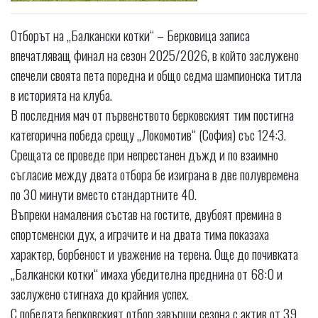
Отборът на „Балкански котки“ – Берковица записа
впечатляващ финал на сезон 2025/2026, в който заслужено
спечели своята пета поредна и общо седма шампионска титла
в историята на клуба.
В последния мач от първенството берковският тим постигна
категорична победа срещу „Локомотив“ (София) със 124:3.
Срещата се проведе при непрестанен дъжд и по взаимно
съгласие между двата отбора бе изиграна в две полувремена
по 30 минути вместо стандартните 40.
Въпреки намаления състав на гостите, двубоят премина в
спортсменски дух, а играчите и на двата тима показаха
характер, борбеност и уважение на терена. Още до почивката
„Балкански котки“ имаха убедителна преднина от 68:0 и
заслужено стигнаха до крайния успех.
С победата берковският отбор завърши сезона с актив от 39