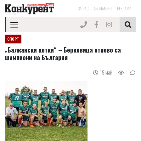
ЗА НАС
АБОНАМЕНТ
РЕКЛАМА
СПОРТ
„Балкански котки“ – Берковица отново са
шампиони на България
19 май