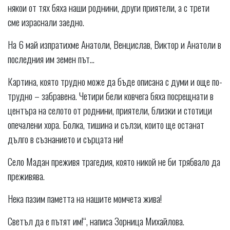
някои от тях бяха наши роднини, други приятели, а с трети
сме израснали заедно.
На 6 май изпратихме Анатоли, Венцислав, Виктор и Анатоли в
последния им земен път…
Картина, която трудно може да бъде описана с думи и още по-
трудно – забравена. Четири бели ковчега бяха посрещнати в
центъра на селото от роднини, приятели, близки и стотици
опечалени хора. Болка, тишина и сълзи, които ще останат
дълго в съзнанието и сърцата ни!
Село Мадан преживя трагедия, която никой не би трябвало да
преживява.
Нека пазим паметта на нашите момчета жива!
Светъл да е пътят им!“, написа Зорница Михайлова.