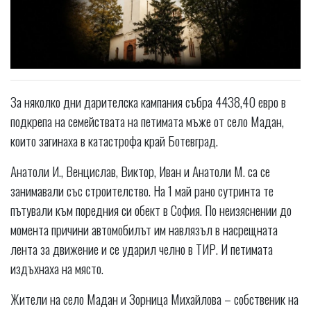
За няколко дни дарителска кампания събра 4438,40 евро в
подкрепа на семействата на петимата мъже от село Мадан,
които загинаха в катастрофа край Ботевград.
Анатоли И., Венцислав, Виктор, Иван и Анатоли М. са се
занимавали със строителство. На 1 май рано сутринта те
пътували към поредния си обект в София. По неизяснении до
момента причини автомобилът им навлязъл в насрещната
лента за движение и се ударил челно в ТИР. И петимата
издъхнаха на място.
Жители на село Мадан и Зорница Михайлова – собственик на