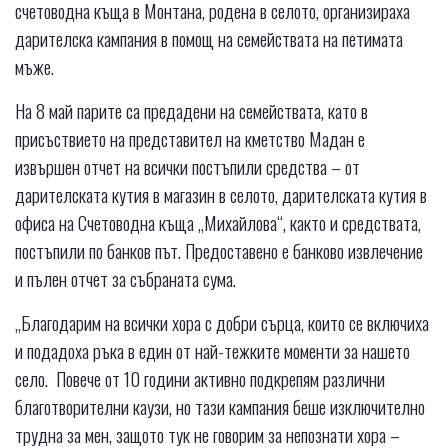
счетоводна къща в Монтана, родена в селото, организираха
дарителска кампания в помощ на семействата на петимата
мъже.
На 8 май парите са предадени на семействата, като в
присъствието на представител на кметство Мадан е
извършен отчет на всички постъпили средства – от
дарителската кутия в магазин в селото, дарителската кутия в
офиса на Счетоводна къща „Михайлова“, както и средствата,
постъпили по банков път. Предоставено е банково извлечение
и пълен отчет за събраната сума.
„Благодарим на всички хора с добри сърца, които се включиха
и подадоха ръка в един от най-тежките моменти за нашето
село. Повече от 10 години активно подкрепям различни
благотворителни каузи, но тази кампания беше изключително
трудна за мен, защото тук не говорим за непознати хора –