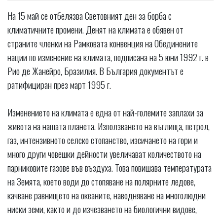
На 15 май се отбелязва Световният ден за борба с
климатичните промени. Денят на климата е обявен от
страните членки на Рамковата конвенция на Обединените
нации по изменение на климата, подписана на 5 юни 1992 г. в
Рио де Жанейро, Бразилия. В България документът е
ратифициран през март 1995 г.
Изменението на климата е една от най-големите заплахи за
живота на нашата планета. Използването на въглища, петрол,
газ, интензивното селско стопанство, изсичането на гори и
много други човешки дейности увеличават количеството на
парниковите газове във въздуха. Това повишава температурата
на Земята, което води до стопяване на полярните ледове,
качване равнището на океаните, наводняване на многолюдни
ниски земи, както и до изчезването на биологични видове,