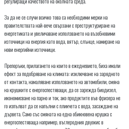
регулиращи качеството на околната среда.
За да не се случи всичко това са необходими мерки на
правителствата най-вече свързани с преструктуриране на
енергетиката и увеличаване използването на възобновими
източници на енергия като вода, вятър, слънце, намиране на
нови енергийни източници.
Препоръки, прилагането на които в ежедневието, биха имали
ефект за подобряване на климата: изключване на зарядното
от контакта, намаляване използването на автомобили, смяна
на крушките с енергоспестяващи, да се зарежда биодизел,
икономисване на парно и ток, ако продуктите във фризера не
го изпълват да се напълни с пликчета с вода, засаждане на
дървета. Само със смяната на една обикновена крушка с
енергоспестяваща например, въглеродния двуокис в