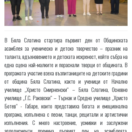
В Бяла Слатина стартира първият ден от Общинската
асамблея за ученическо и детско творчество – празник на
таланта, вдъхновението и детската искреност, който събра на
една сцена най-малките и пораснали творци от общината. В
програмата участие взеха възпитаниците на детските градини
от община Бяла Слатина, както и ученици от Начално
училище „Христо Смирненски“ – Бяла Слатина, Основно
училище „Г.С. Раковски“ – Търнак и Средно училище „Христо
Ботев“ - Габаре, които представиха богата и емоционална
програма, изпълнена с песни, танци, рецитали и артистични
изпълнения. С много настроение, усмивки и заслужени
аплодисменти премина първият ден на асамблеята,