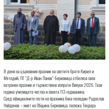
В деня на църковния празник на светите братя Кирил и
Методий, ПГ "Д-р Иван Панов"-Берковица отбеляза своя
патронен празник и тържествено изпрати Випуск 2026. Тази
година училището чества и своята 113-годишнина.
Сред официалните гости на празника бяха господин Радослав
Найденов – кмет на Община Берковица, госпожа Теодора