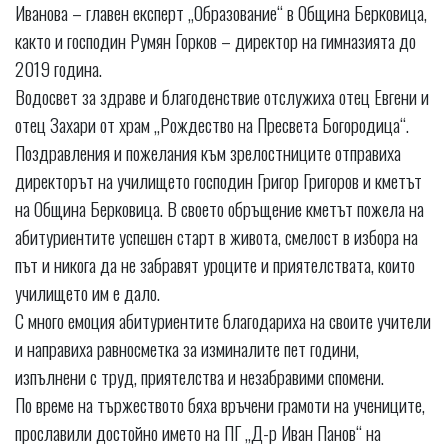
Иванова – главен експерт „Образование“ в Община Берковица,
както и господин Румян Горков – директор на гимназията до
2019 година.
Водосвет за здраве и благоденствие отслужиха отец Евгени и
отец Захари от храм „Рождество на Пресвета Богородица“.
Поздравления и пожелания към зрелостниците отправиха
директорът на училището господин Григор Григоров и кметът
на Община Берковица. В своето обръщение кметът пожела на
абитуриентите успешен старт в живота, смелост в избора на
път и никога да не забравят уроците и приятелствата, които
училището им е дало.
С много емоция абитуриентите благодариха на своите учители
и направиха равносметка за изминалите пет години,
изпълнени с труд, приятелства и незабравими спомени.
По време на тържеството бяха връчени грамоти на учениците,
прославили достойно името на ПГ „Д-р Иван Панов“ на