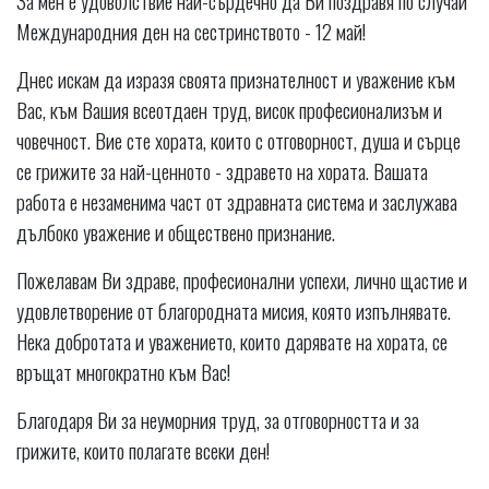
Международния ден на сестринството - 12 май!
Днес искам да изразя своята признателност и уважение към
Вас, към Вашия всеотдаен труд, висок професионализъм и
човечност. Вие сте хората, които с отговорност, душа и сърце
се грижите за най-ценното - здравето на хората. Вашата
работа е незаменима част от здравната система и заслужава
дълбоко уважение и обществено признание.
Пожелавам Ви здраве, професионални успехи, лично щастие и
удовлетворение от благородната мисия, която изпълнявате.
Нека добротата и уважението, които дарявате на хората, се
връщат многократно към Вас!
Благодаря Ви за неуморния труд, за отговорността и за
грижите, които полагате всеки ден!