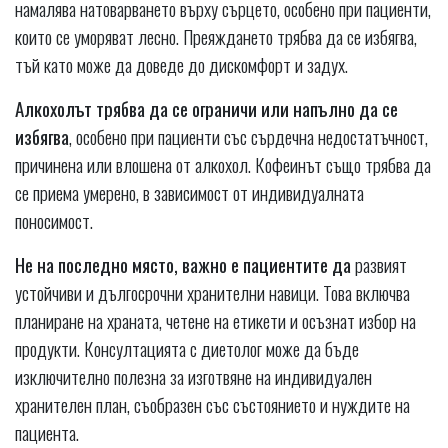
намалява натоварването върху сърцето, особено при пациенти,
които се уморяват лесно. Преяждането трябва да се избягва,
тъй като може да доведе до дискомфорт и задух.
Алкохолът трябва да се ограничи или напълно да се
избягва
, особено при пациенти със сърдечна недостатъчност,
причинена или влошена от алкохол. Кофеинът също трябва да
се приема умерено, в зависимост от индивидуалната
поносимост.
Не на последно място, важно е пациентите да
развият
устойчиви и дългосрочни хранителни навици. Това включва
планиране на храната, четене на етикети и осъзнат избор на
продукти. Консултацията с диетолог може да бъде
изключително полезна за изготвяне на индивидуален
хранителен план, съобразен със състоянието и нуждите на
пациента.