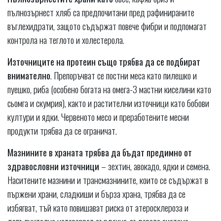
пълнозърнест хляб са предпочитани пред рафинираните
въглехидрати, защото съдържат повече фибри и подпомагат
контрола на теглото и холестерола.
Източниците на протеин също трябва да се подбират
внимателно
. Препоръчват се постни меса като пилешко и
пуешко, риба (особено богата на омега-3 мастни киселини като
сьомга и скумрия), както и растителни източници като бобови
култури и ядки. Червеното месо и преработените месни
продукти трябва да се ограничат.
Мазнините в храната трябва да бъдат предимно от
здравословни източници
– зехтин, авокадо, ядки и семена.
Наситените мазнини и трансмазнините, които се съдържат в
пържени храни, сладкиши и бърза храна, трябва да се
избягват, тъй като повишават риска от атеросклероза и