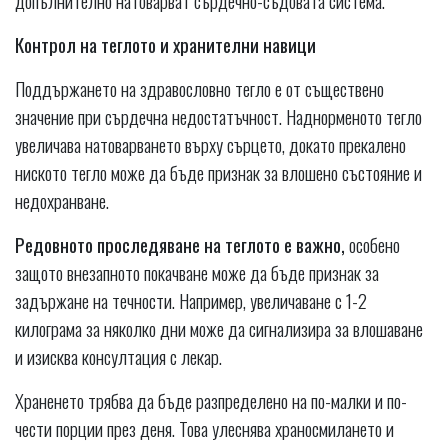
допълнително натоварват сърдечно-съдовата система.
Контрол на теглото и хранителни навици
Поддържането на здравословно тегло е от съществено
значение при сърдечна недостатъчност. Наднорменото тегло
увеличава натоварването върху сърцето, докато прекалено
ниското тегло може да бъде признак за влошено състояние и
недохранване.
Редовното проследяване на теглото е важно,
особено
защото внезапното покачване може да бъде признак за
задържане на течности. Например, увеличаване с 1-2
килограма за няколко дни може да сигнализира за влошаване
и изисква консултация с лекар.
Храненето трябва да бъде разпределено на по-малки и по-
чести порции през деня. Това улеснява храносмилането и