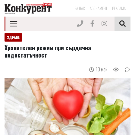
ЗА НАС
АБОНАМЕНТ
РЕКЛАМА
ЗДРАВЕ
Хранителен режим при сърдечна
недостатъчност
10 май