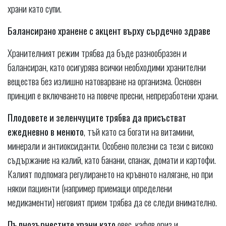
храни като супи.
Балансирано хранене с акцент върху сърдечно здраве
Хранителният режим трябва да бъде разнообразен и
балансиран, като осигурява всички необходими хранителни
вещества без излишно натоварване на организма. Основен
принцип е включването на повече пресни, непреработени храни.
Плодовете и зеленчуците трябва да присъстват
ежедневно в менюто
, тъй като са богати на витамини,
минерали и антиоксиданти. Особено полезни са тези с високо
съдържание на калий, като банани, спанак, домати и картофи.
Калият подпомага регулирането на кръвното налягане, но при
някои пациенти (например приемащи определени
медикаменти) неговият прием трябва да се следи внимателно.
Пълнозърнестите храни като
овес, кафяв ориз и