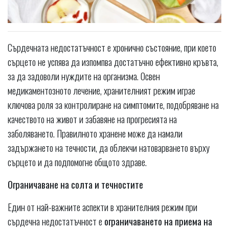
Сърдечната недостатъчност е хронично състояние, при което
сърцето не успява да изпомпва достатъчно ефективно кръвта,
за да задоволи нуждите на организма. Освен
медикаментозното лечение, хранителният режим играе
ключова роля за контролиране на симптомите, подобряване на
качеството на живот и забавяне на прогресията на
заболяването. Правилното хранене може да намали
задържането на течности, да облекчи натоварването върху
сърцето и да подпомогне общото здраве.
Ограничаване на солта и течностите
Един от най-важните аспекти в хранителния режим при
сърдечна недостатъчност е
ограничаването на приема на