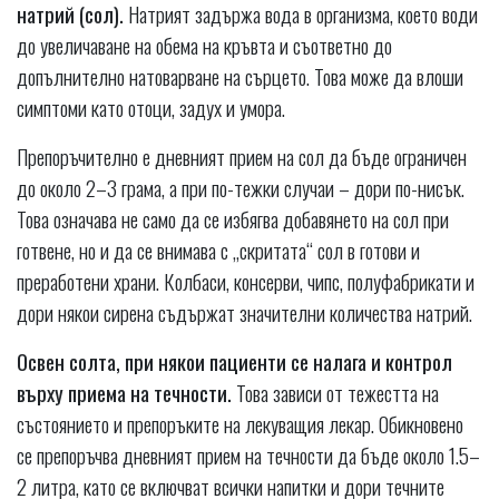
натрий (сол).
Натрият задържа вода в организма, което води
до увеличаване на обема на кръвта и съответно до
допълнително натоварване на сърцето. Това може да влоши
симптоми като отоци, задух и умора.
Препоръчително е дневният прием на сол да бъде ограничен
до около 2–3 грама, а при по-тежки случаи – дори по-нисък.
Това означава не само да се избягва добавянето на сол при
готвене, но и да се внимава с „скритата“ сол в готови и
преработени храни. Колбаси, консерви, чипс, полуфабрикати и
дори някои сирена съдържат значителни количества натрий.
Освен солта, при някои пациенти се налага и контрол
върху приема на течности.
Това зависи от тежестта на
състоянието и препоръките на лекуващия лекар. Обикновено
се препоръчва дневният прием на течности да бъде около 1.5–
2 литра, като се включват всички напитки и дори течните